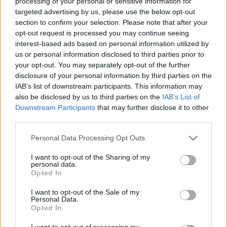
processing of your personal or sensitive information for
NECROLOGIE
targeted advertising by us, please use the below opt-out
section to confirm your selection. Please note that after your
opt-out request is processed you may continue seeing
Mario Malu
interest-based ads based on personal information utilized by
us or personal information disclosed to third parties prior to
your opt-out. You may separately opt-out of the further
disclosure of your personal information by third parties on the
Paolo Pinna
IAB’s list of downstream participants. This information may
also be disclosed by us to third parties on the
IAB’s List of
Downstream Participants
that may further disclose it to other
third parties.
Martina Agostina Diturco
Please note that this website/app uses one or more Google
Personal Data Processing Opt Outs
services and may gather and store information including but
not limited to your visit or usage behaviour. You may click to
I want to opt-out of the Sharing of my
I nostri cari
personal data.
grant or deny consent to Google and its third-party tags to
Opted In
use your data for below specified purposes in below Google
consent section.
I want to opt-out of the Sale of my
Personal Data.
I nostri cari
Opted In
I want to opt-out of processing my