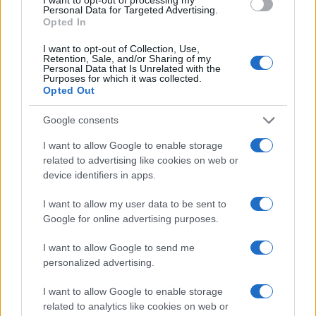
Personal Data for Targeted Advertising.
Opted In
I nostri cari
I want to opt-out of Collection, Use,
Retention, Sale, and/or Sharing of my
Personal Data that Is Unrelated with the
Purposes for which it was collected.
Opted Out
Giovannimaria Cabras
Google consents
I want to allow Google to enable storage
related to advertising like cookies on web or
device identifiers in apps.
I want to allow my user data to be sent to
Invia un Comunicato Stampa
|
Pubblicità
|
Segnala
Google for online advertising purposes.
I want to allow Google to send me
personalized advertising.
I want to allow Google to enable storage
related to analytics like cookies on web or
Vuoi rimanere sempre aggiornato?