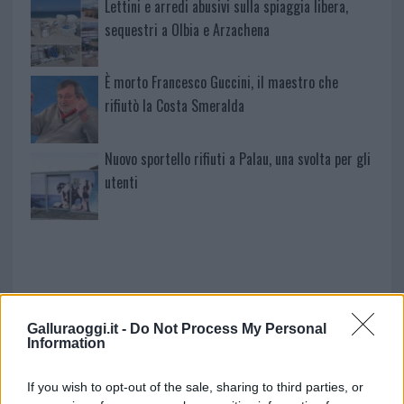
Lettini e arredi abusivi sulla spiaggia libera,
sequestri a Olbia e Arzachena
È morto Francesco Guccini, il maestro che
rifiutò la Costa Smeralda
Nuovo sportello rifiuti a Palau, una svolta per gli
utenti
Galluraoggi.it -
Do Not Process My Personal
Information
If you wish to opt-out of the sale, sharing to third parties, or