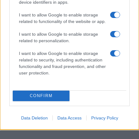
device identifiers in apps.
Iscriviti alla newsletter di Gallura Oggi e ricevi le nostre
email periodiche contenenti le ultime notizie pubblicate
I want to allow Google to enable storage
sul sito web!
related to functionality of the website or app.
*
campo obbligatorio
*
Indirizzo email
I want to allow Google to enable storage
related to personalization.
I want to allow Google to enable storage
Privacy
related to security, including authentication
Utilizziamo Mailchimp come piattaforma di
functionality and fraud prevention, and other
marketing. Iscrivendoti alla newsletter accetti che le
user protection.
tue informazioni siano trasferite a Mailchimp per
l'elaborazione.
Leggi qui l'informativa sulla privacy
di Mailchimp
.
Potrai annullare l'iscrizione in qualsiasi momento
facendo clic sul collegamento nel piè di pagina delle
CONFIRM
nostre e-mail.
Data Deletion
Data Access
Privacy Policy