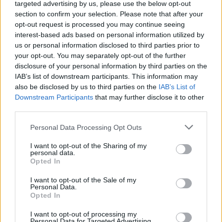
targeted advertising by us, please use the below opt-out
section to confirm your selection. Please note that after your
Mario Malu
opt-out request is processed you may continue seeing
interest-based ads based on personal information utilized by
us or personal information disclosed to third parties prior to
your opt-out. You may separately opt-out of the further
Paolo Pinna
disclosure of your personal information by third parties on the
IAB’s list of downstream participants. This information may
also be disclosed by us to third parties on the
IAB’s List of
Downstream Participants
that may further disclose it to other
Martina Agostina Diturco
third parties.
Please note that this website/app uses one or more Google
Personal Data Processing Opt Outs
services and may gather and store information including but
I nostri cari
not limited to your visit or usage behaviour. You may click to
I want to opt-out of the Sharing of my
personal data.
grant or deny consent to Google and its third-party tags to
Opted In
use your data for below specified purposes in below Google
consent section.
I want to opt-out of the Sale of my
I nostri cari
Personal Data.
Opted In
I want to opt-out of processing my
Personal Data for Targeted Advertising.