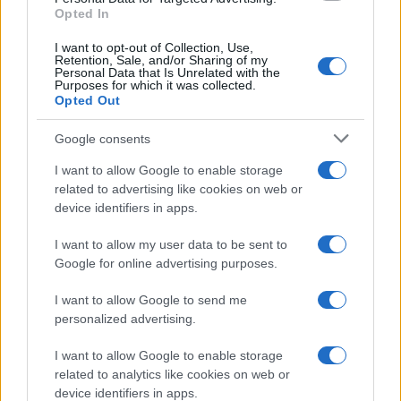
I nostri cari
Opted In
I want to opt-out of Collection, Use,
Retention, Sale, and/or Sharing of my
Personal Data that Is Unrelated with the
Purposes for which it was collected.
Giovannimaria Cabras
Opted Out
Google consents
I want to allow Google to enable storage
related to advertising like cookies on web or
device identifiers in apps.
I want to allow my user data to be sent to
Invia un Comunicato Stampa
|
Pubblicità
|
Segnala
Google for online advertising purposes.
I want to allow Google to send me
personalized advertising.
I want to allow Google to enable storage
Vuoi rimanere sempre aggiornato?
related to analytics like cookies on web or
device identifiers in apps.
Iscriviti alla newsletter di Gallura Oggi e ricevi le nostre