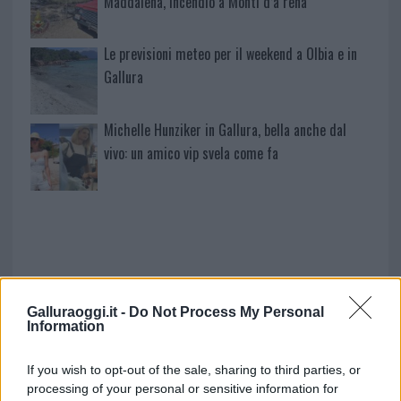
Maddalena, incendio a Monti d’à rena
Le previsioni meteo per il weekend a Olbia e in
Gallura
Michelle Hunziker in Gallura, bella anche dal
vivo: un amico vip svela come fa
Galluraoggi.it -
Do Not Process My Personal
Information
If you wish to opt-out of the sale, sharing to third parties, or
NECROLOGIE
processing of your personal or sensitive information for