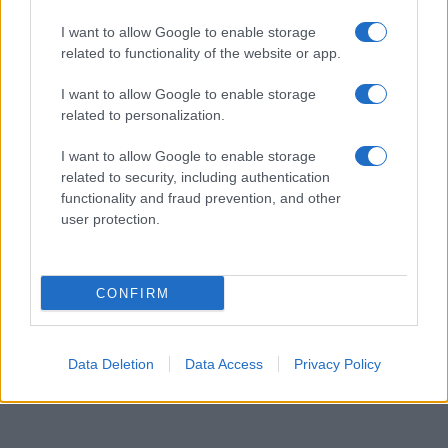
email periodiche contenenti le ultime notizie pubblicate
sul sito web!
I want to allow Google to enable storage
*
campo obbligatorio
related to functionality of the website or app.
*
Indirizzo email
I want to allow Google to enable storage
related to personalization.
Privacy
I want to allow Google to enable storage
Utilizziamo Mailchimp come piattaforma di
related to security, including authentication
marketing. Iscrivendoti alla newsletter accetti che le
functionality and fraud prevention, and other
tue informazioni siano trasferite a Mailchimp per
user protection.
l'elaborazione.
Leggi qui l'informativa sulla privacy
di Mailchimp
.
Potrai annullare l'iscrizione in qualsiasi momento
facendo clic sul collegamento nel piè di pagina delle
nostre e-mail.
CONFIRM
Data Deletion
Data Access
Privacy Policy