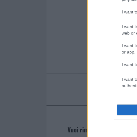
I want 
I want t
web or d
I want t
or app.
I want t
I want t
authenti
Vuoi rimanere sempre agg