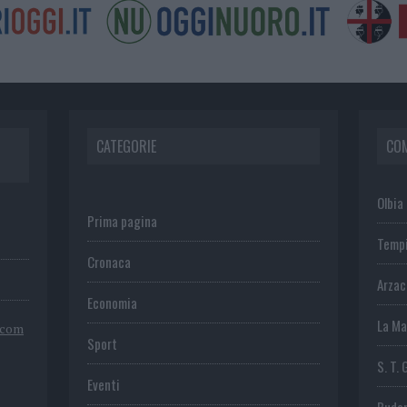
CATEGORIE
CO
Olbia
Prima pagina
Temp
Cronaca
Arza
Economia
La Ma
.com
Sport
S. T. 
Eventi