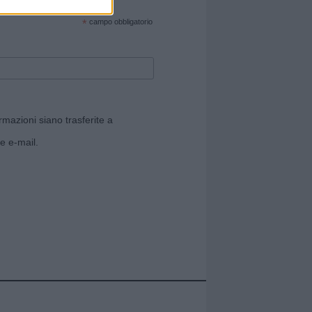
cate sul sito web!
*
campo obbligatorio
rmazioni siano trasferite a
e e-mail.