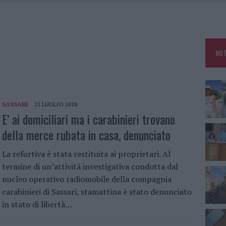
RO SPACCIO E DEGRADO: ESPLODE LA PROTESTA
SCEGLIERE LA SOLUZIONE IDEALE PER LA CASA E L’UFFICIO
GO DOLORE: STORIA E RINASCITA DELLA STRADA CHE SEGNÒ LA GALLURA
NOT
 BELLA ANCHE DAL VIVO: UN AMICO VIP SVELA COME FA
SASSARI
21 LUGLIO 2018
E’ ai domiciliari ma i carabinieri trovano
della merce rubata in casa, denunciato
La refurtiva è stata restituita ai proprietari. Al
termine di un’attività investigativa condotta dal
nucleo operativo radiomobile della compagnia
carabinieri di Sassari, stamattina è stato denunciato
in stato di libertà…