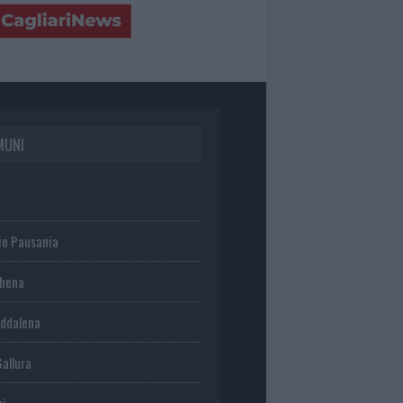
MUNI
io Pausania
chena
ddalena
Gallura