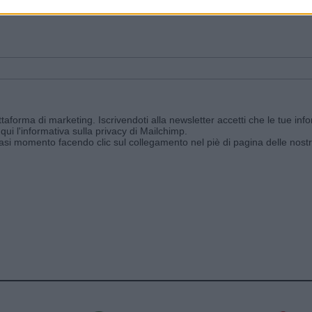
ggi e ricevi le nostre email periodiche contenenti le ultime notizie pubbli
aforma di marketing. Iscrivendoti alla newsletter accetti che le tue info
qui l'informativa sulla privacy di Mailchimp
.
siasi momento facendo clic sul collegamento nel piè di pagina delle nostr