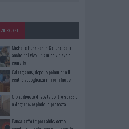
IZIE RECENTI
Michelle Hunziker in Gallura, bella
anche dal vivo: un amico vip svela
come fa
Calangianus, dopo le polemiche il
centro accoglienza minori chiude
Olbia, divieto di sosta contro spaccio
e degrado: esplode la protesta
Pausa caffè impeccabile: come
scegliere la soluzione ideale per la