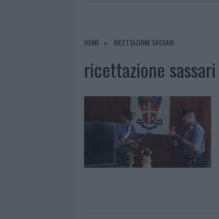
7 AGOSTO 2026
|
OLBIA, DIVIETO DI SOSTA CONT
7 AGOSTO 2026
|
PAUSA CAFFÈ IMPECCABILE: COME 
7 AGOSTO 2026
|
MONTE PINO, LA FINE DI UN LUN
HOME
RICETTAZIONE SASSARI
7 AGOSTO 2026
|
MICHELLE HUNZIKER IN GALLURA,
ricettazione sassari