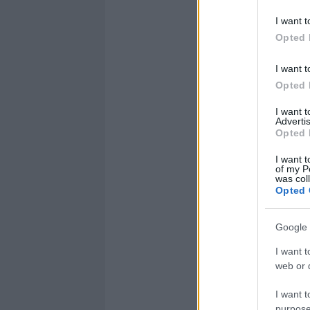
I want t
Opted 
I want t
Opted 
I want 
Advertis
Opted 
I want t
of my P
was col
Opted 
Google 
I want t
web or d
I want t
purpose