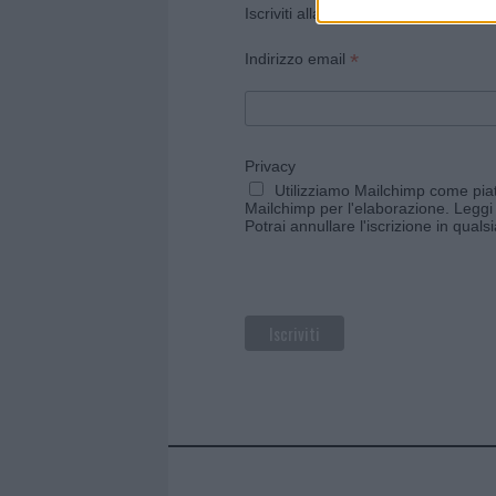
Iscriviti alla newsletter di Gallura O
*
Indirizzo email
Privacy
Utilizziamo Mailchimp come piatt
Mailchimp per l'elaborazione.
Leggi 
Potrai annullare l'iscrizione in qual