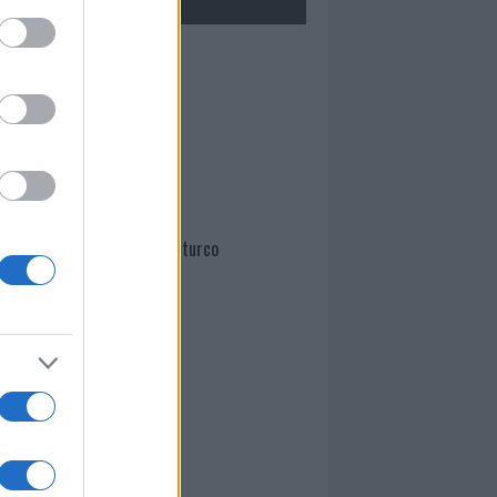
Mario Malu
Paolo Pinna
Martina Agostina Diturco
I nostri cari
I nostri cari