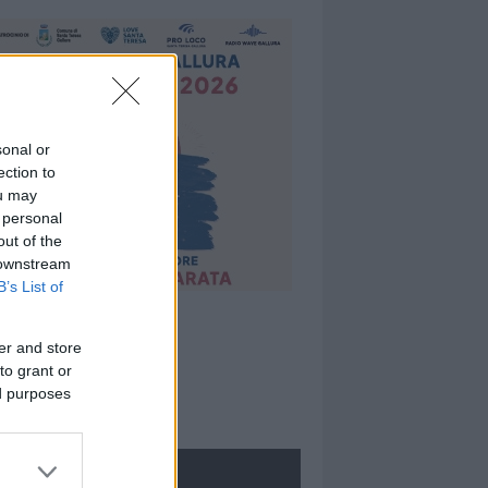
sonal or
ection to
ou may
 personal
out of the
 downstream
B’s List of
er and store
to grant or
ed purposes
ROLOGIE