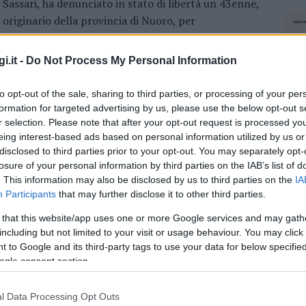
Sassari, ha denunciato in stato di libertà un 43enne,
originario della provincia di Nuoro, per
ricettazione. Una pattuglia, impegnata in un…
i.it -
Do Not Process My Personal Information
CRONACA
,
SASSARI
4 GENNAIO 2018
to opt-out of the sale, sharing to third parties, or processing of your per
Sassari, denunciato un 29enne per furto e
formation for targeted advertising by us, please use the below opt-out s
ricettazione
r selection. Please note that after your opt-out request is processed y
eing interest-based ads based on personal information utilized by us or
disclosed to third parties prior to your opt-out. You may separately opt-
Trovato anche in possesso di marijuana. Nel
losure of your personal information by third parties on the IAB’s list of
pomeriggio di ieri, il personale della polizia ha
. This information may also be disclosed by us to third parties on the
IA
denunciato un 29enne sassarese. Gli agenti, durante
Participants
that may further disclose it to other third parties.
un normale servizio di controllo del territorio, nel…
 that this website/app uses one or more Google services and may gath
including but not limited to your visit or usage behaviour. You may click 
 to Google and its third-party tags to use your data for below specifi
ogle consent section.
l Data Processing Opt Outs
NEC