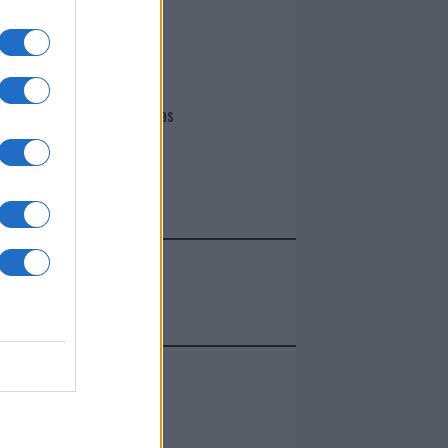
I nostri cari
Giovannimaria Cabras