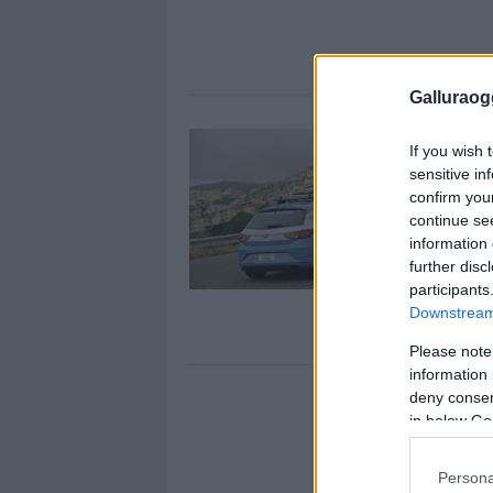
Galluraogg
If you wish 
sensitive in
confirm you
continue se
information 
further disc
participants
Downstream 
Please note
information 
deny consent
in below Go
Persona