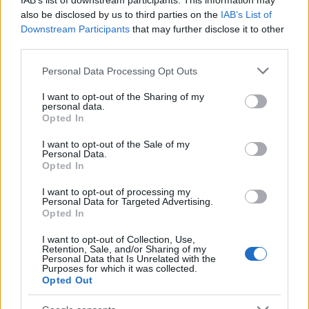
IAB’s list of downstream participants. This information may
also be disclosed by us to third parties on the
IAB’s List of
Puoi abbonarti a
soli € 1,10 al mese
Downstream Participants
that may further disclose it to other
cliccando
qui
third parties.
Please note that this website/app uses one or more Google
Personal Data Processing Opt Outs
Sei già abbonato?
services and may gather and store information including but
not limited to your visit or usage behaviour. You may click to
I want to opt-out of the Sharing of my
personal data.
grant or deny consent to Google and its third-party tags to
Puoi effettuare l'accesso andando nella
Opted In
use your data for below specified purposes in below Google
sezione
Login
dal menù del sito o
consent section.
I want to opt-out of the Sale of my
cliccando
qui
Personal Data.
Opted In
I want to opt-out of processing my
Personal Data for Targeted Advertising.
TEMI:
Air Italy Olbia
Marco Rigotti
Neil Mills
Opted In
Trasferimento Dipendenti Airitaly
I want to opt-out of Collection, Use,
Retention, Sale, and/or Sharing of my
Notizie in tempo reale?
Personal Data that Is Unrelated with the
Purposes for which it was collected.
Entra nel canale telegram di
Opted Out
GalluraOggi.it