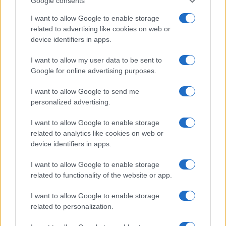
Google consents
I want to allow Google to enable storage
related to advertising like cookies on web or
Inviaci le tue segnalazioni,
device identifiers in apps.
i tuoi video e le tue foto
Su WhatsApp al numero +39
I want to allow my user data to be sent to
Google for online advertising purposes.
345 356 7512
I want to allow Google to send me
personalized advertising.
I want to allow Google to enable storage
Ricevi le nostre ultime news
related to analytics like cookies on web or
device identifiers in apps.
da
Google News
I want to allow Google to enable storage
related to functionality of the website or app.
Condividi l'articolo
I want to allow Google to enable storage
related to personalization.
F
T
Pi
W
S