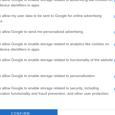
eale?
evice identifiers in apps.
gram di GalluraOggi.it
o allow my user data to be sent to Google for online advertising
s.
to allow Google to send me personalized advertising.
ime news da
Google News
o allow Google to enable storage related to analytics like cookies on
evice identifiers in apps.
o allow Google to enable storage related to functionality of the website
o allow Google to enable storage related to personalization.
dente
Prossimo articolo
o allow Google to enable storage related to security, including
cation functionality and fraud prevention, and other user protection.
CONFIRM