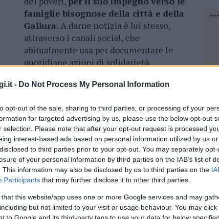
dei poveri,
per il suo impegno verso le
famiglie bisognose della città e della
Gallura.
A darne notizia è lui stesso,
attraverso i canali social, che
abitualmente usa per documentare le
quotidiane azioni di solidarietà.
 Comune di Calangianus per il suo
i.it -
Do Not Process My Personal Information
to opt-out of the sale, sharing to third parties, or processing of your per
formation for targeted advertising by us, please use the below opt-out s
zioni si sono aggravate, negli ultimi giorni,
r selection. Please note that after your opt-out request is processed y
i
approfondimenti medici nel nosocomio.
eing interest-based ads based on personal information utilized by us or
 di cure. La notizia del suo ricovero ha creato
disclosed to third parties prior to your opt-out. You may separately opt-
ultimi giorni Antonio aveva iniziato la
losure of your personal information by third parties on the IAB’s list of
. This information may also be disclosed by us to third parties on the
IA
 di Pasqua e colombe alle famiglie in difficoltà.
Participants
that may further disclose it to other third parties.
 that this website/app uses one or more Google services and may gath
including but not limited to your visit or usage behaviour. You may click 
NEC
 to Google and its third-party tags to use your data for below specifi