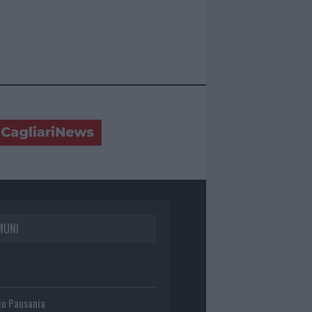
MUNI
io Pausania