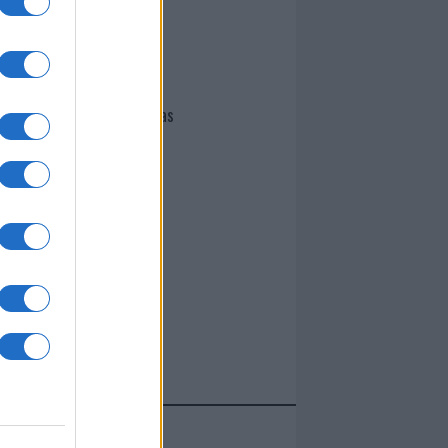
I nostri cari
Giovannimaria Cabras