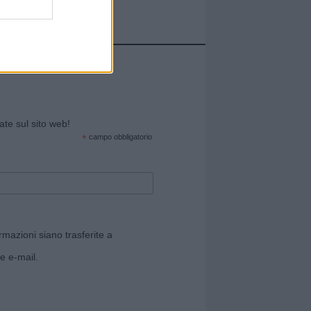
cate sul sito web!
*
campo obbligatorio
rmazioni siano trasferite a
e e-mail.