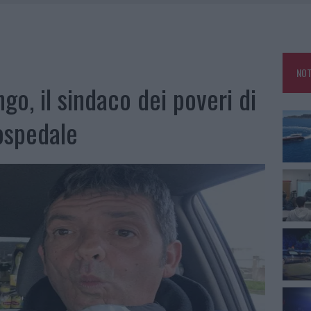
25, PAURA TRA OLBIA E ARZACHENA
NCIALE AD ARZACHENA, UN FERITO
CON AVIS OLBIA AL DELTA CENTER
NOT
A SMERALDA, 20 ARRESTI E 135 DENUNCE
o, il sindaco dei poveri di
 ospedale