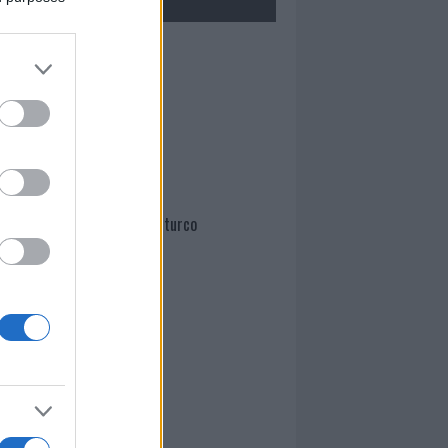
Mario Malu
Paolo Pinna
Martina Agostina Diturco
I nostri cari
I nostri cari