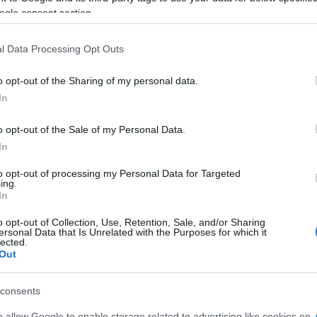
azionali?
ogle consent section.
 mese
cliccando
qui
l Data Processing Opt Outs
o opt-out of the Sharing of my personal data.
In
do nella sezione
Login
dal menù del sito o
o opt-out of the Sale of my Personal Data.
In
to opt-out of processing my Personal Data for Targeted
ing.
a
In
o opt-out of Collection, Use, Retention, Sale, and/or Sharing
lazioni, i tuoi video e le tue foto
ersonal Data that Is Unrelated with the Purposes for which it
lected.
ro +39 345 356 7512
Out
consents
o allow Google to enable storage related to advertising like cookies on