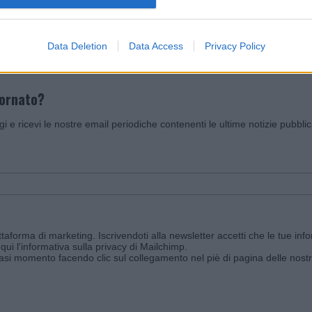
Invia un Comunicato Stampa
|
Pubblicità
|
Segnala
Data Deletion
Data Access
Privacy Policy
iornato?
ggi e ricevi le nostre email periodiche contenenti le ultime notizie pubbli
aforma di marketing. Iscrivendoti alla newsletter accetti che le tue info
qui l'informativa sulla privacy di Mailchimp
.
siasi momento facendo clic sul collegamento nel piè di pagina delle nostr