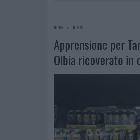
9 AGOSTO 2026
|
INCIDENTE SULLA PROVINCIALE 1
9 AGOSTO 2026
|
INCIDENTE SULLA STRADA PROVI
8 AGOSTO 2026
|
SANGUE, MUSICA E SOLIDARIETÀ 
HOME
OLBIA
9 AGOSTO 2026
|
CONTROLLI RAFFORZATI IN COST
Apprensione per Tang
Olbia ricoverato in