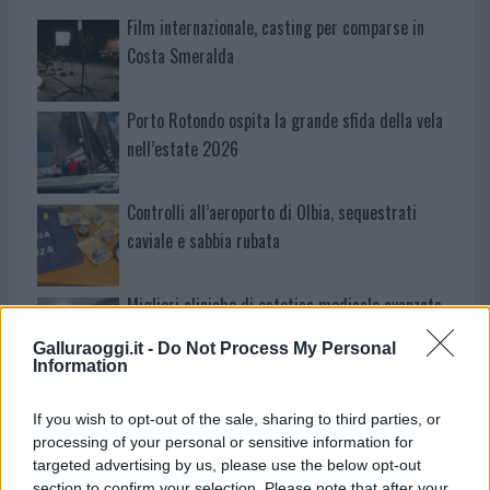
Film internazionale, casting per comparse in
Costa Smeralda
Porto Rotondo ospita la grande sfida della vela
nell’estate 2026
Controlli all’aeroporto di Olbia, sequestrati
caviale e sabbia rubata
Migliori cliniche di estetica medicale avanzata
in Europa: classifica dei 5 centri di riferimento
Galluraoggi.it -
Do Not Process My Personal
pe…
Information
Incendi, a San Pasquale arriva il Campo Base:
If you wish to opt-out of the sale, sharing to third parties, or
l’inaugurazione
processing of your personal or sensitive information for
targeted advertising by us, please use the below opt-out
section to confirm your selection. Please note that after your