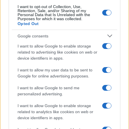
I want to opt-out of Collection, Use,
Retention, Sale, and/or Sharing of my
Personal Data that Is Unrelated with the
Paolo Pinna
Purposes for which it was collected.
Opted Out
Google consents
Martina Agostina Diturco
I want to allow Google to enable storage
related to advertising like cookies on web or
device identifiers in apps.
I nostri cari
I want to allow my user data to be sent to
Google for online advertising purposes.
I want to allow Google to send me
I nostri cari
personalized advertising.
I want to allow Google to enable storage
related to analytics like cookies on web or
I nostri cari
device identifiers in apps.