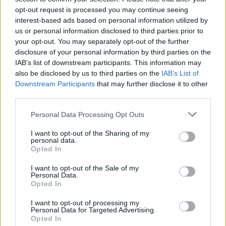
Andrea Mura conquista Palau: grande
opt-out request is processed you may continue seeing
partecipazione per il suo racconto
interest-based ads based on personal information utilized by
us or personal information disclosed to third parties prior to
Calangianus, allarme sul centro accoglienza
your opt-out. You may separately opt-out of the further
disclosure of your personal information by third parties on the
minori, Albieri: “Episodi gravissimi”
IAB’s list of downstream participants. This information may
also be disclosed by us to third parties on the
IAB’s List of
Downstream Participants
that may further disclose it to other
third parties.
Please note that this website/app uses one or more Google
Personal Data Processing Opt Outs
services and may gather and store information including but
not limited to your visit or usage behaviour. You may click to
I want to opt-out of the Sharing of my
personal data.
grant or deny consent to Google and its third-party tags to
Opted In
use your data for below specified purposes in below Google
consent section.
I want to opt-out of the Sale of my
Personal Data.
Opted In
NECROLOGIE
I want to opt-out of processing my
Personal Data for Targeted Advertising.
Mario Malu
Opted In