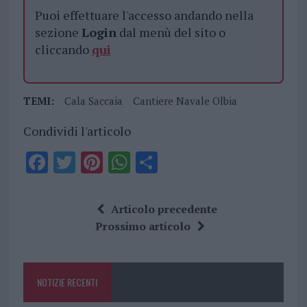
Puoi effettuare l'accesso andando nella
sezione
Login
dal menù del sito o
cliccando
qui
TEMI:
Cala Saccaia
Cantiere Navale Olbia
Condividi l'articolo
F
T
Pi
W
S
a
w
n
h
h
ce
it
te
at
a
Articolo precedente
b
te
re
s
re
Prossimo articolo
o
r
st
A
o
p
NOTIZIE RECENTI
k
p