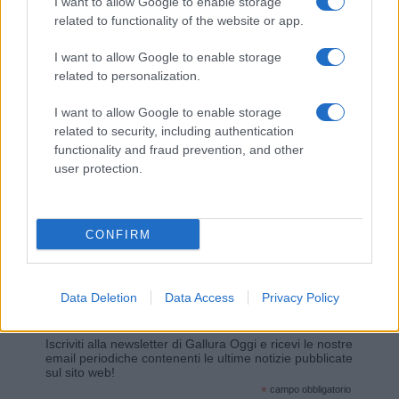
I want to allow Google to enable storage
related to functionality of the website or app.
Giovannimaria Cabras
I want to allow Google to enable storage
related to personalization.
I want to allow Google to enable storage
related to security, including authentication
functionality and fraud prevention, and other
user protection.
Invia un Comunicato Stampa
|
Pubblicità
|
Segnala
CONFIRM
Data Deletion
Data Access
Privacy Policy
Vuoi rimanere sempre aggiornato?
Iscriviti alla newsletter di Gallura Oggi e ricevi le nostre
email periodiche contenenti le ultime notizie pubblicate
sul sito web!
*
campo obbligatorio