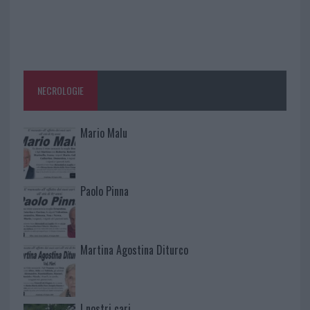
NECROLOGIE
Mario Malu
Paolo Pinna
Martina Agostina Diturco
I nostri cari