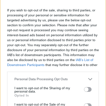
a
w
n
h
h
ce
it
te
at
a
Articolo precedente
If you wish to opt-out of the sale, sharing to third parties, or
b
te
re
s
re
Prossimo articolo
processing of your personal or sensitive information for
targeted advertising by us, please use the below opt-out
o
r
st
A
section to confirm your selection. Please note that after your
o
p
opt-out request is processed you may continue seeing
NOTIZIE RECENTI
interest-based ads based on personal information utilized by
k
p
us or personal information disclosed to third parties prior to
your opt-out. You may separately opt-out of the further
Migliori agenzie per l’Attestazione SOA in Italia:
disclosure of your personal information by third parties on the
lista delle 4 realtà più efficienti nella g…
IAB’s list of downstream participants. This information may
also be disclosed by us to third parties on the
IAB’s List of
Downstream Participants
that may further disclose it to other
“Sul filo del discorso”: sold out ad Olbia per il
third parties.
reading su Atzeni
Please note that this website/app uses one or more Google
Personal Data Processing Opt Outs
services and may gather and store information including but
not limited to your visit or usage behaviour. You may click to
I want to opt-out of the Sharing of my
La Maddalena, festa per i 30 anni del Diving
personal data.
grant or deny consent to Google and its third-party tags to
center di Tegge
Opted In
use your data for below specified purposes in below Google
consent section.
I want to opt-out of the Sale of my