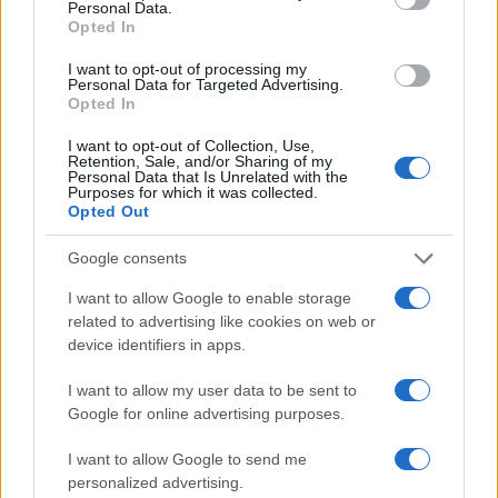
Personal Data.
Esce di strada con l’auto ad Arzachena: ferito il
Opted In
conducente
I want to opt-out of processing my
Personal Data for Targeted Advertising.
Opted In
Turiste si perdono a Tavolara: salvate dai vigili
del fuoco
I want to opt-out of Collection, Use,
Retention, Sale, and/or Sharing of my
Personal Data that Is Unrelated with the
Purposes for which it was collected.
Meteo Olbia 6 agosto, migliora il tempo in
Opted Out
Gallura
Google consents
Incidente Olbia, poliziotto in vacanza salva 6
I want to allow Google to enable storage
related to advertising like cookies on web or
persone: due bimbi tra i feriti
device identifiers in apps.
I want to allow my user data to be sent to
Google for online advertising purposes.
I want to allow Google to send me
personalized advertising.