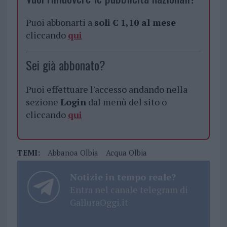
Puoi abbonarti a
soli € 1,10 al mese
cliccando
qui
Sei già abbonato?
Puoi effettuare l'accesso andando nella
sezione
Login
dal menù del sito o
cliccando
qui
TEMI:
Abbanoa Olbia
Acqua Olbia
Notizie in tempo reale?
Entra nel canale telegram di
GalluraOggi.it