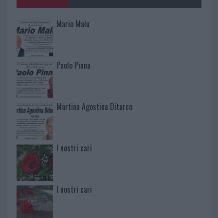
Mario Malu
Paolo Pinna
Martina Agostina Diturco
I nostri cari
I nostri cari