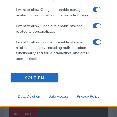
vivo: un amico vip svela come fa
I want to allow Google to enable storage
related to functionality of the website or app.
Calangianus, dopo le polemiche il centro
accoglienza minori chiude
I want to allow Google to enable storage
related to personalization.
Olbia, divieto di sosta contro spaccio e degrado:
I want to allow Google to enable storage
esplode la protesta
related to security, including authentication
functionality and fraud prevention, and other
user protection.
CONFIRM
Data Deletion
Data Access
Privacy Policy
NECROLOGIE