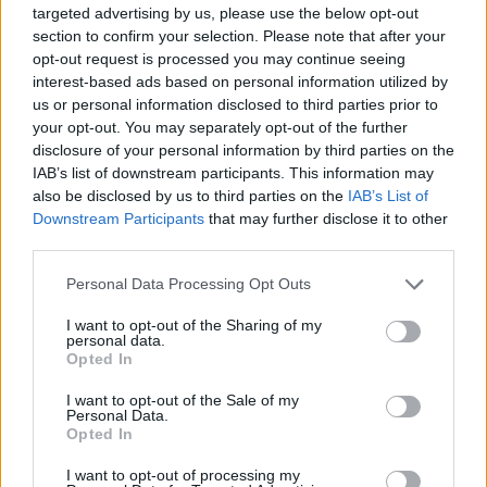
345 356 7512
targeted advertising by us, please use the below opt-out
section to confirm your selection. Please note that after your
opt-out request is processed you may continue seeing
interest-based ads based on personal information utilized by
us or personal information disclosed to third parties prior to
your opt-out. You may separately opt-out of the further
Ricevi le nostre ultime news
disclosure of your personal information by third parties on the
IAB’s list of downstream participants. This information may
also be disclosed by us to third parties on the
IAB’s List of
da
Google News
Downstream Participants
that may further disclose it to other
third parties.
Condividi l'articolo
Please note that this website/app uses one or more Google
Personal Data Processing Opt Outs
services and may gather and store information including but
F
T
Pi
W
S
not limited to your visit or usage behaviour. You may click to
I want to opt-out of the Sharing of my
personal data.
grant or deny consent to Google and its third-party tags to
a
w
n
h
h
Opted In
use your data for below specified purposes in below Google
ce
it
te
at
a
consent section.
I want to opt-out of the Sale of my
Articolo precedente
Personal Data.
b
te
re
s
re
Prossimo articolo
Opted In
o
r
st
A
I want to opt-out of processing my