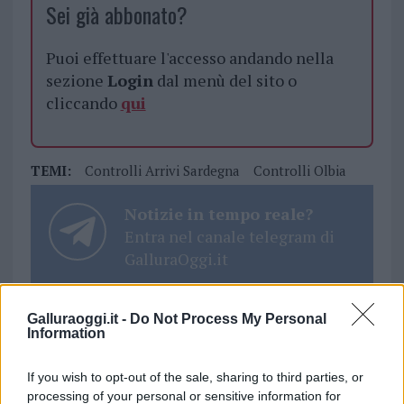
Sei già abbonato?
Puoi effettuare l'accesso andando nella
sezione
Login
dal menù del sito o
cliccando
qui
TEMI:
Controlli Arrivi Sardegna
Controlli Olbia
Notizie in tempo reale?
Entra nel canale telegram di
GalluraOggi.it
Galluraoggi.it -
Do Not Process My Personal
Information
Inviaci le tue segnalazioni,
i tuoi video e le tue foto
If you wish to opt-out of the sale, sharing to third parties, or
Su WhatsApp al numero +39
processing of your personal or sensitive information for