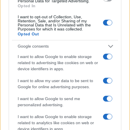
Personal Data for Targeted Advertising.
o
p
Opted In
NOTIZIE RECENTI
k
p
I want to opt-out of Collection, Use,
Retention, Sale, and/or Sharing of my
Personal Data that Is Unrelated with the
Incendio nella notte a Olbia, a fuoco due furgoni
Purposes for which it was collected.
Opted Out
Google consents
A fuoco un deposito con bombole, intervento dei
I want to allow Google to enable storage
vigili del fuoco a Rudalza
related to advertising like cookies on web or
device identifiers in apps.
Ristorante distrutto dalle fiamme a La
I want to allow my user data to be sent to
Maddalena, incendio a Monti d’à rena
Google for online advertising purposes.
I want to allow Google to send me
Le previsioni meteo per il weekend a Olbia e in
personalized advertising.
Gallura
I want to allow Google to enable storage
related to analytics like cookies on web or
Michelle Hunziker in Gallura, bella anche dal
device identifiers in apps.