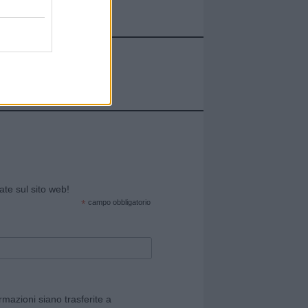
cate sul sito web!
*
campo obbligatorio
rmazioni siano trasferite a