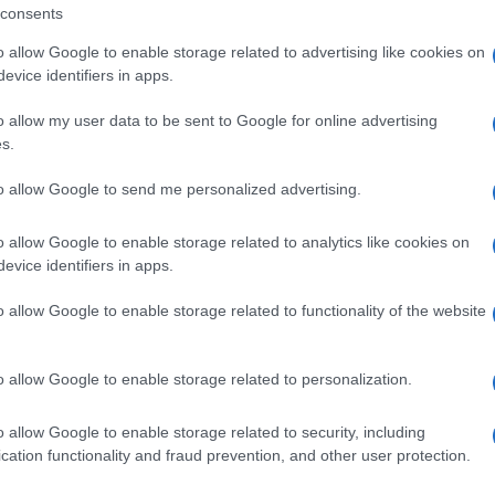
azionali?
consents
o allow Google to enable storage related to advertising like cookies on
 mese
cliccando
qui
evice identifiers in apps.
o allow my user data to be sent to Google for online advertising
s.
do nella sezione
Login
dal menù del sito o
to allow Google to send me personalized advertising.
o allow Google to enable storage related to analytics like cookies on
evice identifiers in apps.
o allow Google to enable storage related to functionality of the website
o allow Google to enable storage related to personalization.
o allow Google to enable storage related to security, including
cation functionality and fraud prevention, and other user protection.
dente
Prossimo articolo