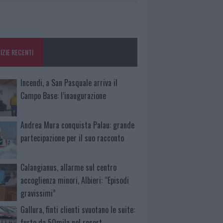
IZIE RECENTI
Incendi, a San Pasquale arriva il
Campo Base: l’inaugurazione
Andrea Mura conquista Palau: grande
partecipazione per il suo racconto
Calangianus, allarme sul centro
accoglienza minori, Albieri: “Episodi
gravissimi”
Gallura, finti clienti svuotano le suite:
furto da 50mila nel resort