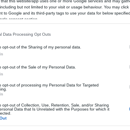
 that this website/app uses one or more Google services and may gath
entaliste a causa della carenza di dati
including but not limited to your visit or usage behaviour. You may click 
i e conseguenti piani di prelievo, così come
 to Google and its third-party tags to use your data for below specifi
ogle consent section.
o il mese di aprile occorre fare il primo
l Data Processing Opt Outs
olare una discussione aperta con tutte le forze
istanze del mondo venatorio,
affinché ci sia
o opt-out of the Sharing of my personal data.
iso,
nei prossimi anni di governo regionale,
In
a regionale e confrontarsi in materia con lo
azi di autonomia legislativa, che ci consentano
o opt-out of the Sale of my Personal Data.
ti all’ambiente e al territorio sardo.
In
to opt-out of processing my Personal Data for Targeted
volontà di coinvolgere maggiormente la base
ing.
egli incontri che a breve verranno
In
zioni sarde, affinché ci sia un confronto di idee
o opt-out of Collection, Use, Retention, Sale, and/or Sharing
l mondo venatorio, nella discussione politica
ersonal Data that Is Unrelated with the Purposes for which it
lected.
Out