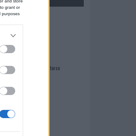
er and store
to grant or
ed purposes
Mario Malu
Paolo Pinna
Martina Agostina Diturco
I nostri cari
I nostri cari