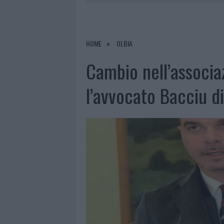
6 AGOSTO 2026
|
METEO OLBIA 7 AGOSTO, SOLE 
6 AGOSTO 2026
|
INCENDI, A SAN PASQUALE ARRIV
6 AGOSTO 2026
|
ANDREA MURA CONQUISTA PALAU
HOME
OLBIA
6 AGOSTO 2026
|
CALANGIANUS, ALLARME SUL CENT
Cambio nell’associaz
l’avvocato Bacciu di