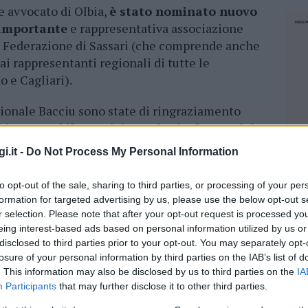
 avvocato di Olbia,
è stato nominato nuovo
 importante
e rappresentativa associazione
la Federazione di Sassari (che comprende anche
dai rappresentanti regionali di tutte le
 e Cagliari).
ionale Bacciu sono state di ringraziamento
’instancabile servizio svolto in favore del
 cacciatori sardi in particolare. Un sentito
i.it -
Do Not Process My Personal Information
 particolare nei confronti del presidente della
a e del presidente della sezione comunale di
to opt-out of the sale, sharing to third parties, or processing of your per
eletto segretario regionale).
formation for targeted advertising by us, please use the below opt-out s
r selection. Please note that after your opt-out request is processed y
sidente ci sarà l’immediata richiesta di
eing interest-based ads based on personal information utilized by us or
egionale all’Ambiente. Secondo Bacciu
disclosed to third parties prior to your opt-out. You may separately opt-
losure of your personal information by third parties on the IAB’s list of
te per scongiurare che anche la prossima
. This information may also be disclosed by us to third parties on the
IA
nello specifico le giornate che si intenderà
Participants
that may further disclose it to other third parties.
tanziale, Lepri e Pernici), possa essere
NEC