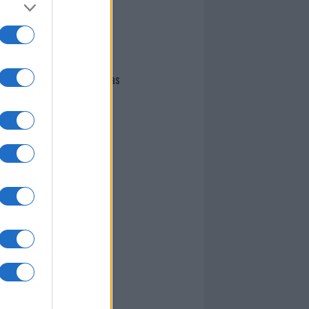
I nostri cari
Giovannimaria Cabras