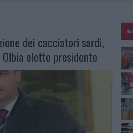
E CALDO TORNANO PROTAGONISTI
A IL CAMPO BASE: L’INAUGURAZIONE
: GRANDE PARTECIPAZIONE PER IL SUO RACCONTO
NOT
RO ACCOGLIENZA MINORI, ALBIERI: “EPISODI GRAVISSIMI”
ione dei cacciatori sardi,
 Olbia eletto presidente