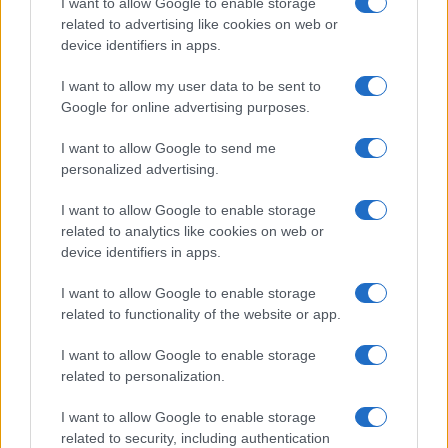
I want to allow Google to enable storage
Turiste si perdono a Tavolara: salvate dai vigili
related to advertising like cookies on web or
del fuoco
device identifiers in apps.
I want to allow my user data to be sent to
Meteo Olbia 6 agosto, migliora il tempo in
Google for online advertising purposes.
Gallura
I want to allow Google to send me
personalized advertising.
Incidente Olbia, poliziotto in vacanza salva 6
persone: due bimbi tra i feriti
I want to allow Google to enable storage
related to analytics like cookies on web or
device identifiers in apps.
I want to allow Google to enable storage
related to functionality of the website or app.
I want to allow Google to enable storage
related to personalization.
I want to allow Google to enable storage
related to security, including authentication