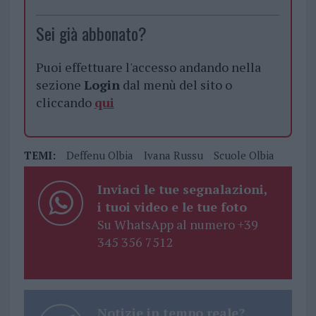
Sei già abbonato?
Puoi effettuare l'accesso andando nella
sezione
Login
dal menù del sito o
cliccando
qui
TEMI:
Deffenu Olbia
Ivana Russu
Scuole Olbia
Inviaci le tue segnalazioni,
i tuoi video e le tue foto
Su WhatsApp al numero +39
345 356 7512
Notizie in tempo reale?