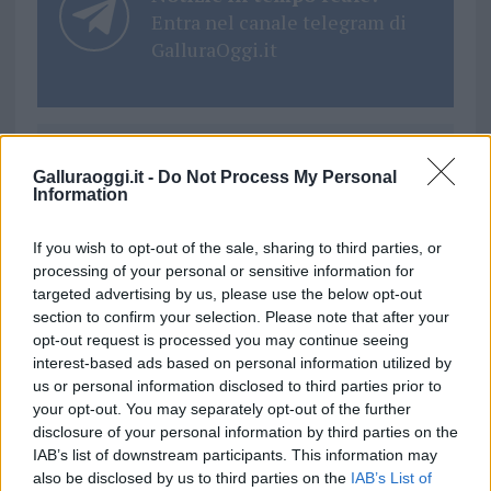
Entra nel canale telegram di
GalluraOggi.it
Ricevi le nostre ultime news
Galluraoggi.it -
Do Not Process My Personal
Information
da
Google News
If you wish to opt-out of the sale, sharing to third parties, or
processing of your personal or sensitive information for
targeted advertising by us, please use the below opt-out
Condividi l'articolo
section to confirm your selection. Please note that after your
opt-out request is processed you may continue seeing
F
T
Pi
W
S
interest-based ads based on personal information utilized by
us or personal information disclosed to third parties prior to
a
w
n
h
h
your opt-out. You may separately opt-out of the further
ce
it
te
at
a
disclosure of your personal information by third parties on the
Articolo precedente
IAB’s list of downstream participants. This information may
b
te
re
s
re
Prossimo articolo
also be disclosed by us to third parties on the
IAB’s List of