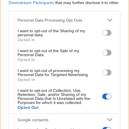
o
r
st
A
Downstream Participants
that may further disclose it to other
third parties.
o
p
NOTIZIE RECENTI
Please note that this website/app uses one or more Google
k
p
Personal Data Processing Opt Outs
services and may gather and store information including but
not limited to your visit or usage behaviour. You may click to
I want to opt-out of the Sharing of my
Migliori agenzie per l’Attestazione SOA in Italia:
personal data.
grant or deny consent to Google and its third-party tags to
Opted In
lista delle 4 realtà più efficienti nella g…
use your data for below specified purposes in below Google
consent section.
I want to opt-out of the Sale of my
Personal Data.
“Sul filo del discorso”: sold out ad Olbia per il
Opted In
reading su Atzeni
I want to opt-out of processing my
Personal Data for Targeted Advertising.
Opted In
La Maddalena, festa per i 30 anni del Diving
I want to opt-out of Collection, Use,
center di Tegge
Retention, Sale, and/or Sharing of my
Personal Data that Is Unrelated with the
Purposes for which it was collected.
Opted Out
Esce di strada con l’auto ad Arzachena: ferito il
conducente
Google consents