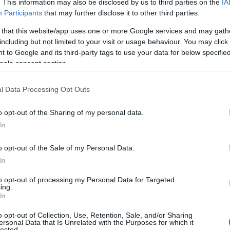
. This information may also be disclosed by us to third parties on the
IA
i carabinieri di aver sentito delle urla nella
Participants
that may further disclose it to other third parties.
ll’albergo con il suo compagno Marco
elazione travagliata la loro, da quanto
 that this website/app uses one or more Google services and may gath
including but not limited to your visit or usage behaviour. You may click 
iata la scorsa notte in un litigio.
 to Google and its third-party tags to use your data for below specifi
ogle consent section.
tra del quinto piano.
Del compagno
rase disperata rivolta alla fidanzata, morta
l Data Processing Opt Outs
na a dare l’allarme. A chiamare i soccorsi, un
to trovato in via Garibaldi accanto al corpo
o opt-out of the Sharing of my personal data.
In
o opt-out of the Sale of my Personal Data.
In
azionali?
to opt-out of processing my Personal Data for Targeted
ing.
In
 mese
cliccando
qui
o opt-out of Collection, Use, Retention, Sale, and/or Sharing
ersonal Data that Is Unrelated with the Purposes for which it
lected.