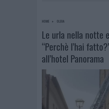
8 AGOSTO 2026
|
RISTORANTE DISTRUTTO DALLE F
7 AGOSTO 2026
|
LE PREVISIONI METEO PER IL WEE
7 AGOSTO 2026
|
MICHELLE HUNZIKER IN GALLURA,
HOME
OLBIA
8 AGOSTO 2026
|
INCENDIO NELLA NOTTE A OLBIA,
Le urla nella notte 
“Perchè l’hai fatto?
all’hotel Panorama