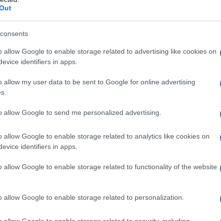
Out
do nella sezione
Login
dal menù del sito o
consents
o allow Google to enable storage related to advertising like cookies on
evice identifiers in apps.
o allow my user data to be sent to Google for online advertising
s.
eale?
gram di GalluraOggi.it
to allow Google to send me personalized advertising.
o allow Google to enable storage related to analytics like cookies on
evice identifiers in apps.
lazioni, i tuoi video e le tue foto
o allow Google to enable storage related to functionality of the website
ro +39 345 356 7512
o allow Google to enable storage related to personalization.
o allow Google to enable storage related to security, including