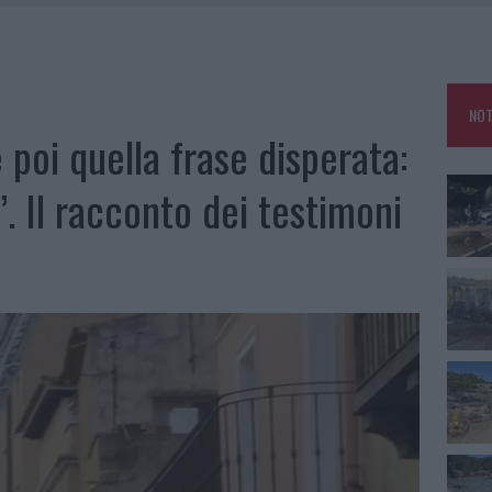
IAMME A LA MADDALENA, INCENDIO A MONTI D’À RENA
KEND A OLBIA E IN GALLURA
 BELLA ANCHE DAL VIVO: UN AMICO VIP SVELA COME FA
NOT
 A FUOCO DUE FURGONI
e poi quella frase disperata:
”. Il racconto dei testimoni