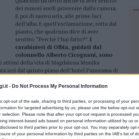
Qualcuno ha detto anche di aver sentito
dei rumori sordi provenire dalla camera.
E poi di nuovo urla, alle prime luci
dell’alba. E quell’esclamazione, rotta dal
pianto, che qualcuno dice di aver
sentito: “Perchè l’hai fatto?”.
I
carabinieri di Olbia, guidati dal
colonnello Alberto Cicognani, sono
mi attimi della vita di Magdalena Monika
lata ieri dal quinto piano dell’hotel Panorama di
i.it -
Do Not Process My Personal Information
 dei clienti dell’albergo
e delle case vicine
di Tempio Andrea Garau.
Testimonianze di
to opt-out of the sale, sharing to third parties, or processing of your per
 riscontri dei Ris e dall’esame autoptico sul
formation for targeted advertising by us, please use the below opt-out s
rossime ore.
r selection. Please note that after your opt-out request is processed y
eing interest-based ads based on personal information utilized by us or
disclosed to third parties prior to your opt-out. You may separately opt-
NA DELLA MORTE DELLA DONNA
losure of your personal information by third parties on the IAB’s list of
NEC