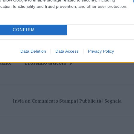
ime news da
Google News
cation functionality and fraud prevention, and other user protection.
CONFIRM
Data Deletion
Data Access
Privacy Policy
dente
Prossimo articolo
Invia un Comunicato Stampa
|
Pubblicità
|
Segnala