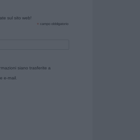
cate sul sito web!
*
campo obbligatorio
rmazioni siano trasferite a
e e-mail.