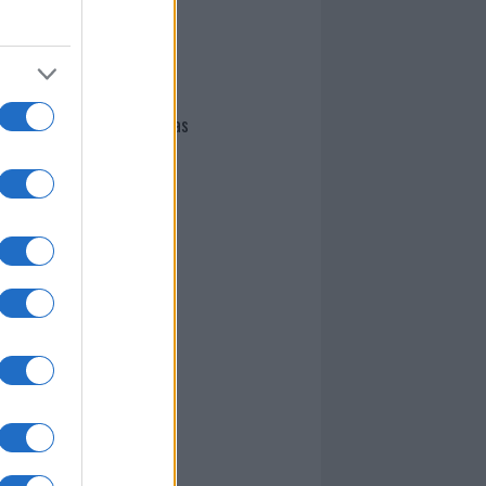
I nostri cari
Giovannimaria Cabras