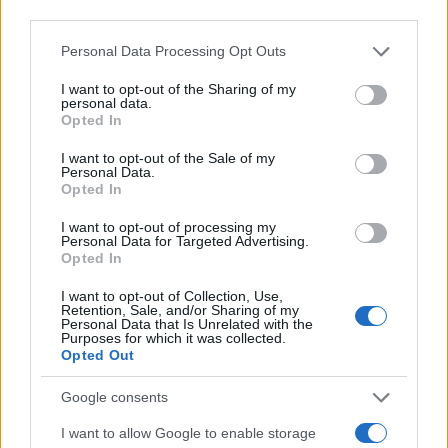
third parties.
Su WhatsApp al numero +39
345 356 7512
Please note that this website/app uses one or more Google
Personal Data Processing Opt Outs
services and may gather and store information including but
not limited to your visit or usage behaviour. You may click to
I want to opt-out of the Sharing of my
personal data.
grant or deny consent to Google and its third-party tags to
Opted In
use your data for below specified purposes in below Google
consent section.
Ricevi le nostre ultime news
I want to opt-out of the Sale of my
Personal Data.
Opted In
da
Google News
I want to opt-out of processing my
Personal Data for Targeted Advertising.
Opted In
Condividi l'articolo
I want to opt-out of Collection, Use,
Retention, Sale, and/or Sharing of my
F
T
Pi
W
S
Personal Data that Is Unrelated with the
Purposes for which it was collected.
a
w
n
h
h
Opted Out
ce
it
te
at
a
Google consents
Articolo precedente
b
te
re
s
re
Prossimo articolo
I want to allow Google to enable storage