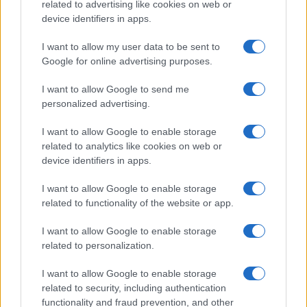
o
r
st
A
related to advertising like cookies on web or
device identifiers in apps.
o
p
NOTIZIE RECENTI
k
p
I want to allow my user data to be sent to
Google for online advertising purposes.
Sangue, musica e solidarietà con Avis Olbia al
I want to allow Google to send me
Delta Center
personalized advertising.
I want to allow Google to enable storage
Meteo Olbia 9 agosto, temperature in calo
related to analytics like cookies on web or
device identifiers in apps.
I want to allow Google to enable storage
Salmo finisce in ospedale a Catania, ma il tour
related to functionality of the website or app.
va avanti: “Sicilia, ci sono”
I want to allow Google to enable storage
related to personalization.
Jovanotti, Gabry Ponte e Alfa: Olbia ombelico del
mondo per una notte
I want to allow Google to enable storage
related to security, including authentication
functionality and fraud prevention, and other