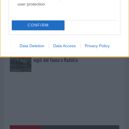
Giorgia Meloni a La Maddalena, la vicesindaco:
user protection.
“Orgoglio e discrezione per visita privata̶…
CONFIRM
Incendio nella notte a Olbia, a fuoco due furgoni
Data Deletion
Data Access
Privacy Policy
A fuoco un deposito con bombole, intervento dei
vigili del fuoco a Rudalza