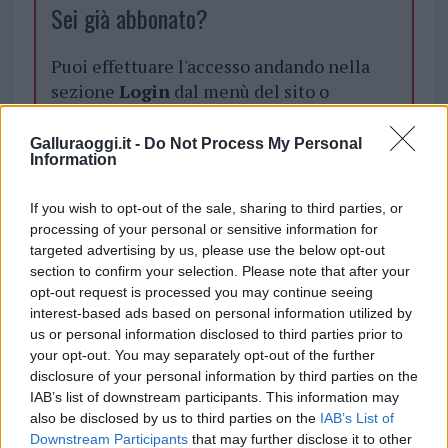
Sei già abbonato?
Puoi effettuare l'accesso andando nella
sezione
Login
dal menù del sito o
cliccando
qui
Galluraoggi.it -
Do Not Process My Personal
Information
TEMI:
Fabio Alias
Meet The Tobias Crime Quartet
If you wish to opt-out of the sale, sharing to third parties, or
Tobias Crime Quartet
processing of your personal or sensitive information for
targeted advertising by us, please use the below opt-out
Notizie in tempo reale?
section to confirm your selection. Please note that after your
Entra nel canale telegram di
opt-out request is processed you may continue seeing
GalluraOggi.it
interest-based ads based on personal information utilized by
us or personal information disclosed to third parties prior to
your opt-out. You may separately opt-out of the further
disclosure of your personal information by third parties on the
IAB’s list of downstream participants. This information may
Inviaci le tue segnalazioni,
also be disclosed by us to third parties on the
IAB’s List of
i tuoi video e le tue foto
Downstream Participants
that may further disclose it to other