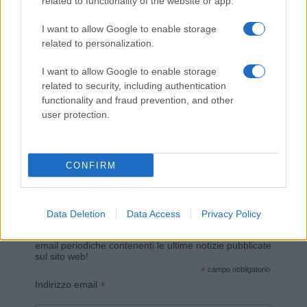
related to functionality of the website or app.
I want to allow Google to enable storage
related to personalization.
I want to allow Google to enable storage
related to security, including authentication
functionality and fraud prevention, and other
user protection.
Invia un Comunicato Stampa
|
Pubblicità
|
Segnala
CONFIRM
Vuoi rimanere sempre aggiornato?
Data Deletion
Data Access
Privacy Policy
Iscriviti alla newsletter di Gallura Oggi e ricevi le nostre
email periodiche contenenti le ultime notizie pubblicate
sul sito web!
*
campo obbligatorio
*
Indirizzo email