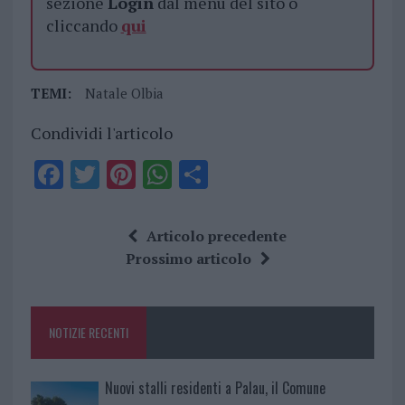
sezione
Login
dal menù del sito o
cliccando
qui
TEMI:
Natale Olbia
Condividi l'articolo
F
T
Pi
W
S
a
w
n
h
h
ce
it
te
at
a
Articolo precedente
b
te
re
s
re
Prossimo articolo
o
r
st
A
o
p
NOTIZIE RECENTI
k
p
Nuovi stalli residenti a Palau, il Comune