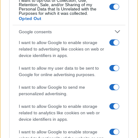
I want to opt-out of Collection, Use,
Retention, Sale, and/or Sharing of my
Paolo Pinna
Personal Data that Is Unrelated with the
Purposes for which it was collected.
Opted Out
Martina Agostina Diturco
Google consents
I want to allow Google to enable storage
related to advertising like cookies on web or
device identifiers in apps.
I nostri cari
I want to allow my user data to be sent to
Google for online advertising purposes.
I nostri cari
I want to allow Google to send me
personalized advertising.
I want to allow Google to enable storage
I nostri cari
related to analytics like cookies on web or
device identifiers in apps.
I want to allow Google to enable storage
Giovannimaria Cabras