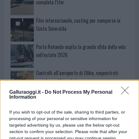
completa l’iter
Film internazionale, casting per comparse in
Costa Smeralda
Porto Rotondo ospita la grande sfida della vela
nell’estate 2026
Controlli all’aeroporto di Olbia, sequestrati
caviale e sabbia rubata
Galluraoggi.it -
Do Not Process My Personal
Information
Migliori cliniche di estetica medicale avanzata
in Europa: classifica dei 5 centri di riferimento
If you wish to opt-out of the sale, sharing to third parties, or
pe…
processing of your personal or sensitive information for
Incendi, a San Pasquale arriva il Campo Base:
targeted advertising by us, please use the below opt-out
section to confirm your selection. Please note that after your
l’inaugurazione
opt-out request is processed you may continue seeing