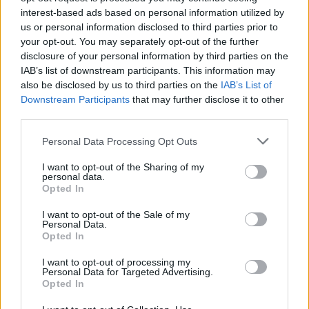
interest-based ads based on personal information utilized by
Andrea Mura conquista Palau: grande
us or personal information disclosed to third parties prior to
your opt-out. You may separately opt-out of the further
partecipazione per il suo racconto
disclosure of your personal information by third parties on the
IAB’s list of downstream participants. This information may
also be disclosed by us to third parties on the
IAB’s List of
Downstream Participants
that may further disclose it to other
third parties.
Please note that this website/app uses one or more Google
Personal Data Processing Opt Outs
services and may gather and store information including but
not limited to your visit or usage behaviour. You may click to
I want to opt-out of the Sharing of my
personal data.
grant or deny consent to Google and its third-party tags to
Opted In
use your data for below specified purposes in below Google
consent section.
I want to opt-out of the Sale of my
NECROLOGIE
Personal Data.
Opted In
I want to opt-out of processing my
Mario Malu
Personal Data for Targeted Advertising.
Opted In