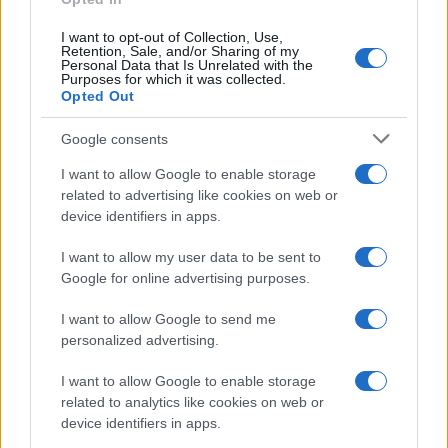
I want to opt-out of Collection, Use,
Retention, Sale, and/or Sharing of my
Personal Data that Is Unrelated with the
Purposes for which it was collected.
Ricevi le nostre ultime news
Opted Out
Google consents
da
Google News
I want to allow Google to enable storage
related to advertising like cookies on web or
Condividi l'articolo
device identifiers in apps.
F
T
Pi
W
S
I want to allow my user data to be sent to
Google for online advertising purposes.
a
w
n
h
h
ce
it
te
at
a
I want to allow Google to send me
Articolo precedente
personalized advertising.
b
te
re
s
re
Prossimo articolo
o
r
st
A
I want to allow Google to enable storage
related to analytics like cookies on web or
o
p
device identifiers in apps.
NOTIZIE RECENTI