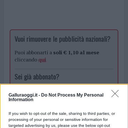
Vuoi rimuovere le pubblicità nazionali?
Puoi abbonarti a
soli € 1,10 al mese
cliccando
qui
Sei già abbonato?
Puoi effettuare l'accesso andando nella
Galluraoggi.it -
Do Not Process My Personal
sezione
Login
dal menù del sito o
Information
cliccando
qui
If you wish to opt-out of the sale, sharing to third parties, or
processing of your personal or sensitive information for
TEMI:
Franco Sardo
targeted advertising by us, please use the below opt-out