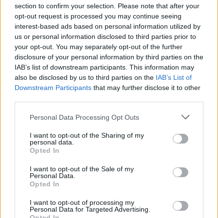
section to confirm your selection. Please note that after your
Franco Sardo Geometra Olbia
opt-out request is processed you may continue seeing
Franco Sardo Morte Olbia
Franco Sardo Olbia
interest-based ads based on personal information utilized by
Franco Sardo Olbia Calcio
us or personal information disclosed to third parties prior to
Franco Sardo Tc Terranova
Franco Sardo Tennis
your opt-out. You may separately opt-out of the further
disclosure of your personal information by third parties on the
Morto Franco Sardo Olbia
Olbia Calcio
IAB’s list of downstream participants. This information may
Sporto Olbia
Tc Terranova Olbia
Tennis Olbia
also be disclosed by us to third parties on the
IAB’s List of
Downstream Participants
that may further disclose it to other
Inviaci le tue segnalazioni,
third parties.
i tuoi video e le tue foto
Please note that this website/app uses one or more Google
Personal Data Processing Opt Outs
Su WhatsApp al numero +39
services and may gather and store information including but
345 356 7512
not limited to your visit or usage behaviour. You may click to
I want to opt-out of the Sharing of my
personal data.
grant or deny consent to Google and its third-party tags to
Opted In
use your data for below specified purposes in below Google
consent section.
I want to opt-out of the Sale of my
Personal Data.
Notizie in tempo reale?
Opted In
Entra nel canale telegram di
I want to opt-out of processing my
GalluraOggi.it
Personal Data for Targeted Advertising.
Opted In