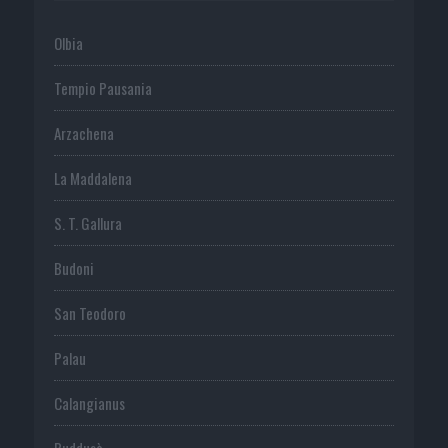
Olbia
Tempio Pausania
Arzachena
La Maddalena
S. T. Gallura
Budoni
San Teodoro
Palau
Calangianus
Buddusò