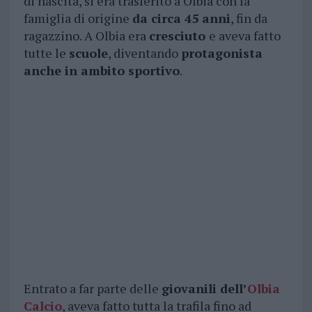
di nascita, si era trasferito a Olbia con la
famiglia di origine
da circa 45 anni
, fin da
ragazzino. A Olbia era
cresciuto
e aveva fatto
tutte le
scuole
, diventando
protagonista
anche in ambito sportivo
.
Entrato a far parte delle
giovanili dell’
Olbia
Calcio
, aveva fatto tutta la trafila fino ad