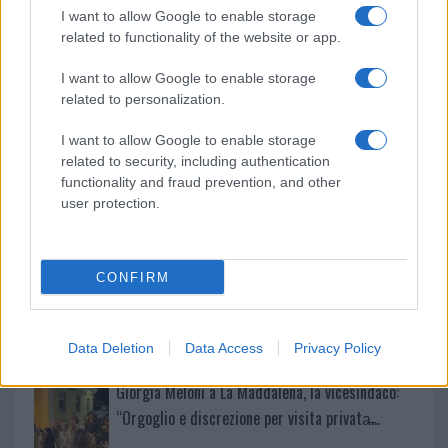
k
p
I want to allow Google to enable storage
related to functionality of the website or app.
Sangue, musica e solidarietà con Avis Olbia al
Delta Center
I want to allow Google to enable storage
related to personalization.
Meteo Olbia 9 agosto, temperature in calo
I want to allow Google to enable storage
related to security, including authentication
functionality and fraud prevention, and other
user protection.
Salmo finisce in ospedale a Catania, ma il tour
va avanti: “Sicilia, ci sono”
CONFIRM
Jovanotti, Gabry Ponte e Alfa: Olbia ombelico del
mondo per una notte
Data Deletion
Data Access
Privacy Policy
Giorgia Meloni a La Maddalena, la vicesindaco:
“Orgoglio e discrezione per visita privata̶…