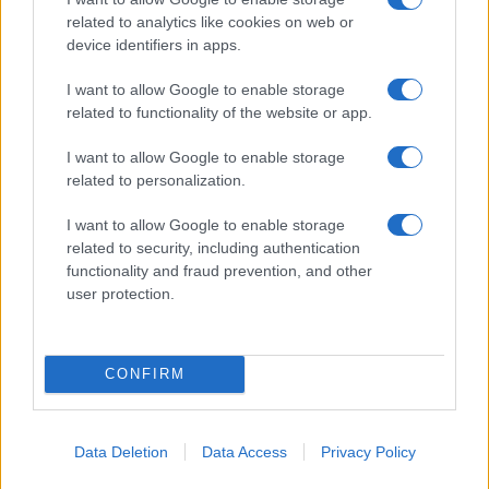
rinascita della strada che segnò la Gallura
related to analytics like cookies on web or
device identifiers in apps.
Raid nelle campagne di Berchidda, rischio per
I want to allow Google to enable storage
la rete elettrica
related to functionality of the website or app.
I want to allow Google to enable storage
Monte Pino, via i cancelli del cantiere: la Gallura
related to personalization.
ritrova la strada
I want to allow Google to enable storage
related to security, including authentication
Nuovi stalli residenti a Palau, il Comune
functionality and fraud prevention, and other
completa l’iter
user protection.
CONFIRM
Data Deletion
Data Access
Privacy Policy