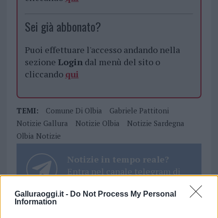
Sei già abbonato?
Puoi effettuare l'accesso andando nella
sezione
Login
dal menù del sito o
cliccando
qui
TEMI:
Comune Di Olbia
Gabriele Pattitoni
Notizie Gallura
Notizie Olbia
Notizie Sardegna
Olbia Notizie
Notizie in tempo reale?
Entra nel canale telegram di
GalluraOggi.it
Galluraoggi.it -
Do Not Process My Personal
Information