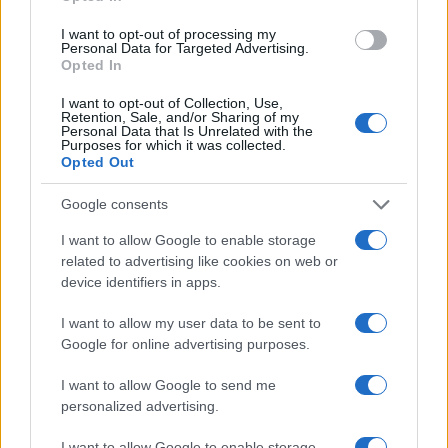
ce
it
te
at
a
Articolo precedente
b
te
re
s
re
I want to opt-out of processing my
Prossimo articolo
Personal Data for Targeted Advertising.
o
r
st
A
Opted In
o
p
I want to opt-out of Collection, Use,
Retention, Sale, and/or Sharing of my
NOTIZIE RECENTI
k
p
Personal Data that Is Unrelated with the
Purposes for which it was collected.
Opted Out
Calangianus, dopo le polemiche il centro
Google consents
accoglienza minori chiude
I want to allow Google to enable storage
related to advertising like cookies on web or
Olbia, divieto di sosta contro spaccio e degrado:
device identifiers in apps.
esplode la protesta
I want to allow my user data to be sent to
Google for online advertising purposes.
Pausa caffè impeccabile: come scegliere la
soluzione ideale per la casa e l’ufficio
I want to allow Google to send me
personalized advertising.
Monte Pino, la fine di un lungo dolore: storia e
I want to allow Google to enable storage