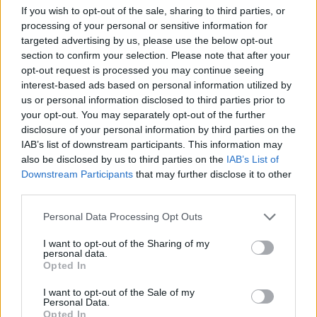
If you wish to opt-out of the sale, sharing to third parties, or
Inviaci le tue segnalazioni,
processing of your personal or sensitive information for
i tuoi video e le tue foto
targeted advertising by us, please use the below opt-out
Su WhatsApp al numero +39
section to confirm your selection. Please note that after your
opt-out request is processed you may continue seeing
345 356 7512
interest-based ads based on personal information utilized by
us or personal information disclosed to third parties prior to
your opt-out. You may separately opt-out of the further
disclosure of your personal information by third parties on the
IAB’s list of downstream participants. This information may
Ricevi le nostre ultime news
also be disclosed by us to third parties on the
IAB’s List of
Downstream Participants
that may further disclose it to other
third parties.
da
Google News
Please note that this website/app uses one or more Google
Personal Data Processing Opt Outs
services and may gather and store information including but
not limited to your visit or usage behaviour. You may click to
I want to opt-out of the Sharing of my
Condividi l'articolo
personal data.
grant or deny consent to Google and its third-party tags to
Opted In
F
T
Pi
W
S
use your data for below specified purposes in below Google
consent section.
I want to opt-out of the Sale of my
a
w
n
h
h
Personal Data.
Opted In