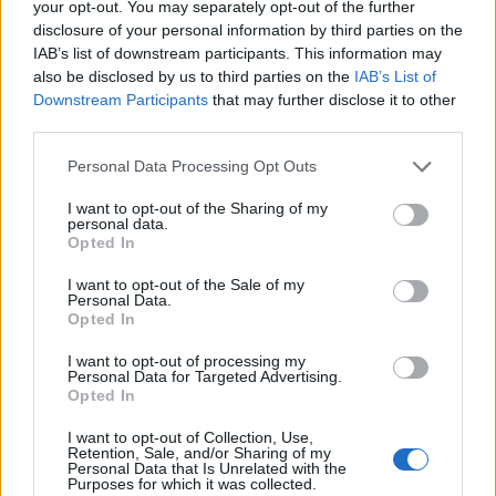
your opt-out. You may separately opt-out of the further
disclosure of your personal information by third parties on the
Calangianus, allarme sul centro accoglienza
IAB’s list of downstream participants. This information may
minori, Albieri: “Episodi gravissimi”
also be disclosed by us to third parties on the
IAB’s List of
Downstream Participants
that may further disclose it to other
third parties.
Gallura, finti clienti svuotano le suite: furto da
Please note that this website/app uses one or more Google
50mila nel resort
Personal Data Processing Opt Outs
services and may gather and store information including but
not limited to your visit or usage behaviour. You may click to
I want to opt-out of the Sharing of my
personal data.
Meteo Olbia 7 agosto, sole e caldo tornano
grant or deny consent to Google and its third-party tags to
Opted In
use your data for below specified purposes in below Google
protagonisti
consent section.
I want to opt-out of the Sale of my
Personal Data.
Opted In
Test tunnel Olbia: rampe chiuse ancora fino a
fine agosto
I want to opt-out of processing my
Personal Data for Targeted Advertising.
Opted In
Aggius conquista la classifica delle mete più
I want to opt-out of Collection, Use,
amate dell’estate 2026
Retention, Sale, and/or Sharing of my
Personal Data that Is Unrelated with the
Purposes for which it was collected.