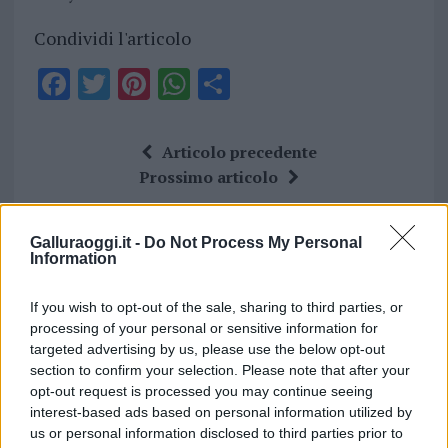
Condividi l'articolo
F
T
Pi
W
S
a
w
n
h
h
ce
it
te
at
a
Articolo precedente
b
te
re
s
re
Prossimo articolo
o
r
st
A
o
p
Galluraoggi.it -
Do Not Process My Personal
NOTIZIE RECENTI
Information
k
p
If you wish to opt-out of the sale, sharing to third parties, or
Incendi, a San Pasquale arriva il Campo Base:
processing of your personal or sensitive information for
l’inaugurazione
targeted advertising by us, please use the below opt-out
section to confirm your selection. Please note that after your
opt-out request is processed you may continue seeing
Andrea Mura conquista Palau: grande
interest-based ads based on personal information utilized by
partecipazione per il suo racconto
us or personal information disclosed to third parties prior to