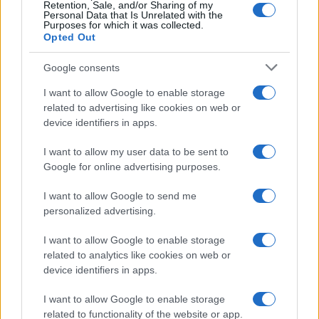
Ricevi le nostre ultime news
Retention, Sale, and/or Sharing of my
Personal Data that Is Unrelated with the
Purposes for which it was collected.
da
Google News
Opted Out
Google consents
Condividi l'articolo
I want to allow Google to enable storage
related to advertising like cookies on web or
F
T
Pi
W
S
device identifiers in apps.
a
w
n
h
h
I want to allow my user data to be sent to
ce
it
te
at
a
Google for online advertising purposes.
Articolo precedente
b
te
re
s
re
Prossimo articolo
I want to allow Google to send me
o
r
st
A
personalized advertising.
o
p
I want to allow Google to enable storage
NOTIZIE RECENTI
k
p
related to analytics like cookies on web or
device identifiers in apps.
Le previsioni meteo per il weekend a Olbia e in
I want to allow Google to enable storage
Gallura
related to functionality of the website or app.