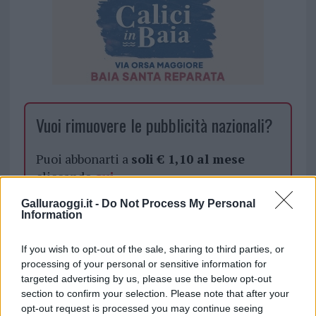
Vuoi rimuovere le pubblicità nazionali?
Puoi abbonarti a
soli € 1,10 al mese
cliccando
qui
Galluraoggi.it -
Do Not Process My Personal
Sei già abbonato?
Information
If you wish to opt-out of the sale, sharing to third parties, or
Puoi effettuare l'accesso andando nella
processing of your personal or sensitive information for
sezione
Login
dal menù del sito o
targeted advertising by us, please use the below opt-out
cliccando
qui
section to confirm your selection. Please note that after your
opt-out request is processed you may continue seeing