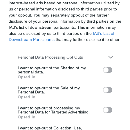
interest-based ads based on personal information utilized by
us or personal information disclosed to third parties prior to
TEMI:
Conad Olbia
Coronavirus Olbia
your opt-out. You may separately opt-out of the further
Ospedale Olbia
disclosure of your personal information by third parties on the
IAB’s list of downstream participants. This information may
Notizie in tempo reale?
also be disclosed by us to third parties on the
IAB’s List of
Entra nel canale telegram di
Downstream Participants
that may further disclose it to other
GalluraOggi.it
third parties.
Please note that this website/app uses one or more Google
Personal Data Processing Opt Outs
services and may gather and store information including but
not limited to your visit or usage behaviour. You may click to
I want to opt-out of the Sharing of my
personal data.
Inviaci le tue segnalazioni,
grant or deny consent to Google and its third-party tags to
Opted In
use your data for below specified purposes in below Google
i tuoi video e le tue foto
consent section.
I want to opt-out of the Sale of my
Su WhatsApp al numero +39
Personal Data.
345 356 7512
Opted In
I want to opt-out of processing my
Personal Data for Targeted Advertising.
Opted In
I want to opt-out of Collection, Use,