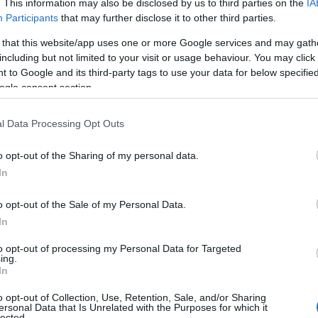
. This information may also be disclosed by us to third parties on the
IA
Conad completamente innovativo e unico nel suo
Participants
that may further disclose it to other third parties.
genere situato all’interno della moderna stazione…
 that this website/app uses one or more Google services and may gath
including but not limited to your visit or usage behaviour. You may click 
 to Google and its third-party tags to use your data for below specifi
OLBIA
12 MAGGIO 2025
ogle consent section.
Dopo i lavori riapre a Olbia il Conad di via
Barcellona
l Data Processing Opt Outs
La riapertura del Conad di Olbia in una nuova veste.
o opt-out of the Sharing of my personal data.
Ha riaperto sabato, dopo un’importante
In
ristrutturazione, il Conad di Via Barcellona a Olbia,
per offrire ai clienti un’esperienza di spesa ancora
o opt-out of the Sale of my Personal Data.
più…
In
to opt-out of processing my Personal Data for Targeted
ing.
In
CRONACA
2 NOVEMBRE 2024
Ricicli le bottiglie e fai la spesa, un nuovo
o opt-out of Collection, Use, Retention, Sale, and/or Sharing
ersonal Data that Is Unrelated with the Purposes for which it
punto raccolta a Olbia
lected.