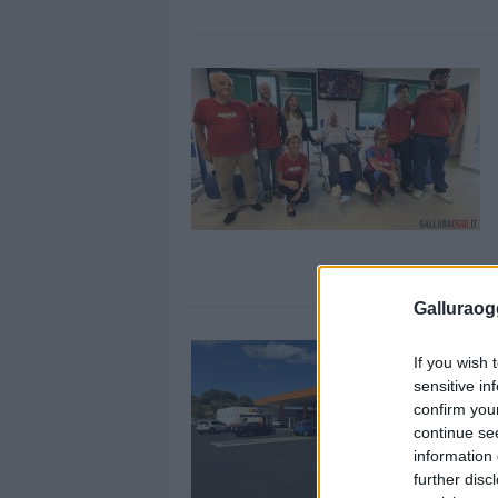
Galluraogg
If you wish 
sensitive in
confirm you
continue se
information 
further disc