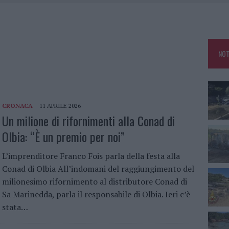
IAMME A LA MADDALENA, INCENDIO A MONTI D’À RENA
KEND A OLBIA E IN GALLURA
 BELLA ANCHE DAL VIVO: UN AMICO VIP SVELA COME FA
NOT
 A FUOCO DUE FURGONI
CRONACA
11 APRILE 2026
Un milione di rifornimenti alla Conad di
Olbia: “È un premio per noi”
L’imprenditore Franco Fois parla della festa alla
Conad di Olbia All’indomani del raggiungimento del
milionesimo rifornimento al distributore Conad di
Sa Marinedda, parla il responsabile di Olbia. Ieri c’è
stata…