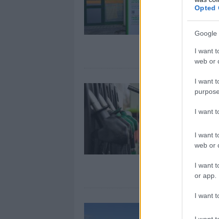
Opted 
Google 
I want t
web or d
I want t
purpose
I want 
I want t
web or d
I want t
or app.
I want t
I want t