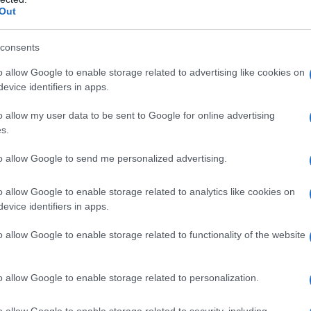
Out
Cresce l’iniziativa sul riciclo delle bottiglie a Olbia
Nuova installazione di un ecocompattatore al
consents
Conad di corso Vittorio Veneto, cresce l’iniziativa
o allow Google to enable storage related to advertising like cookies on
sul riciclo delle bottiglie a Olbia. “Assieme a Conad…
evice identifiers in apps.
o allow my user data to be sent to Google for online advertising
OLBIA
23 GIUGNO 2024
s.
Cala il prezzo del carburante a Olbia, ecco
to allow Google to send me personalized advertising.
dove costa meno
A Olbia cala il prezzo del carburante Per chi è in
o allow Google to enable storage related to analytics like cookies on
evice identifiers in apps.
partenza da Olbia o per i turisti in arrivo è
importante scegliere il rifornitore di carburante col
o allow Google to enable storage related to functionality of the website
presso cui…
o allow Google to enable storage related to personalization.
CRONACA
22 APRILE 2024
o allow Google to enable storage related to security, including