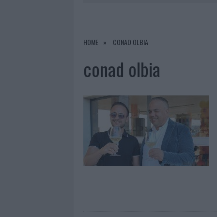
8 AGOSTO 2026
|
RISTORANTE DISTRUTTO DALLE F
7 AGOSTO 2026
|
LE PREVISIONI METEO PER IL WEE
7 AGOSTO 2026
|
MICHELLE HUNZIKER IN GALLURA,
HOME
CONAD OLBIA
8 AGOSTO 2026
|
INCENDIO NELLA NOTTE A OLBIA,
conad olbia