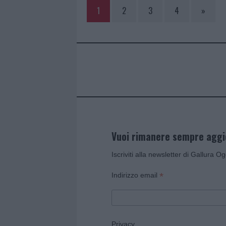
1
2
3
4
»
Vuoi rimanere sempre agg
Iscriviti alla newsletter di Gallura O
*
Indirizzo email
Privacy