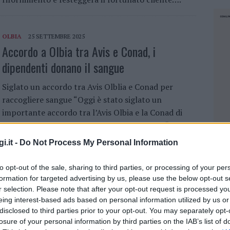
OLBIA
25 SETTEMBRE 2025
Accordo a Olbia tra Avis e Conad, i
dipendenti donano il sangue
Siglato un accordo tra Avis Olblia e Conad per
raccogliere sangue “Oggi è stato siglato un
importante accordo tra l’Avis Olbia e la Conad di
Olbia, gestita dall’imprenditore Franco Fois“….
i.it -
Do Not Process My Personal Information
OLBIA
23 MAGGIO 2025
to opt-out of the sale, sharing to third parties, or processing of your per
Conad inaugura a Olbia il nuovo punto
formation for targeted advertising by us, please use the below opt-out s
vendita aperto 24 ore su 24
r selection. Please note that after your opt-out request is processed y
eing interest-based ads based on personal information utilized by us or
disclosed to third parties prior to your opt-out. You may separately opt-
Il nuovo punto vendita di Conad a Olbia. Il prossimo
losure of your personal information by third parties on the IAB’s list of
sabato 31 maggio apre a Olbia un negozio TuDay
NEC