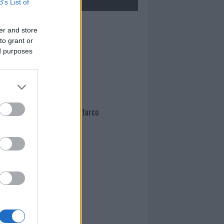
B’s List of
Mario Malu
er and store
to grant or
ed purposes
Paolo Pinna
Martina Agostina Diturco
I nostri cari
I nostri cari