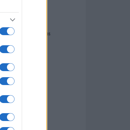
I nostri cari
Giovannimaria Cabras