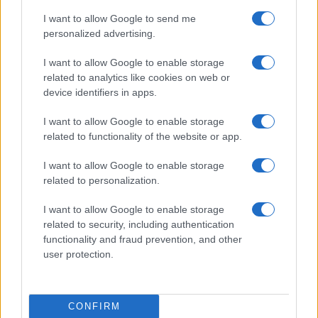
vivo: un amico vip svela come fa
I want to allow Google to send me
personalized advertising.
Calangianus, dopo le polemiche il centro
I want to allow Google to enable storage
accoglienza minori chiude
related to analytics like cookies on web or
device identifiers in apps.
Olbia, divieto di sosta contro spaccio e degrado:
I want to allow Google to enable storage
esplode la protesta
related to functionality of the website or app.
I want to allow Google to enable storage
Pausa caffè impeccabile: come scegliere la
related to personalization.
soluzione ideale per la casa e l’ufficio
I want to allow Google to enable storage
related to security, including authentication
Monte Pino, la fine di un lungo dolore: storia e
functionality and fraud prevention, and other
user protection.
rinascita della strada che segnò la Gallura
Raid nelle campagne di Berchidda, rischio per
CONFIRM