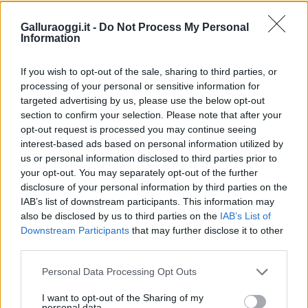
TEMI:
Calcio Porto Rotondo
Porto Rotondo
Galluraoggi.it -
Do Not Process My Personal
Notizie in tempo reale?
Information
Entra nel canale telegram di
GalluraOggi.it
If you wish to opt-out of the sale, sharing to third parties, or
processing of your personal or sensitive information for
targeted advertising by us, please use the below opt-out
section to confirm your selection. Please note that after your
opt-out request is processed you may continue seeing
Inviaci le tue segnalazioni,
interest-based ads based on personal information utilized by
i tuoi video e le tue foto
us or personal information disclosed to third parties prior to
your opt-out. You may separately opt-out of the further
Su WhatsApp al numero +39
disclosure of your personal information by third parties on the
345 356 7512
IAB’s list of downstream participants. This information may
also be disclosed by us to third parties on the
IAB’s List of
Downstream Participants
that may further disclose it to other
third parties.
Please note that this website/app uses one or more Google
Ricevi le nostre ultime news
Personal Data Processing Opt Outs
services and may gather and store information including but
not limited to your visit or usage behaviour. You may click to
I want to opt-out of the Sharing of my
personal data.