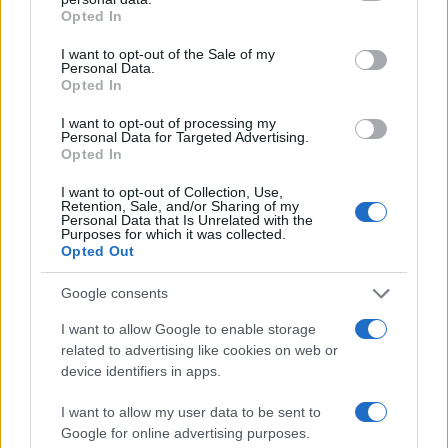
da
Google News
grant or deny consent to Google and its third-party tags to
Opted In
use your data for below specified purposes in below Google
consent section.
I want to opt-out of the Sale of my
Personal Data.
Condividi l'articolo
Opted In
F
T
Pi
W
S
I want to opt-out of processing my
Personal Data for Targeted Advertising.
a
w
n
h
h
Opted In
ce
it
te
at
a
Articolo precedente
I want to opt-out of Collection, Use,
Retention, Sale, and/or Sharing of my
b
te
re
s
re
Prossimo articolo
Personal Data that Is Unrelated with the
Purposes for which it was collected.
o
r
st
A
Opted Out
o
p
Google consents
NOTIZIE RECENTI
k
p
I want to allow Google to enable storage
related to advertising like cookies on web or
Le previsioni meteo per il weekend a Olbia e in
device identifiers in apps.
Gallura
I want to allow my user data to be sent to
Google for online advertising purposes.
Michelle Hunziker in Gallura, bella anche dal