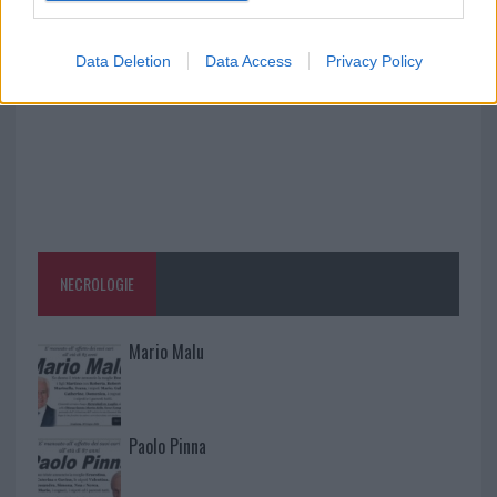
la rete elettrica
Data Deletion
Data Access
Privacy Policy
NECROLOGIE
Mario Malu
Paolo Pinna