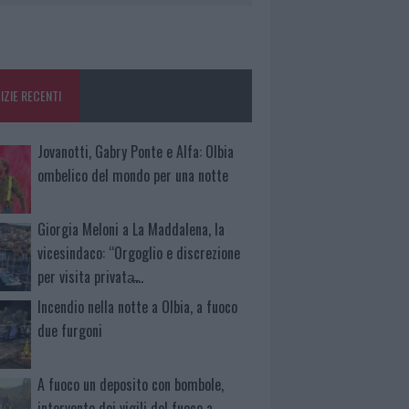
IZIE RECENTI
Jovanotti, Gabry Ponte e Alfa: Olbia
ombelico del mondo per una notte
Giorgia Meloni a La Maddalena, la
vicesindaco: “Orgoglio e discrezione
per visita privata̶…
Incendio nella notte a Olbia, a fuoco
due furgoni
A fuoco un deposito con bombole,
intervento dei vigili del fuoco a