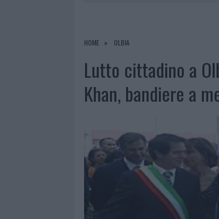
PRIVATA”
8 AGOSTO 2026
|
INCENDIO NELLA NOTTE A OLBIA,
8 AGOSTO 2026
|
A FUOCO UN DEPOSITO CON BOMB
HOME
OLBIA
8 AGOSTO 2026
|
RISTORANTE DISTRUTTO DALLE F
Lutto cittadino a Ol
8 AGOSTO 2026
|
JOVANOTTI, GABRY PONTE E ALF
Khan, bandiere a me