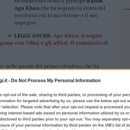
riconoscenza verso il principe
Karim
Aga Khan
che ha segnato la storia del
territorio con la sua visione e il suo
impegno.
LEGGI ANCHE:
Aga Khan, il sogno
game con Olbia e gli affari. Il commiato di
e nelle parole del primo cittadino, che ha
igura del principe: “Ci lascia un uomo dal
 capace di guardare lontano, che con
i.it -
Do Not Process My Personal Information
ribuito a rendere la nostra terra
l turismo. La
dolcezza del suo sguardo
, la
to opt-out of the sale, sharing to third parties, or processing of your per
formation for targeted advertising by us, please use the below opt-out s
suo amore per Olbia resteranno per sempre
r selection. Please note that after your opt-out request is processed y
n ha mai smesso di dimostrare affetto per la
eing interest-based ads based on personal information utilized by us or
 e per il nostro cielo”.
disclosed to third parties prior to your opt-out. You may separately opt-
losure of your personal information by third parties on the IAB’s list of
NEC
ricco Karim Aga Khan e a chi va l’eredità