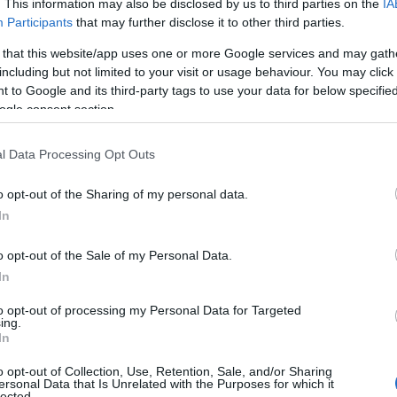
. This information may also be disclosed by us to third parties on the
IA
Participants
that may further disclose it to other third parties.
 that this website/app uses one or more Google services and may gath
 era stato
suggellato ufficialmente il 5
including but not limited to your visit or usage behaviour. You may click 
azione comunale gli aveva conferito la
 to Google and its third-party tags to use your data for below specifi
ogle consent section.
do il contributo determinante che aveva dato
ella regione. Di fronte a questa perdita, la
l Data Processing Opt Outs
one attorno alla
famiglia Aga Khan
,
 uomo che ha lasciato un’impronta indelebile
o opt-out of the Sharing of my personal data.
o con rispetto e dolore – conclude Nizzi – con la
In
a e custodire i suoi preziosi insegnamenti”.
o opt-out of the Sale of my Personal Data.
In
to opt-out of processing my Personal Data for Targeted
azionali?
ing.
In
 mese
cliccando
qui
o opt-out of Collection, Use, Retention, Sale, and/or Sharing
ersonal Data that Is Unrelated with the Purposes for which it
lected.