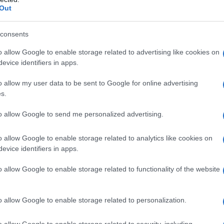
Out
consents
do nella sezione
Login
dal menù del sito o
o allow Google to enable storage related to advertising like cookies on
evice identifiers in apps.
o allow my user data to be sent to Google for online advertising
eralda
Aga Khan Morto
Aga Khan Olbia
s.
ettimo Nizzi
to allow Google to send me personalized advertising.
eale?
gram di GalluraOggi.it
o allow Google to enable storage related to analytics like cookies on
evice identifiers in apps.
o allow Google to enable storage related to functionality of the website
lazioni, i tuoi video e le tue foto
ro +39 345 356 7512
o allow Google to enable storage related to personalization.
o allow Google to enable storage related to security, including