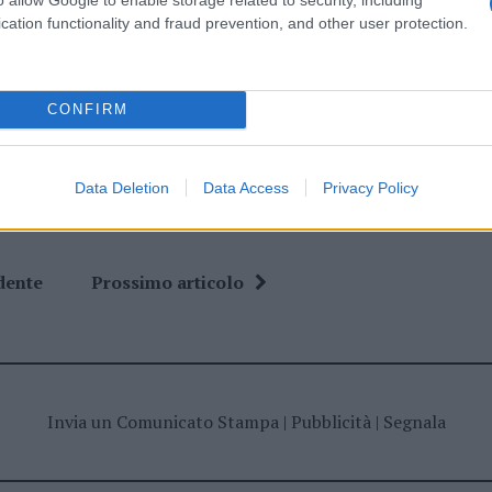
cation functionality and fraud prevention, and other user protection.
ime news da
Google News
CONFIRM
Data Deletion
Data Access
Privacy Policy
dente
Prossimo articolo
Invia un Comunicato Stampa
|
Pubblicità
|
Segnala