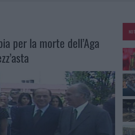
 A FUOCO DUE FURGONI
OLE, INTERVENTO DEI VIGILI DEL FUOCO A RUDALZA
NOT
IAMME A LA MADDALENA, INCENDIO A MONTI D’À RENA
bia per la morte dell’Aga
A: OLBIA OMBELICO DEL MONDO PER UNA NOTTE
zz’asta