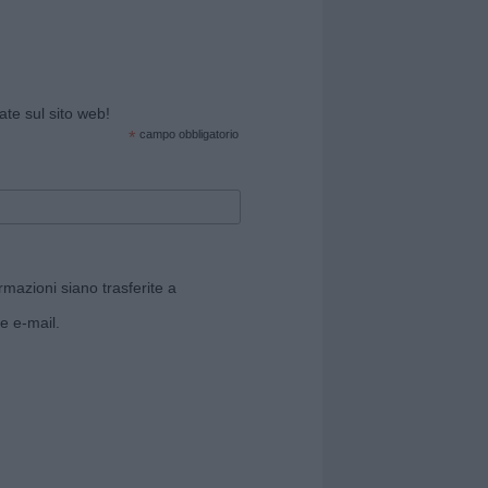
cate sul sito web!
*
campo obbligatorio
rmazioni siano trasferite a
e e-mail.