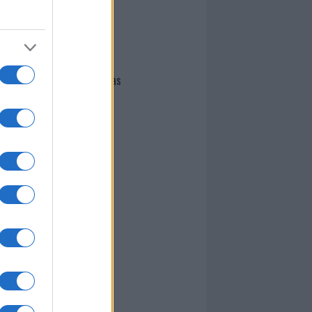
I nostri cari
Giovannimaria Cabras