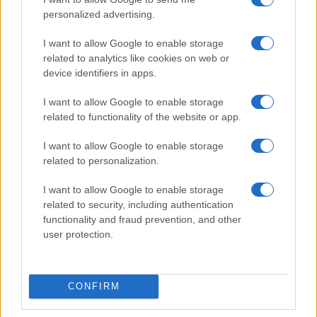
personalized advertising.
Condividi l'articolo
F
T
Pi
W
S
I want to allow Google to enable storage
related to analytics like cookies on web or
a
w
n
h
h
device identifiers in apps.
ce
it
te
at
a
Articolo precedente
I want to allow Google to enable storage
b
te
re
s
re
Prossimo articolo
related to functionality of the website or app.
o
r
st
A
I want to allow Google to enable storage
o
p
related to personalization.
NOTIZIE RECENTI
k
p
I want to allow Google to enable storage
related to security, including authentication
Le previsioni meteo per il weekend a Olbia e in
functionality and fraud prevention, and other
Gallura
user protection.
Michelle Hunziker in Gallura, bella anche dal
CONFIRM
vivo: un amico vip svela come fa