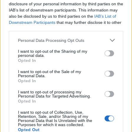
Calangianus, allarme sul centro accoglienza
disclosure of your personal information by third parties on the
IAB’s list of downstream participants. This information may
minori, Albieri: “Episodi gravissimi”
also be disclosed by us to third parties on the
IAB’s List of
Downstream Participants
that may further disclose it to other
Gallura, finti clienti svuotano le suite: furto da
third parties.
50mila nel resort
Please note that this website/app uses one or more Google
Personal Data Processing Opt Outs
services and may gather and store information including but
not limited to your visit or usage behaviour. You may click to
I want to opt-out of the Sharing of my
Meteo Olbia 7 agosto, sole e caldo tornano
personal data.
grant or deny consent to Google and its third-party tags to
Opted In
protagonisti
use your data for below specified purposes in below Google
consent section.
I want to opt-out of the Sale of my
Personal Data.
Test tunnel Olbia: rampe chiuse ancora fino a
Opted In
fine agosto
I want to opt-out of processing my
Personal Data for Targeted Advertising.
Opted In
Aggius conquista la classifica delle mete più
amate dell’estate 2026
I want to opt-out of Collection, Use,
Retention, Sale, and/or Sharing of my
Personal Data that Is Unrelated with the
Purposes for which it was collected.
Opted Out