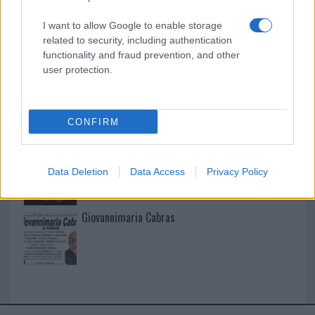
I want to allow Google to enable storage
I nostri cari
related to security, including authentication
functionality and fraud prevention, and other
user protection.
I nostri cari
CONFIRM
I nostri cari
Data Deletion
Data Access
Privacy Policy
Giovannimaria Cabras