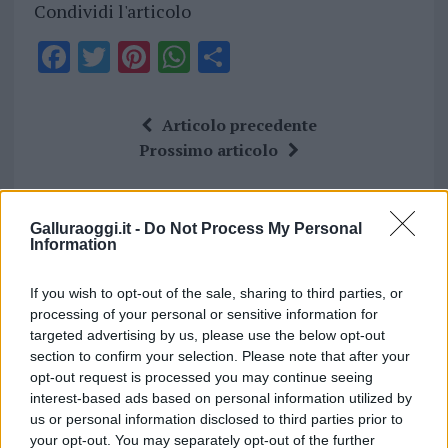
Condividi l'articolo
F
T
Pi
W
S
a
w
n
h
h
ce
it
te
at
a
Articolo precedente
b
te
re
s
re
Prossimo articolo
o
r
st
A
o
p
Galluraoggi.it -
Do Not Process My Personal
NOTIZIE RECENTI
k
p
Information
Incendi, a San Pasquale arriva il Campo Base:
If you wish to opt-out of the sale, sharing to third parties, or
processing of your personal or sensitive information for
l’inaugurazione
targeted advertising by us, please use the below opt-out
section to confirm your selection. Please note that after your
Andrea Mura conquista Palau: grande
opt-out request is processed you may continue seeing
interest-based ads based on personal information utilized by
partecipazione per il suo racconto
us or personal information disclosed to third parties prior to
your opt-out. You may separately opt-out of the further