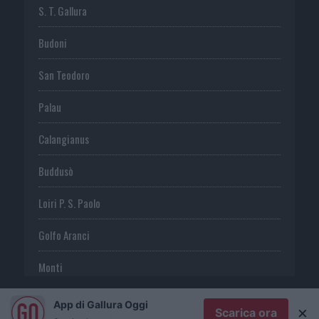
S. T. Gallura
Budoni
San Teodoro
Palau
Calangianus
Buddusò
Loiri P. S. Paolo
Golfo Aranci
Monti
Telti
App di Gallura Oggi
×
Scarica ora