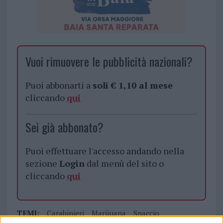
Vuoi rimuovere le pubblicità nazionali?
Puoi abbonarti a
soli € 1,10 al mese
cliccando
qui
Sei già abbonato?
Puoi effettuare l'accesso andando nella
sezione
Login
dal menù del sito o
cliccando
qui
TEMI:
Carabinieri
Marijuana
Spaccio