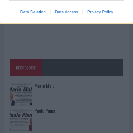
Data Deletion
Data Access
Privacy Policy
NECROLOGIE
Mario Malu
Paolo Pinna