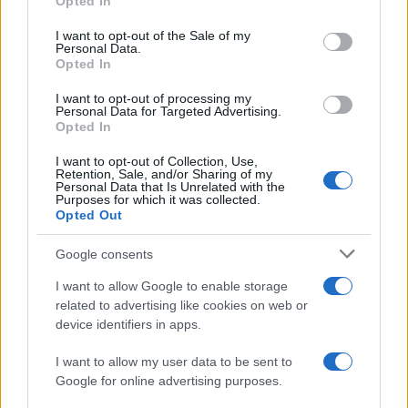
Opted In
use your data for below specified purposes in below Google
consent section.
I want to opt-out of the Sale of my
Condividi l'articolo
Personal Data.
Opted In
F
T
Pi
W
S
I want to opt-out of processing my
a
w
n
h
h
Personal Data for Targeted Advertising.
Opted In
ce
it
te
at
a
Articolo precedente
I want to opt-out of Collection, Use,
b
te
re
s
re
Prossimo articolo
Retention, Sale, and/or Sharing of my
Personal Data that Is Unrelated with the
o
r
st
A
Purposes for which it was collected.
Opted Out
o
p
NOTIZIE RECENTI
k
p
Google consents
I want to allow Google to enable storage
Incidente sulla strada provinciale ad Arzachena,
related to advertising like cookies on web or
un ferito
device identifiers in apps.
I want to allow my user data to be sent to
Sangue, musica e solidarietà con Avis Olbia al
Google for online advertising purposes.
Delta Center