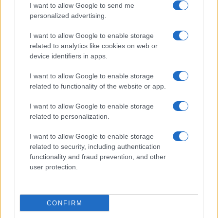
I want to allow Google to send me
personalized advertising.
Meteo Olbia 9 agosto, temperature in calo
I want to allow Google to enable storage
related to analytics like cookies on web or
device identifiers in apps.
Salmo finisce in ospedale a Catania, ma il tour
I want to allow Google to enable storage
va avanti: “Sicilia, ci sono”
related to functionality of the website or app.
I want to allow Google to enable storage
Jovanotti, Gabry Ponte e Alfa: Olbia ombelico del
related to personalization.
mondo per una notte
I want to allow Google to enable storage
related to security, including authentication
Giorgia Meloni a La Maddalena, la vicesindaco:
functionality and fraud prevention, and other
“Orgoglio e discrezione per visita privata̶…
user protection.
Incendio nella notte a Olbia, a fuoco due furgoni
CONFIRM