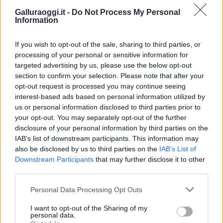
Galluraoggi.it -
Do Not Process My Personal
Notizie in tempo reale?
Information
Entra nel canale telegram di
GalluraOggi.it
If you wish to opt-out of the sale, sharing to third parties, or
processing of your personal or sensitive information for
targeted advertising by us, please use the below opt-out
section to confirm your selection. Please note that after your
opt-out request is processed you may continue seeing
Inviaci le tue segnalazioni,
interest-based ads based on personal information utilized by
i tuoi video e le tue foto
us or personal information disclosed to third parties prior to
Su WhatsApp al numero +39
your opt-out. You may separately opt-out of the further
345 356 7512
disclosure of your personal information by third parties on the
IAB’s list of downstream participants. This information may
also be disclosed by us to third parties on the
IAB’s List of
Downstream Participants
that may further disclose it to other
third parties.
Ricevi le nostre ultime news
Please note that this website/app uses one or more Google
Personal Data Processing Opt Outs
services and may gather and store information including but
not limited to your visit or usage behaviour. You may click to
I want to opt-out of the Sharing of my
da
Google News
personal data.
grant or deny consent to Google and its third-party tags to