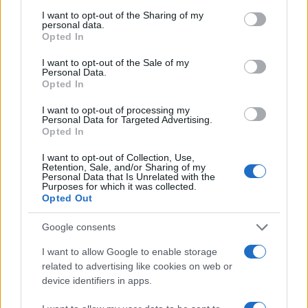
services and may gather and store information including but
not limited to your visit or usage behaviour. You may click to
I want to opt-out of the Sharing of my
Paolo Pinna
personal data.
grant or deny consent to Google and its third-party tags to
Opted In
use your data for below specified purposes in below Google
consent section.
I want to opt-out of the Sale of my
Personal Data.
Martina Agostina Diturco
Opted In
I want to opt-out of processing my
Personal Data for Targeted Advertising.
Opted In
I nostri cari
I want to opt-out of Collection, Use,
Retention, Sale, and/or Sharing of my
Personal Data that Is Unrelated with the
Purposes for which it was collected.
I nostri cari
Opted Out
Google consents
I nostri cari
I want to allow Google to enable storage
related to advertising like cookies on web or
device identifiers in apps.