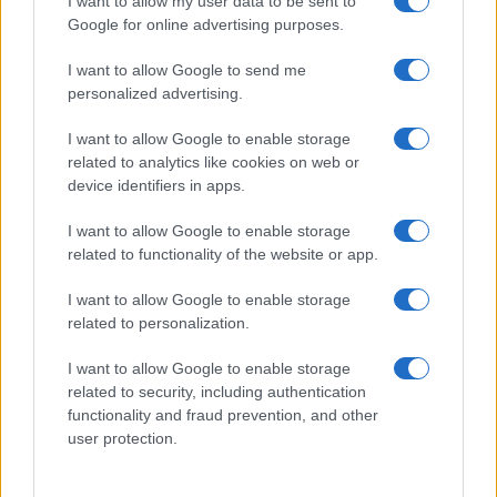
Giovannimaria Cabras
I want to allow my user data to be sent to
Google for online advertising purposes.
I want to allow Google to send me
personalized advertising.
I want to allow Google to enable storage
related to analytics like cookies on web or
device identifiers in apps.
Invia un Comunicato Stampa
|
Pubblicità
|
Segnala
I want to allow Google to enable storage
related to functionality of the website or app.
I want to allow Google to enable storage
related to personalization.
Vuoi rimanere sempre aggiornato?
I want to allow Google to enable storage
Iscriviti alla newsletter di Gallura Oggi e ricevi le nostre
related to security, including authentication
email periodiche contenenti le ultime notizie pubblicate
functionality and fraud prevention, and other
sul sito web!
user protection.
*
campo obbligatorio
*
Indirizzo email