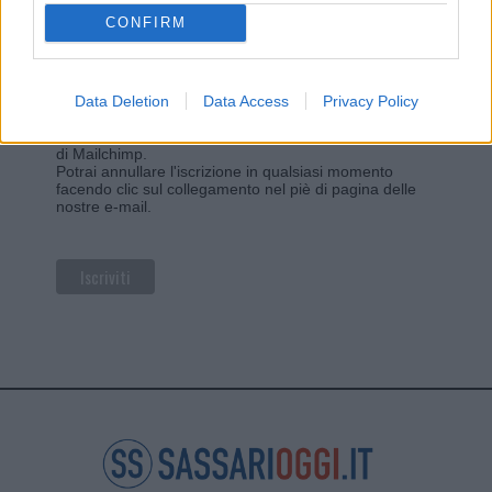
CONFIRM
Privacy
Utilizziamo Mailchimp come piattaforma di
Data Deletion
Data Access
Privacy Policy
marketing. Iscrivendoti alla newsletter accetti che le
tue informazioni siano trasferite a Mailchimp per
l'elaborazione.
Leggi qui l'informativa sulla privacy
di Mailchimp
.
Potrai annullare l'iscrizione in qualsiasi momento
facendo clic sul collegamento nel piè di pagina delle
nostre e-mail.