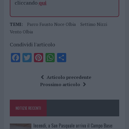
cliccando
qui
TEMI:
Parco Fausto Noce Olbia
Settimo Nizzi
Vento Olbia
Condividi l'articolo
F
T
Pi
W
S
a
w
n
h
h
ce
it
te
at
a
Articolo precedente
b
te
re
s
re
Prossimo articolo
o
r
st
A
o
p
NOTIZIE RECENTI
k
p
Incendi, a San Pasquale arriva il Campo Base: