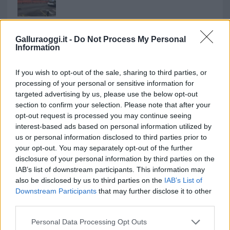
Aggius conquista la classifica delle mete più
amate dell’estate 2026
Galluraoggi.it -
Do Not Process My Personal
Information
If you wish to opt-out of the sale, sharing to third parties, or
processing of your personal or sensitive information for
targeted advertising by us, please use the below opt-out
section to confirm your selection. Please note that after your
opt-out request is processed you may continue seeing
interest-based ads based on personal information utilized by
us or personal information disclosed to third parties prior to
your opt-out. You may separately opt-out of the further
disclosure of your personal information by third parties on the
NECROLOGIE
IAB’s list of downstream participants. This information may
also be disclosed by us to third parties on the
IAB’s List of
Downstream Participants
that may further disclose it to other
Mario Malu
third parties.
Please note that this website/app uses one or more Google
Personal Data Processing Opt Outs