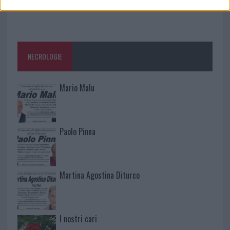
NECROLOGIE
Mario Malu
Paolo Pinna
Martina Agostina Diturco
I nostri cari