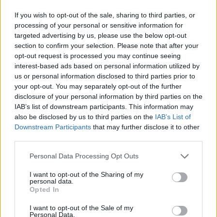
If you wish to opt-out of the sale, sharing to third parties, or
processing of your personal or sensitive information for
Inviaci le tue segnalazioni,
targeted advertising by us, please use the below opt-out
i tuoi video e le tue foto
section to confirm your selection. Please note that after your
Su WhatsApp al numero +39
opt-out request is processed you may continue seeing
345 356 7512
interest-based ads based on personal information utilized by
us or personal information disclosed to third parties prior to
your opt-out. You may separately opt-out of the further
disclosure of your personal information by third parties on the
IAB’s list of downstream participants. This information may
also be disclosed by us to third parties on the
IAB’s List of
Ricevi le nostre ultime news
Downstream Participants
that may further disclose it to other
third parties.
da
Google News
Please note that this website/app uses one or more Google
Personal Data Processing Opt Outs
services and may gather and store information including but
not limited to your visit or usage behaviour. You may click to
I want to opt-out of the Sharing of my
personal data.
Condividi l'articolo
grant or deny consent to Google and its third-party tags to
Opted In
use your data for below specified purposes in below Google
F
T
Pi
W
S
consent section.
I want to opt-out of the Sale of my
Personal Data.