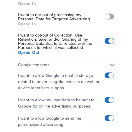
a
w
n
h
h
Opted In
ce
it
te
at
a
Articolo precedente
I want to opt-out of processing my
b
te
re
s
re
Personal Data for Targeted Advertising.
Prossimo articolo
Opted In
o
r
st
A
I want to opt-out of Collection, Use,
o
p
Retention, Sale, and/or Sharing of my
Personal Data that Is Unrelated with the
NOTIZIE RECENTI
k
p
Purposes for which it was collected.
Opted Out
Sangue, musica e solidarietà con Avis Olbia al
Google consents
Delta Center
I want to allow Google to enable storage
related to advertising like cookies on web or
Meteo Olbia 9 agosto, temperature in calo
device identifiers in apps.
I want to allow my user data to be sent to
Google for online advertising purposes.
Salmo finisce in ospedale a Catania, ma il tour
I want to allow Google to send me
va avanti: “Sicilia, ci sono”
personalized advertising.