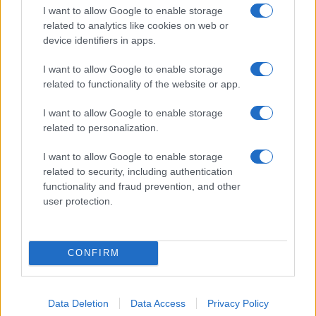
I want to allow Google to enable storage
Jovanotti, Gabry Ponte e Alfa: Olbia ombelico del
related to analytics like cookies on web or
mondo per una notte
device identifiers in apps.
I want to allow Google to enable storage
Giorgia Meloni a La Maddalena, la vicesindaco:
related to functionality of the website or app.
“Orgoglio e discrezione per visita privata̶…
I want to allow Google to enable storage
related to personalization.
Incendio nella notte a Olbia, a fuoco due furgoni
I want to allow Google to enable storage
related to security, including authentication
functionality and fraud prevention, and other
A fuoco un deposito con bombole, intervento dei
user protection.
vigili del fuoco a Rudalza
CONFIRM
Data Deletion
Data Access
Privacy Policy