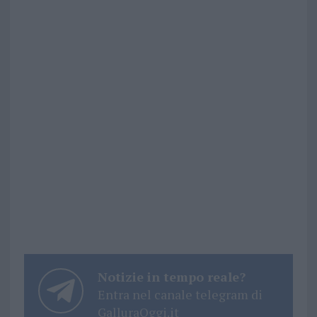
Notizie in tempo reale?
Entra nel canale telegram di
GalluraOggi.it