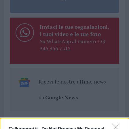
Inviaci le tue segnalazioni,
i tuoi video e le tue foto
Su WhatsApp al numero +39
345 356 7512
Ricevi le nostre ultime news
da
Google News
Condividi l'articolo
Galluraoggi.it -
Do Not Process My Personal