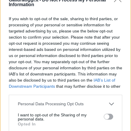
F
T
Pi
W
S
Information
a
w
n
h
h
ce
it
te
at
a
If you wish to opt-out of the sale, sharing to third parties, or
Articolo precedente
processing of your personal or sensitive information for
b
te
re
s
re
Prossimo articolo
targeted advertising by us, please use the below opt-out
section to confirm your selection. Please note that after your
o
r
st
A
opt-out request is processed you may continue seeing
o
p
interest-based ads based on personal information utilized by
NOTIZIE RECENTI
us or personal information disclosed to third parties prior to
k
p
your opt-out. You may separately opt-out of the further
disclosure of your personal information by third parties on the
Migliori agenzie per l’Attestazione SOA in Italia:
IAB’s list of downstream participants. This information may
lista delle 4 realtà più efficienti nella g…
also be disclosed by us to third parties on the
IAB’s List of
Downstream Participants
that may further disclose it to other
third parties.
“Sul filo del discorso”: sold out ad Olbia per il
Please note that this website/app uses one or more Google
reading su Atzeni
Personal Data Processing Opt Outs
services and may gather and store information including but
not limited to your visit or usage behaviour. You may click to
I want to opt-out of the Sharing of my
personal data.
La Maddalena, festa per i 30 anni del Diving
grant or deny consent to Google and its third-party tags to
Opted In
use your data for below specified purposes in below Google
center di Tegge