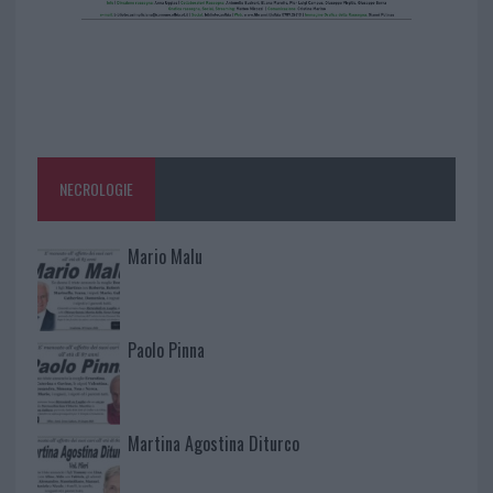
NECROLOGIE
Mario Malu
Paolo Pinna
Martina Agostina Diturco