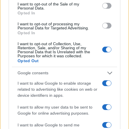
consent section.
I want to opt-out of the Sale of my
Personal Data.
Opted In
Esce di strada con l’auto ad Arzachena: ferito il
conducente
I want to opt-out of processing my
Personal Data for Targeted Advertising.
Opted In
Turiste si perdono a Tavolara: salvate dai vigili
I want to opt-out of Collection, Use,
del fuoco
Retention, Sale, and/or Sharing of my
Personal Data that Is Unrelated with the
Purposes for which it was collected.
Opted Out
Meteo Olbia 6 agosto, migliora il tempo in
Gallura
Google consents
I want to allow Google to enable storage
Incidente Olbia, poliziotto in vacanza salva 6
related to advertising like cookies on web or
device identifiers in apps.
persone: due bimbi tra i feriti
I want to allow my user data to be sent to
Google for online advertising purposes.
I want to allow Google to send me