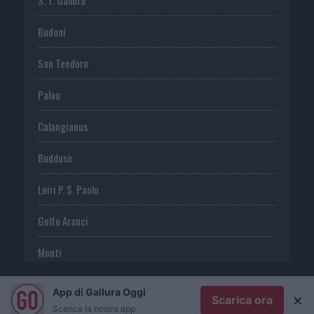
Budoni
San Teodoro
Palau
Calangianus
Buddusò
Loiri P. S. Paolo
Golfo Aranci
Monti
Telti
App di Gallura Oggi
×
Scarica ora
Scarica la nostra app