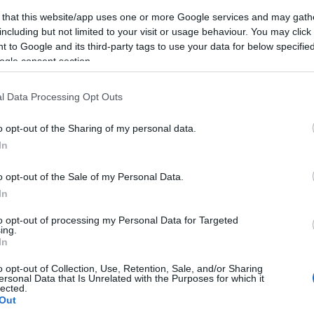
nalato all’Ufficio dei Monopoli di Stato di
 that this website/app uses one or more Google services and may gath
including but not limited to your visit or usage behaviour. You may click 
 to Google and its third-party tags to use your data for below specifi
ogle consent section.
l Data Processing Opt Outs
azionali?
o opt-out of the Sharing of my personal data.
 mese
cliccando
qui
In
o opt-out of the Sale of my Personal Data.
In
do nella sezione
Login
dal menù del sito o
to opt-out of processing my Personal Data for Targeted
ing.
In
o opt-out of Collection, Use, Retention, Sale, and/or Sharing
ersonal Data that Is Unrelated with the Purposes for which it
lected.
Out