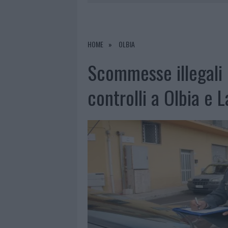
9 AGOSTO 2026
|
INCIDENTE SULLA PROVINCIALE 1
9 AGOSTO 2026
|
INCIDENTE SULLA STRADA PROVI
8 AGOSTO 2026
|
SANGUE, MUSICA E SOLIDARIETÀ 
HOME
OLBIA
9 AGOSTO 2026
|
CONTROLLI RAFFORZATI IN COST
Scommesse illegali p
controlli a Olbia e