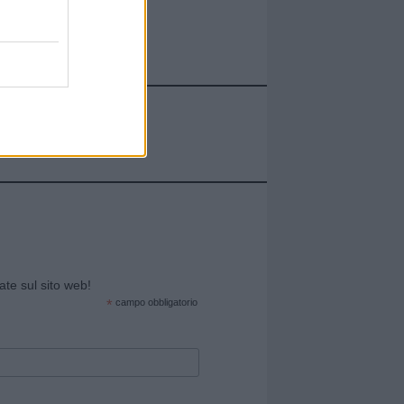
cate sul sito web!
*
campo obbligatorio