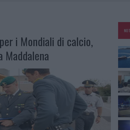
25, PAURA TRA OLBIA E ARZACHENA
NCIALE AD ARZACHENA, UN FERITO
CON AVIS OLBIA AL DELTA CENTER
NOT
A SMERALDA, 20 ARRESTI E 135 DENUNCE
er i Mondiali di calcio,
 La Maddalena