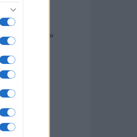
I nostri cari
Giovannimaria Cabras