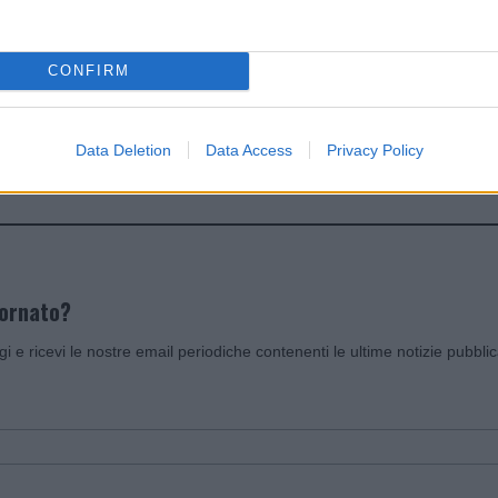
dente
Prossimo articolo
CONFIRM
Data Deletion
Data Access
Privacy Policy
Invia un Comunicato Stampa
|
Pubblicità
|
Segnala
iornato?
ggi e ricevi le nostre email periodiche contenenti le ultime notizie pubbli