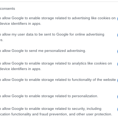
lazioni, i tuoi video e le tue foto
consents
ro +39 345 356 7512
o allow Google to enable storage related to advertising like cookies on
evice identifiers in apps.
o allow my user data to be sent to Google for online advertising
eale?
s.
gram di GalluraOggi.it
to allow Google to send me personalized advertising.
o allow Google to enable storage related to analytics like cookies on
evice identifiers in apps.
ime news da
Google News
o allow Google to enable storage related to functionality of the website
o allow Google to enable storage related to personalization.
o allow Google to enable storage related to security, including
cation functionality and fraud prevention, and other user protection.