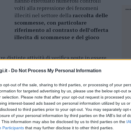
hanno effettuato numerosi controlli
volti alla repressione dei fenomeni
illeciti nel settore della
raccolta delle
scommesse, con particolare
riferimento al contrasto dell’offerta
illecita di scommesse e del gioco
re distinte attività di verifica poste in essere
tra Olbia e La Maddalena
. In particolare,
i.it -
Do Not Process My Personal Information
ontrollo gli operanti, coadiuvati dai militari
, hanno riscontrato, all’interno di un centro di
to opt-out of the sale, sharing to third parties, or processing of your per
e con sede nell’isola de
La Maddalena, la
formation for targeted advertising by us, please use the below opt-out s
ormatica che consentiva di effettuare
r selection. Please note that after your opt-out request is processed y
azione prevista e punita dal cosiddetto
eing interest-based ads based on personal information utilized by us or
disclosed to third parties prior to your opt-out. You may separately opt-
losure of your personal information by third parties on the IAB’s list of
eniva posta sotto sequestro amministrativo e
. This information may also be disclosed by us to third parties on the
IA
Participants
that may further disclose it to other third parties.
NEC
i, nel massimo, a 20mila euro.
Infine, il