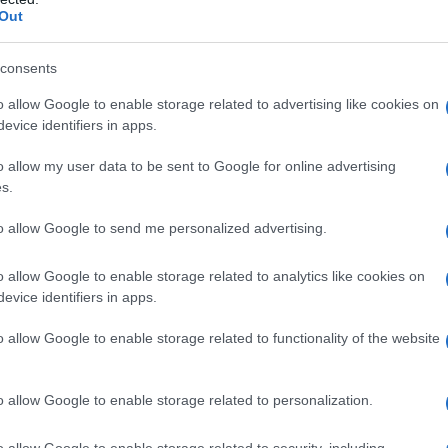
Out
consents
o allow Google to enable storage related to advertising like cookies on
evice identifiers in apps.
o allow my user data to be sent to Google for online advertising
s.
azionali?
to allow Google to send me personalized advertising.
 mese
cliccando
qui
o allow Google to enable storage related to analytics like cookies on
evice identifiers in apps.
o allow Google to enable storage related to functionality of the website
do nella sezione
Login
dal menù del sito o
o allow Google to enable storage related to personalization.
o allow Google to enable storage related to security, including