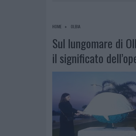
7 AGOSTO 2026
|
MICHELLE HUNZIKER IN GALLURA,
7 AGOSTO 2026
|
CALANGIANUS, DOPO LE POLEMIC
7 AGOSTO 2026
|
OLBIA, DIVIETO DI SOSTA CONT
HOME
OLBIA
8 AGOSTO 2026
|
RISTORANTE DISTRUTTO DALLE F
Sul lungomare di Ol
il significato dell’