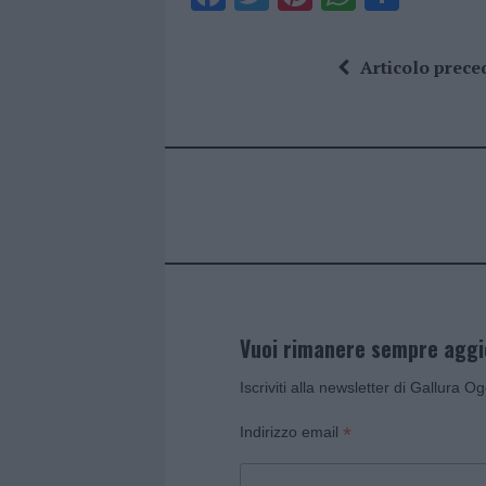
a
w
n
h
h
ce
it
te
at
a
Articolo prece
b
te
re
s
re
o
r
st
A
o
p
k
p
Vuoi rimanere sempre agg
Iscriviti alla newsletter di Gallura O
*
Indirizzo email