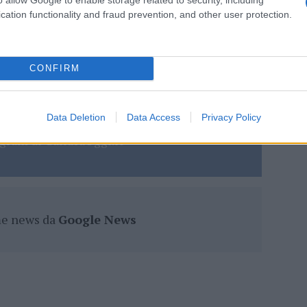
ia
Ocean Olbia
cation functionality and fraud prevention, and other user protection.
lazioni, i tuoi video e le tue foto
ro +39 345 356 7512
CONFIRM
Data Deletion
Data Access
Privacy Policy
eale?
gram di GalluraOggi.it
ime news da
Google News