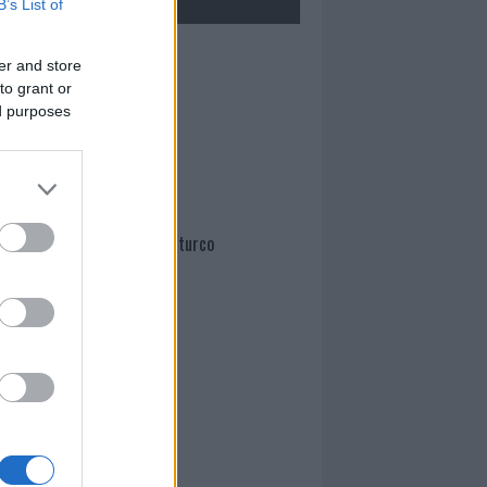
B’s List of
Mario Malu
er and store
to grant or
ed purposes
Paolo Pinna
Martina Agostina Diturco
I nostri cari
I nostri cari