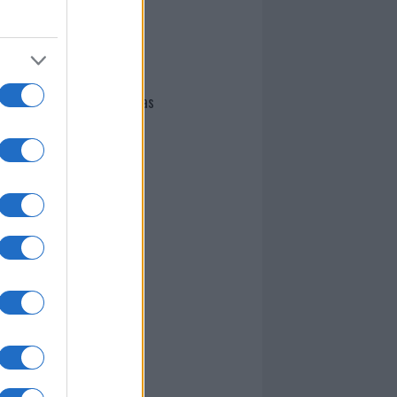
I nostri cari
Giovannimaria Cabras