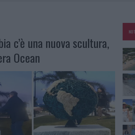
 BELLA ANCHE DAL VIVO: UN AMICO VIP SVELA COME FA
HE IL CENTRO ACCOGLIENZA MINORI CHIUDE
RO SPACCIO E DEGRADO: ESPLODE LA PROTESTA
NOT
IAMME A LA MADDALENA, INCENDIO A MONTI D’À RENA
bia c’è una nuova scultura,
opera Ocean