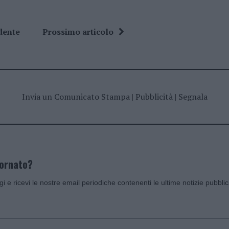
dente
Prossimo articolo
Invia un Comunicato Stampa
|
Pubblicità
|
Segnala
iornato?
ggi e ricevi le nostre email periodiche contenenti le ultime notizie pubbli