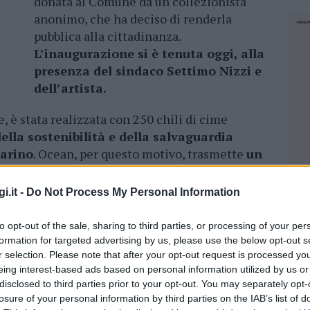
donata al Comune da un collezionista
anonimo, che ha deciso di renderla
pubblica alla cittadinanza.
L’inaugurazione si è tenuta oggi, alla
presenza del sindaco Settimo Nizzi e
dell’artista.
e, è stata realizzata con 250 chili di cime
ella sostenibilità e della salvaguardia
marino
. Ocean, per questo motivo, trasmette
un
i.it -
Do Not Process My Personal Information
l’attualità e il momento presente – dichiara
elle anticipazioni e noi non possiamo non
to opt-out of the sale, sharing to third parties, or processing of your per
a che riguarda tutti, quello della sostenibilità.
formation for targeted advertising by us, please use the below opt-out s
l nostro pianeta ci dà l’ossigeno e ci permette
r selection. Please note that after your opt-out request is processed y
ibiamo e ci dona dei pianeti meravigliosi che ci
eing interest-based ads based on personal information utilized by us or
disclosed to third parties prior to your opt-out. You may separately opt-
obbiamo tutti abbracciare il nostro pianeta in
losure of your personal information by third parties on the IAB’s list of
NEC
resentano tutti i legami che noi abbiamo