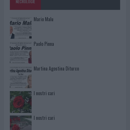
NECROLOGIE
Mario Malu
Paolo Pinna
Martina Agostina Diturco
I nostri cari
I nostri cari