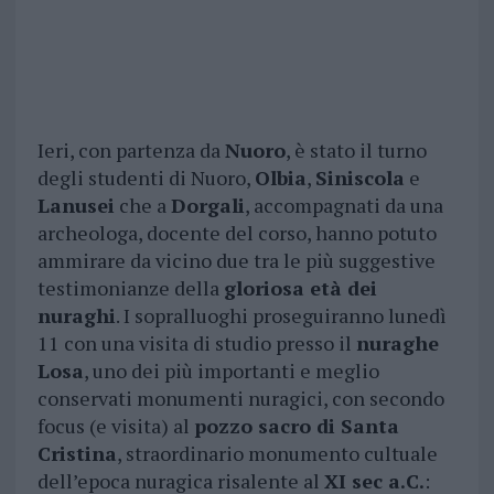
Ieri, con partenza da
Nuoro
, è stato il turno
degli studenti di Nuoro,
Olbia
,
Siniscola
e
Lanusei
che a
Dorgali
, accompagnati da una
archeologa, docente del corso, hanno potuto
ammirare da vicino due tra le più suggestive
testimonianze della
gloriosa età dei
nuraghi
. I sopralluoghi proseguiranno lunedì
11 con una visita di studio presso il
nuraghe
Losa
, uno dei più importanti e meglio
conservati monumenti nuragici, con secondo
focus (e visita) al
pozzo sacro di Santa
Cristina
, straordinario monumento cultuale
dell’epoca nuragica risalente al
XI sec a.C.
: