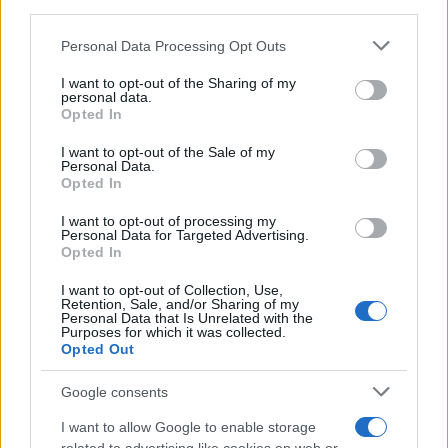
third parties.
Please note that this website/app uses one or more Google
Personal Data Processing Opt Outs
services and may gather and store information including but
not limited to your visit or usage behaviour. You may click to
I want to opt-out of the Sharing of my
personal data.
grant or deny consent to Google and its third-party tags to
Opted In
use your data for below specified purposes in below Google
consent section.
I want to opt-out of the Sale of my
Personal Data.
Opted In
I want to opt-out of processing my
Personal Data for Targeted Advertising.
Opted In
I want to opt-out of Collection, Use,
Retention, Sale, and/or Sharing of my
Vuoi rimuovere le pubblicità nazionali?
Personal Data that Is Unrelated with the
Purposes for which it was collected.
Opted Out
Puoi abbonarti a
soli € 1,10 al mese
Google consents
cliccando
qui
I want to allow Google to enable storage