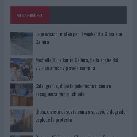
o
r
st
A
o
p
NOTIZIE RECENTI
k
p
Le previsioni meteo per il weekend a Olbia e in
Gallura
Michelle Hunziker in Gallura, bella anche dal
vivo: un amico vip svela come fa
Calangianus, dopo le polemiche il centro
accoglienza minori chiude
Olbia, divieto di sosta contro spaccio e degrado:
esplode la protesta