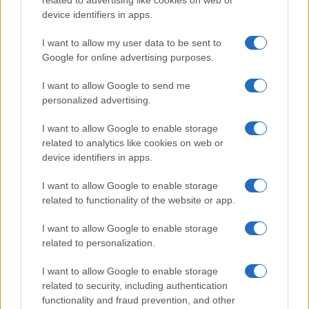
Sei già abbonato?
related to advertising like cookies on web or
device identifiers in apps.
Puoi effettuare l'accesso andando nella
I want to allow my user data to be sent to
sezione
Login
dal menù del sito o
Google for online advertising purposes.
cliccando
qui
I want to allow Google to send me
personalized advertising.
TEMI:
Notizie Olbia
Pierpaolo Vargiu
I want to allow Google to enable storage
Scuole Nuoro
Scuole Olbia
Studenti Olbia
related to analytics like cookies on web or
device identifiers in apps.
Inviaci le tue segnalazioni,
I want to allow Google to enable storage
i tuoi video e le tue foto
related to functionality of the website or app.
Su WhatsApp al numero +39
345 356 7512
I want to allow Google to enable storage
related to personalization.
I want to allow Google to enable storage
related to security, including authentication
Notizie in tempo reale?
functionality and fraud prevention, and other