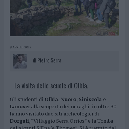
9 APRILE 2022
di
Pietro Serra
La visita delle scuole di Olbia.
Gli studenti di
Olbia
,
Nuoro
,
Siniscola
e
Lanusei
alla scoperta dei nuraghi: in oltre 30
hanno visitato due siti archeologici di
Dorgali
, “Villaggio Serra Orrios” e la Tomba
dei giganti S’Ena ‘e Thomes”. Si è trattato del