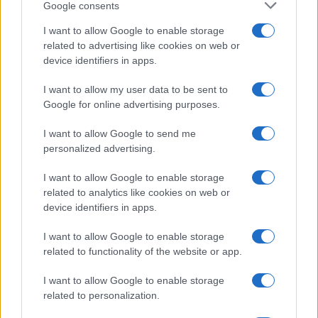
I nostri cari
Google consents
I want to allow Google to enable storage
related to advertising like cookies on web or
I nostri cari
device identifiers in apps.
I want to allow my user data to be sent to
Google for online advertising purposes.
I nostri cari
I want to allow Google to send me
personalized advertising.
I want to allow Google to enable storage
Giovannimaria Cabras
related to analytics like cookies on web or
device identifiers in apps.
I want to allow Google to enable storage
related to functionality of the website or app.
I want to allow Google to enable storage
related to personalization.
Invia un Comunicato Stampa
|
Pubblicità
|
Segnala