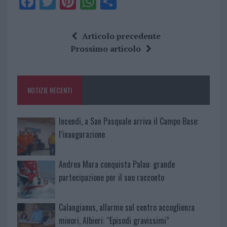
F
T
Pi
W
S
a
w
n
h
h
ce
it
te
at
a
Articolo precedente
b
te
re
s
re
Prossimo articolo
o
r
st
A
o
p
NOTIZIE RECENTI
k
p
Incendi, a San Pasquale arriva il Campo Base:
l’inaugurazione
Andrea Mura conquista Palau: grande
partecipazione per il suo racconto
Calangianus, allarme sul centro accoglienza
minori, Albieri: “Episodi gravissimi”