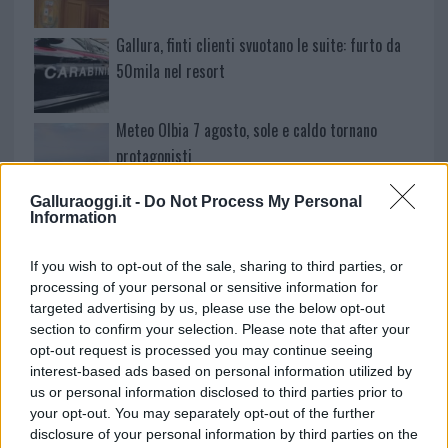
Gallura, finti clienti svuotano le suite: furto da
50mila nel resort
Meteo Olbia 7 agosto, sole e caldo tornano
protagonisti
Galluraoggi.it -
Do Not Process My Personal
Test tunnel Olbia: rampe chiuse ancora fino a
Information
fine agosto
If you wish to opt-out of the sale, sharing to third parties, or
processing of your personal or sensitive information for
Aggius conquista la classifica delle mete più
targeted advertising by us, please use the below opt-out
amate dell’estate 2026
section to confirm your selection. Please note that after your
opt-out request is processed you may continue seeing
interest-based ads based on personal information utilized by
us or personal information disclosed to third parties prior to
your opt-out. You may separately opt-out of the further
disclosure of your personal information by third parties on the