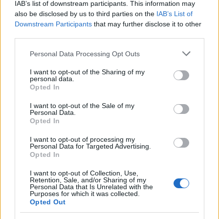
IAB’s list of downstream participants. This information may
also be disclosed by us to third parties on the
IAB’s List of
Downstream Participants
that may further disclose it to other
third parties.
Please note that this website/app uses one or more Google
Personal Data Processing Opt Outs
services and may gather and store information including but
NECROLOGIE
not limited to your visit or usage behaviour. You may click to
I want to opt-out of the Sharing of my
personal data.
grant or deny consent to Google and its third-party tags to
Opted In
use your data for below specified purposes in below Google
Mario Malu
consent section.
I want to opt-out of the Sale of my
Personal Data.
Opted In
Paolo Pinna
I want to opt-out of processing my
Personal Data for Targeted Advertising.
Opted In
I want to opt-out of Collection, Use,
Martina Agostina Diturco
Retention, Sale, and/or Sharing of my
Personal Data that Is Unrelated with the
Purposes for which it was collected.
Opted Out