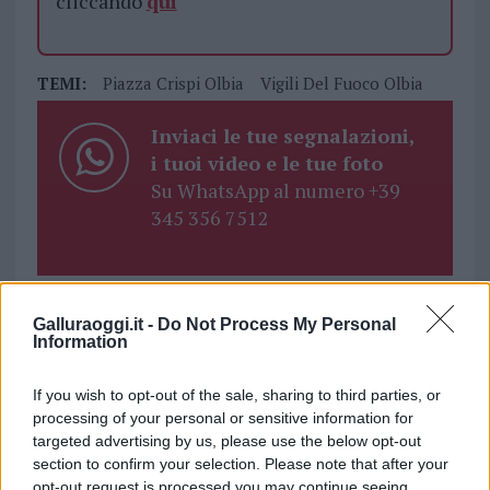
cliccando
qui
TEMI:
Piazza Crispi Olbia
Vigili Del Fuoco Olbia
Inviaci le tue segnalazioni,
i tuoi video e le tue foto
Su WhatsApp al numero +39
345 356 7512
Notizie in tempo reale?
Galluraoggi.it -
Do Not Process My Personal
Information
Entra nel canale telegram di
GalluraOggi.it
If you wish to opt-out of the sale, sharing to third parties, or
processing of your personal or sensitive information for
targeted advertising by us, please use the below opt-out
section to confirm your selection. Please note that after your
opt-out request is processed you may continue seeing