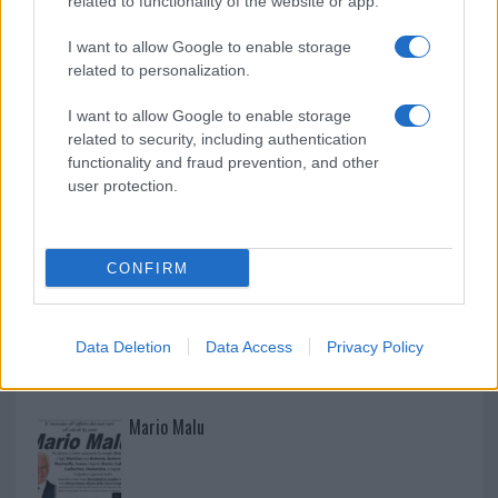
related to functionality of the website or app.
Controlli rafforzati in Costa Smeralda, 20
I want to allow Google to enable storage
related to personalization.
arresti e 135 denunce
I want to allow Google to enable storage
related to security, including authentication
functionality and fraud prevention, and other
user protection.
CONFIRM
Data Deletion
Data Access
Privacy Policy
NECROLOGIE
Mario Malu