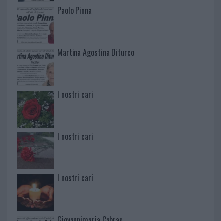
Paolo Pinna
Martina Agostina Diturco
I nostri cari
I nostri cari
I nostri cari
Giovannimaria Cabras