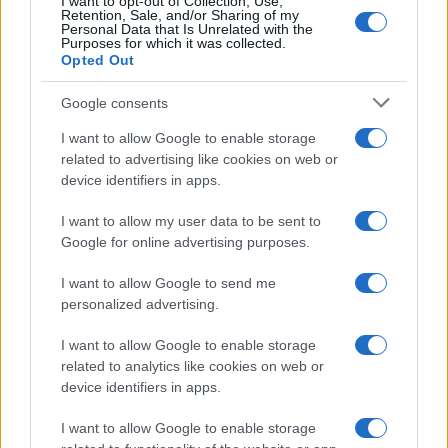
I want to opt-out of Collection, Use,
2026
Retention, Sale, and/or Sharing of my
Personal Data that Is Unrelated with the
Purposes for which it was collected.
Opted Out
Le ultime offerte di lavoro a Olbia e in Gallura
Google consents
I want to allow Google to enable storage
Cumuli di rifiuti a Santa Teresa Gallura, la
related to advertising like cookies on web or
segnalazione dei residenti
device identifiers in apps.
I want to allow my user data to be sent to
Incendi in Gallura, devastati un chiosco e due
Google for online advertising purposes.
furgoni: le indagini
I want to allow Google to send me
personalized advertising.
Cannigione celebra la cultura gallurese con il
“Poker letterario”
I want to allow Google to enable storage
related to analytics like cookies on web or
device identifiers in apps.
È scontro tra Misericordia e Comune di Santa
Teresa Gallura
I want to allow Google to enable storage