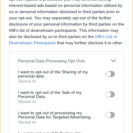
Ricevi le nostre ultime news
interest-based ads based on personal information utilized by
us or personal information disclosed to third parties prior to
your opt-out. You may separately opt-out of the further
da
Google News
disclosure of your personal information by third parties on the
IAB’s list of downstream participants. This information may
also be disclosed by us to third parties on the
IAB’s List of
Condividi l'articolo
Downstream Participants
that may further disclose it to other
third parties.
F
T
Pi
W
S
Please note that this website/app uses one or more Google
Personal Data Processing Opt Outs
a
w
n
h
h
services and may gather and store information including but
not limited to your visit or usage behaviour. You may click to
I want to opt-out of the Sharing of my
ce
it
te
at
a
personal data.
Articolo precedente
grant or deny consent to Google and its third-party tags to
Opted In
b
te
re
s
re
Prossimo articolo
use your data for below specified purposes in below Google
consent section.
o
r
st
A
I want to opt-out of the Sale of my
Personal Data.
o
p
Opted In
NOTIZIE RECENTI
k
p
I want to opt-out of processing my
Personal Data for Targeted Advertising.
Opted In
Olbia, le previsioni meteo per lunedì 10 agosto