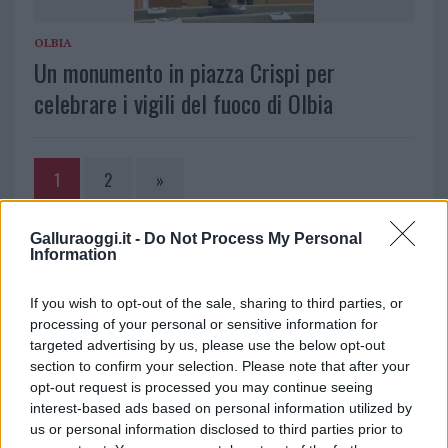
OLBIA
Un monumento in piazza Crispi per
celebrare i vigili del fuoco di Olbia
1
2
»
Galluraoggi.it -
Do Not Process My Personal
NOTIZIE RECENTI
Information
If you wish to opt-out of the sale, sharing to third parties, or
Incendio nella notte a Olbia, a fuoco due furgoni
processing of your personal or sensitive information for
targeted advertising by us, please use the below opt-out
section to confirm your selection. Please note that after your
opt-out request is processed you may continue seeing
A fuoco un deposito con bombole, intervento dei
interest-based ads based on personal information utilized by
vigili del fuoco a Rudalza
us or personal information disclosed to third parties prior to