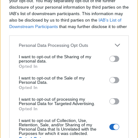
your opt-out. You may separately opt-out of the further
disclosure of your personal information by third parties on the
Ristorante distrutto dalle fiamme a La
IAB’s list of downstream participants. This information may
Maddalena, incendio a Monti d’à rena
also be disclosed by us to third parties on the
IAB’s List of
Downstream Participants
that may further disclose it to other
third parties.
Le previsioni meteo per il weekend a Olbia e in
Gallura
Please note that this website/app uses one or more Google
Personal Data Processing Opt Outs
services and may gather and store information including but
not limited to your visit or usage behaviour. You may click to
I want to opt-out of the Sharing of my
personal data.
Michelle Hunziker in Gallura, bella anche dal
grant or deny consent to Google and its third-party tags to
Opted In
use your data for below specified purposes in below Google
vivo: un amico vip svela come fa
consent section.
I want to opt-out of the Sale of my
Personal Data.
Opted In
Calangianus, dopo le polemiche il centro
accoglienza minori chiude
I want to opt-out of processing my
Personal Data for Targeted Advertising.
Opted In
Olbia, divieto di sosta contro spaccio e degrado:
I want to opt-out of Collection, Use,
esplode la protesta
Retention, Sale, and/or Sharing of my
Personal Data that Is Unrelated with the
Purposes for which it was collected.