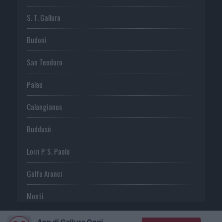
S. T. Gallura
Budoni
San Teodoro
Palau
Calangianus
Buddusò
Loiri P. S. Paolo
Golfo Aranci
Monti
Telti
App di Gallura Oggi