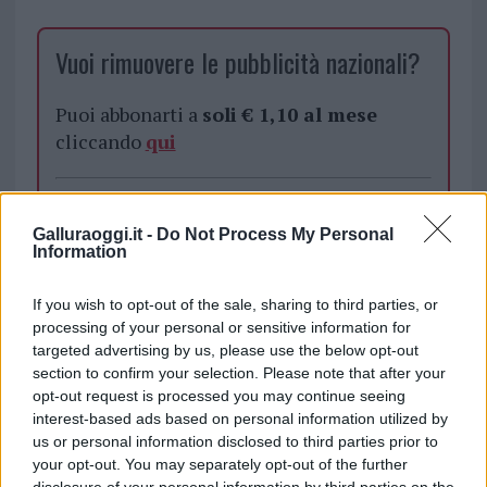
Vuoi rimuovere le pubblicità nazionali?
Puoi abbonarti a
soli € 1,10 al mese
cliccando
qui
Sei già abbonato?
Galluraoggi.it -
Do Not Process My Personal
Information
Puoi effettuare l'accesso andando nella
sezione
Login
dal menù del sito o
If you wish to opt-out of the sale, sharing to third parties, or
cliccando
qui
processing of your personal or sensitive information for
targeted advertising by us, please use the below opt-out
section to confirm your selection. Please note that after your
TEMI:
Cipnes
Giuseppe Fasolino
Settimo Nizzi
opt-out request is processed you may continue seeing
interest-based ads based on personal information utilized by
us or personal information disclosed to third parties prior to
Inviaci le tue segnalazioni,
your opt-out. You may separately opt-out of the further
i tuoi video e le tue foto