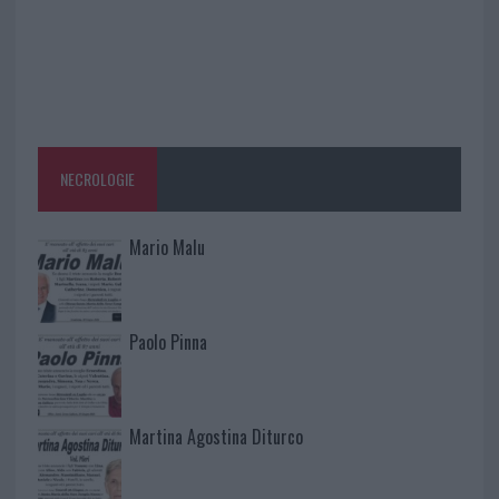
NECROLOGIE
Mario Malu
Paolo Pinna
Martina Agostina Diturco