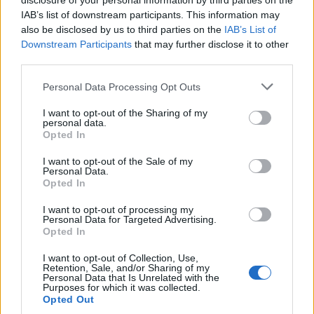
disclosure of your personal information by third parties on the
Su WhatsApp al numero +39
IAB’s list of downstream participants. This information may
345 356 7512
also be disclosed by us to third parties on the
IAB’s List of
Downstream Participants
that may further disclose it to other
third parties.
Please note that this website/app uses one or more Google
Personal Data Processing Opt Outs
Notizie in tempo reale?
services and may gather and store information including but
Entra nel canale telegram di
not limited to your visit or usage behaviour. You may click to
I want to opt-out of the Sharing of my
personal data.
grant or deny consent to Google and its third-party tags to
GalluraOggi.it
Opted In
use your data for below specified purposes in below Google
consent section.
I want to opt-out of the Sale of my
Personal Data.
Opted In
Ricevi le nostre ultime news
I want to opt-out of processing my
Personal Data for Targeted Advertising.
Opted In
da
Google News
I want to opt-out of Collection, Use,
Retention, Sale, and/or Sharing of my
Personal Data that Is Unrelated with the
Purposes for which it was collected.
Opted Out
Condividi l'articolo