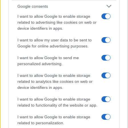
F
T
Pi
W
S
Google consents
a
w
n
h
h
I want to allow Google to enable storage
related to advertising like cookies on web or
ce
it
te
at
a
Articolo precedente
device identifiers in apps.
b
te
re
s
re
Prossimo articolo
I want to allow my user data to be sent to
o
r
st
A
Google for online advertising purposes.
o
p
I want to allow Google to send me
NOTIZIE RECENTI
k
p
personalized advertising.
Sangue, musica e solidarietà con Avis Olbia al
I want to allow Google to enable storage
related to analytics like cookies on web or
Delta Center
device identifiers in apps.
I want to allow Google to enable storage
Meteo Olbia 9 agosto, temperature in calo
related to functionality of the website or app.
I want to allow Google to enable storage
related to personalization.
Salmo finisce in ospedale a Catania, ma il tour