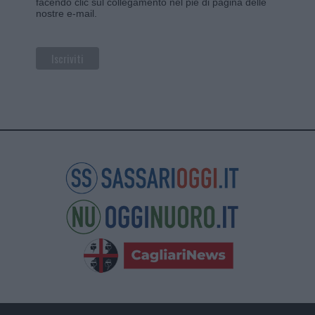
facendo clic sul collegamento nel piè di pagina delle
nostre e-mail.