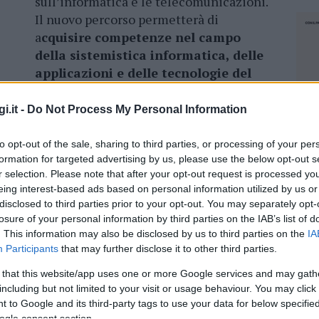
sull’informatica e le telecomunicazioni.
Il nuovo percorso permetterà di
a
cquisire competenze nel campo
della sistemistica informatica, delle
applicazioni e delle tecnologie del
web
e nello sviluppo delle reti di
i.it -
Do Not Process My Personal Information
gli altri, darà accesso saranno quelli
del tecnico
to opt-out of the sale, sharing to third parties, or processing of your per
ro supervisione e controllo reti e del
project
formation for targeted advertising by us, please use the below opt-out s
teressati ad intraprendere questo nuovo corso
r selection. Please note that after your opt-out request is processed y
eing interest-based ads based on personal information utilized by us or
e di interesse.
disclosed to third parties prior to your opt-out. You may separately opt-
losure of your personal information by third parties on the IAB’s list of
. This information may also be disclosed by us to third parties on the
IA
Participants
that may further disclose it to other third parties.
 that this website/app uses one or more Google services and may gath
including but not limited to your visit or usage behaviour. You may click 
azionali?
 to Google and its third-party tags to use your data for below specifi
NEC
ogle consent section.