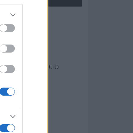
Mario Malu
Paolo Pinna
Martina Agostina Diturco
I nostri cari
I nostri cari