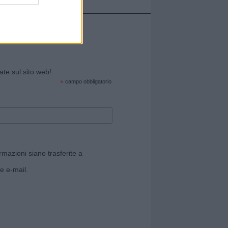
cate sul sito web!
*
campo obbligatorio
rmazioni siano trasferite a
e e-mail.