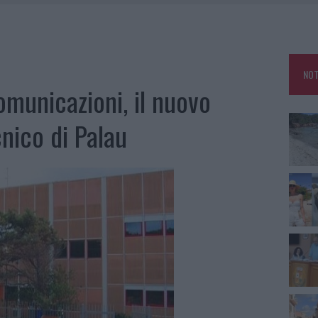
HE IL CENTRO ACCOGLIENZA MINORI CHIUDE
RO SPACCIO E DEGRADO: ESPLODE LA PROTESTA
SCEGLIERE LA SOLUZIONE IDEALE PER LA CASA E L’UFFICIO
NOT
KEND A OLBIA E IN GALLURA
omunicazioni, il nuovo
cnico di Palau