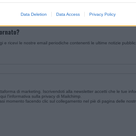
Data Deletion
Data Access
Privacy Policy
iornato?
ggi e ricevi le nostre email periodiche contenenti le ultime notizie pubbli
aforma di marketing. Iscrivendoti alla newsletter accetti che le tue info
qui l'informativa sulla privacy di Mailchimp
.
siasi momento facendo clic sul collegamento nel piè di pagina delle nostr