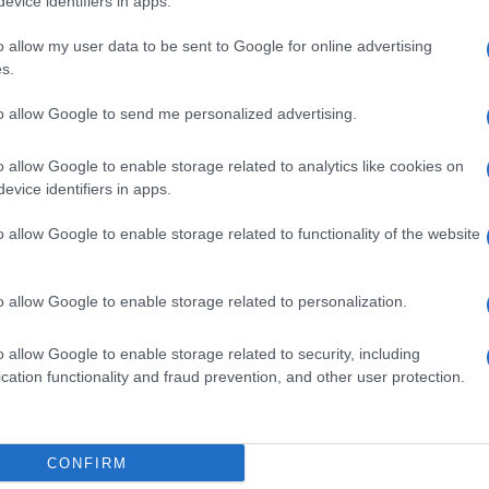
evice identifiers in apps.
o allow my user data to be sent to Google for online advertising
s.
ime news da
Google News
to allow Google to send me personalized advertising.
o allow Google to enable storage related to analytics like cookies on
evice identifiers in apps.
o allow Google to enable storage related to functionality of the website
o allow Google to enable storage related to personalization.
dente
Prossimo articolo
o allow Google to enable storage related to security, including
cation functionality and fraud prevention, and other user protection.
Invia un Comunicato Stampa
|
Pubblicità
|
Segnala
CONFIRM