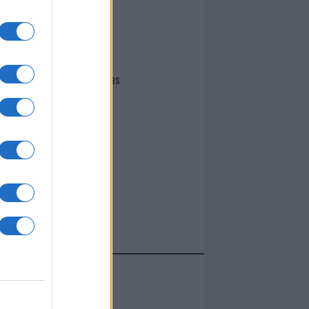
I nostri cari
Giovannimaria Cabras