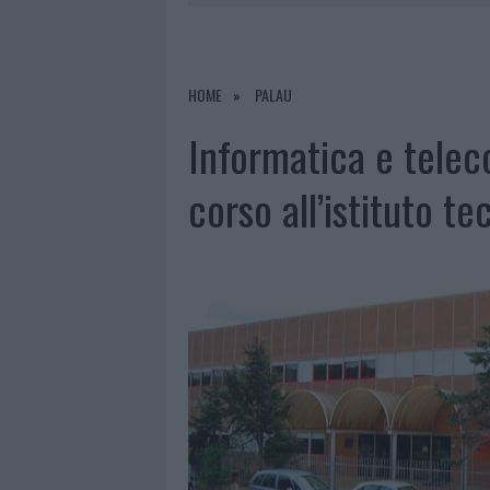
7 AGOSTO 2026
|
CALANGIANUS, DOPO LE POLEMIC
7 AGOSTO 2026
|
OLBIA, DIVIETO DI SOSTA CONT
7 AGOSTO 2026
|
PAUSA CAFFÈ IMPECCABILE: COME 
HOME
PALAU
7 AGOSTO 2026
|
LE PREVISIONI METEO PER IL WEE
Informatica e telec
corso all’istituto te