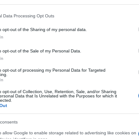
 mese
cliccando
qui
l Data Processing Opt Outs
o opt-out of the Sharing of my personal data.
In
do nella sezione
Login
dal menù del sito o
o opt-out of the Sale of my Personal Data.
In
to opt-out of processing my Personal Data for Targeted
ellino
ing.
In
lazioni, i tuoi video e le tue foto
o opt-out of Collection, Use, Retention, Sale, and/or Sharing
ro +39 345 356 7512
ersonal Data that Is Unrelated with the Purposes for which it
lected.
Out
consents
eale?
o allow Google to enable storage related to advertising like cookies on
gram di GalluraOggi.it