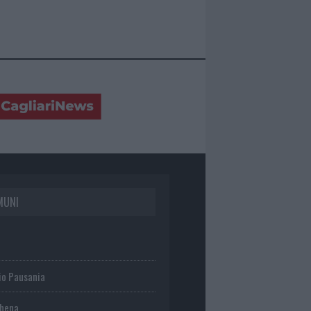
MUNI
io Pausania
chena