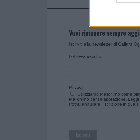
Vuoi rimanere sempre agg
Iscriviti alla newsletter di Gallura O
*
Indirizzo email
Privacy
Utilizziamo Mailchimp come piatt
Mailchimp per l'elaborazione.
Leggi 
Potrai annullare l'iscrizione in qual