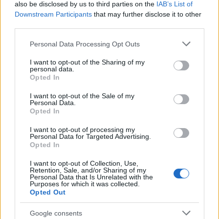
also be disclosed by us to third parties on the
IAB’s List of
Downstream Participants
that may further disclose it to other
third parties.
Please note that this website/app uses one or more Google
Personal Data Processing Opt Outs
NECROLOGIE
services and may gather and store information including but
not limited to your visit or usage behaviour. You may click to
I want to opt-out of the Sharing of my
personal data.
grant or deny consent to Google and its third-party tags to
Mario Malu
Opted In
use your data for below specified purposes in below Google
consent section.
I want to opt-out of the Sale of my
Personal Data.
Opted In
Paolo Pinna
I want to opt-out of processing my
Personal Data for Targeted Advertising.
Opted In
Martina Agostina Diturco
I want to opt-out of Collection, Use,
Retention, Sale, and/or Sharing of my
Personal Data that Is Unrelated with the
Purposes for which it was collected.
Opted Out
I nostri cari
Google consents