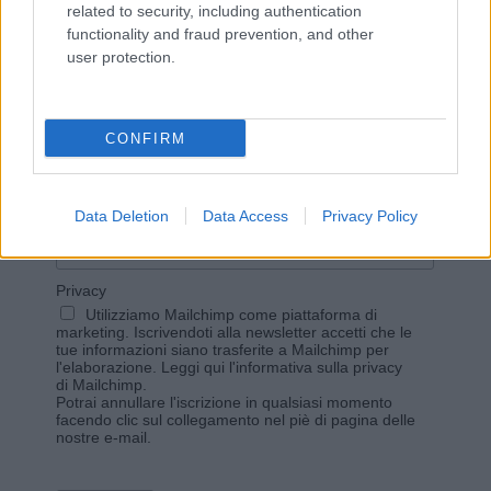
related to security, including authentication
functionality and fraud prevention, and other
user protection.
Vuoi rimanere sempre aggiornato?
Iscriviti alla newsletter di Gallura Oggi e ricevi le nostre
CONFIRM
email periodiche contenenti le ultime notizie pubblicate
sul sito web!
*
campo obbligatorio
*
Indirizzo email
Data Deletion
Data Access
Privacy Policy
Privacy
Utilizziamo Mailchimp come piattaforma di
marketing. Iscrivendoti alla newsletter accetti che le
tue informazioni siano trasferite a Mailchimp per
l'elaborazione.
Leggi qui l'informativa sulla privacy
di Mailchimp
.
Potrai annullare l'iscrizione in qualsiasi momento
facendo clic sul collegamento nel piè di pagina delle
nostre e-mail.