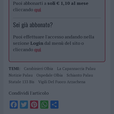
Puoi abbonarti a
soli € 1,10 al mese
cliccando
qui
Sei già abbonato?
Puoi effettuare l'accesso andando nella
sezione
Login
dal menù del sito o
cliccando
qui
TEMI:
Carabinieri Olbia
La Capannaccia Palau
Notizie Palau
Ospedale Olbia
Schianto Palau
Statale 133 Bis
Vigili Del Fuoco Arzachena
Condividi l'articolo
F
T
Pi
W
S
a
w
n
h
h