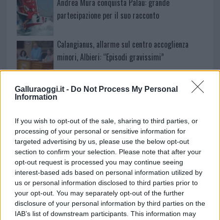
Andrea Mura conquista Palau: grande
partecipazione per il suo racconto
Calangianus, allarme sul centro accoglienza
minori, Albieri: “Episodi gravissimi”
Gallura, finti clienti svuotano le suite: furto da
Galluraoggi.it -
Do Not Process My Personal
50mila nel resort
Information
If you wish to opt-out of the sale, sharing to third parties, or
Meteo Olbia 7 agosto, sole e caldo tornano
processing of your personal or sensitive information for
protagonisti
targeted advertising by us, please use the below opt-out
section to confirm your selection. Please note that after your
opt-out request is processed you may continue seeing
interest-based ads based on personal information utilized by
us or personal information disclosed to third parties prior to
your opt-out. You may separately opt-out of the further
disclosure of your personal information by third parties on the
IAB’s list of downstream participants. This information may