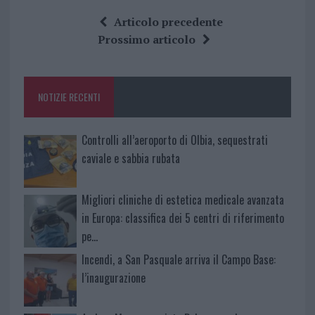
ce
it
te
at
a
Articolo precedente
b
te
re
s
re
Prossimo articolo
o
r
st
A
o
p
NOTIZIE RECENTI
k
p
Controlli all’aeroporto di Olbia, sequestrati
caviale e sabbia rubata
Migliori cliniche di estetica medicale avanzata
in Europa: classifica dei 5 centri di riferimento
pe…
Incendi, a San Pasquale arriva il Campo Base:
l’inaugurazione