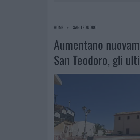
6 AGOSTO 2026
|
CALANGIANUS, ALLARME SUL CENT
6 AGOSTO 2026
|
GALLURA, FINTI CLIENTI SVUOTA
6 AGOSTO 2026
|
METEO OLBIA 7 AGOSTO, SOLE 
HOME
SAN TEODORO
6 AGOSTO 2026
|
TEST TUNNEL OLBIA: RAMPE CHI
Aumentano nuovamen
San Teodoro, gli ult