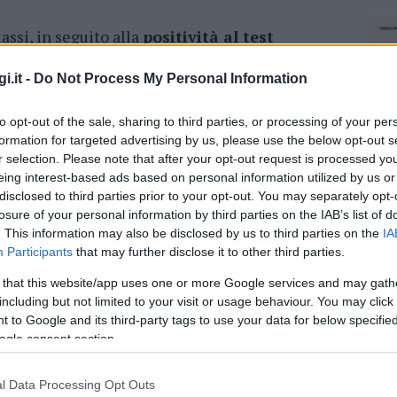
assi, in seguito alla
positività al test
 titolo precauzionale, nella giornata di domani,
ening al corpo docente
delle classi III A e B
i.it -
Do Not Process My Personal Information
mente la sindaco, Rita Deretta, ha provveduto
to opt-out of the sale, sharing to third parties, or processing of your per
 per le medesime classi.
formation for targeted advertising by us, please use the below opt-out s
r selection. Please note that after your opt-out request is processed y
azionali?
eing interest-based ads based on personal information utilized by us or
disclosed to third parties prior to your opt-out. You may separately opt-
losure of your personal information by third parties on the IAB’s list of
 mese
cliccando
qui
. This information may also be disclosed by us to third parties on the
IA
Participants
that may further disclose it to other third parties.
 that this website/app uses one or more Google services and may gath
including but not limited to your visit or usage behaviour. You may click 
do nella sezione
Login
dal menù del sito o
 to Google and its third-party tags to use your data for below specifi
ogle consent section.
l Data Processing Opt Outs
NEC