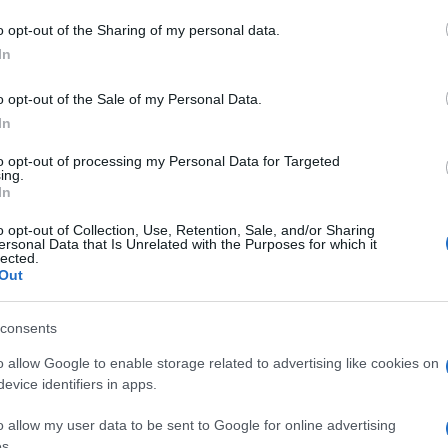
o opt-out of the Sharing of my personal data.
In
o opt-out of the Sale of my Personal Data.
In
to opt-out of processing my Personal Data for Targeted
dente
Prossimo articolo
ing.
In
o opt-out of Collection, Use, Retention, Sale, and/or Sharing
ersonal Data that Is Unrelated with the Purposes for which it
lected.
Out
consents
o allow Google to enable storage related to advertising like cookies on
evice identifiers in apps.
o allow my user data to be sent to Google for online advertising
s.