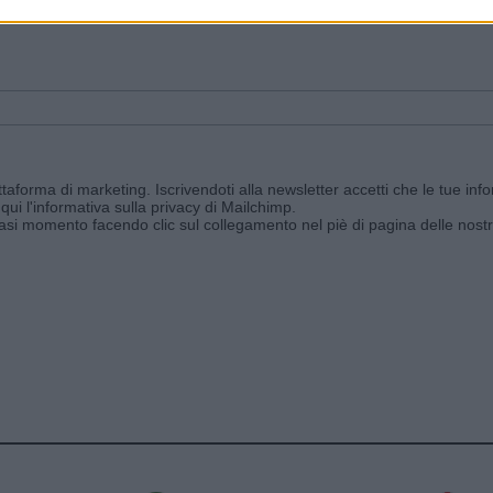
ggi e ricevi le nostre email periodiche contenenti le ultime notizie pubbli
aforma di marketing. Iscrivendoti alla newsletter accetti che le tue info
qui l'informativa sulla privacy di Mailchimp
.
siasi momento facendo clic sul collegamento nel piè di pagina delle nostr