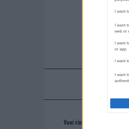
I want 
I want t
web or d
I want t
or app.
I want t
I want t
authenti
Vuoi rimanere sempre agg