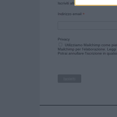
Iscriviti alla newsletter di Gallura O
*
Indirizzo email
Privacy
Utilizziamo Mailchimp come piatt
Mailchimp per l'elaborazione.
Leggi 
Potrai annullare l'iscrizione in qual