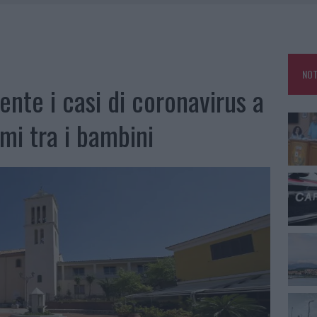
RO ACCOGLIENZA MINORI, ALBIERI: “EPISODI GRAVISSIMI”
NO LE SUITE: FURTO DA 50MILA NEL RESORT
E CALDO TORNANO PROTAGONISTI
NOT
USE ANCORA FINO A FINE AGOSTO
te i casi di coronavirus a
imi tra i bambini