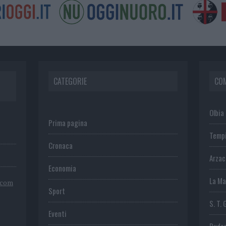
CATEGORIE
CO
Olbia
Prima pagina
Temp
Cronaca
Arza
Economia
La Ma
.com
Sport
S. T. 
Eventi