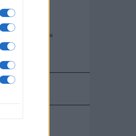
I nostri cari
Giovannimaria Cabras