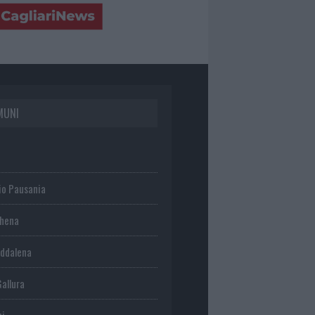
MUNI
io Pausania
chena
ddalena
Gallura