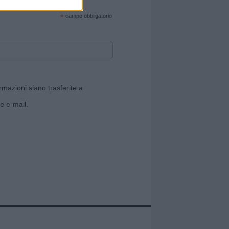
cate sul sito web!
*
campo obbligatorio
rmazioni siano trasferite a
e e-mail.