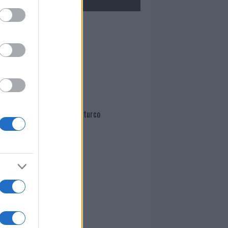
Mario Malu
Paolo Pinna
Martina Agostina Diturco
I nostri cari
I nostri cari