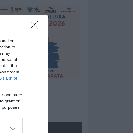
sonal or
ection to
ou may
 personal
out of the
 downstream
B’s List of
er and store
to grant or
ed purposes
ROLOGIE