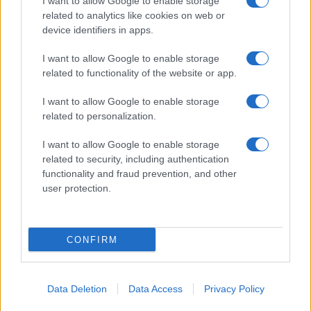
I want to allow Google to enable storage
related to analytics like cookies on web or
device identifiers in apps.
NECROLOGIE
I want to allow Google to enable storage
related to functionality of the website or app.
Mario Malu
I want to allow Google to enable storage
related to personalization.
I want to allow Google to enable storage
Paolo Pinna
related to security, including authentication
functionality and fraud prevention, and other
user protection.
Martina Agostina Diturco
CONFIRM
I nostri cari
Data Deletion
Data Access
Privacy Policy