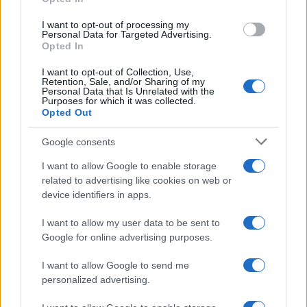
partecipazione per il suo racconto
I want to opt-out of processing my
Personal Data for Targeted Advertising.
Opted In
Calangianus, allarme sul centro accoglienza
minori, Albieri: “Episodi gravissimi”
I want to opt-out of Collection, Use,
Retention, Sale, and/or Sharing of my
Personal Data that Is Unrelated with the
Purposes for which it was collected.
Gallura, finti clienti svuotano le suite: furto da
Opted Out
50mila nel resort
Google consents
I want to allow Google to enable storage
Meteo Olbia 7 agosto, sole e caldo tornano
related to advertising like cookies on web or
protagonisti
device identifiers in apps.
I want to allow my user data to be sent to
Google for online advertising purposes.
I want to allow Google to send me
personalized advertising.