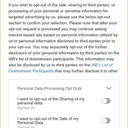
ce
it
te
at
a
If you wish to opt-out of the sale, sharing to third parties, or
Articolo precedente
b
te
re
s
re
processing of your personal or sensitive information for
Prossimo articolo
targeted advertising by us, please use the below opt-out
o
r
st
A
section to confirm your selection. Please note that after your
o
p
opt-out request is processed you may continue seeing
interest-based ads based on personal information utilized by
NOTIZIE RECENTI
k
p
us or personal information disclosed to third parties prior to
your opt-out. You may separately opt-out of the further
Controlli all’aeroporto di Olbia, sequestrati
disclosure of your personal information by third parties on the
IAB’s list of downstream participants. This information may
caviale e sabbia rubata
also be disclosed by us to third parties on the
IAB’s List of
Downstream Participants
that may further disclose it to other
third parties.
Migliori cliniche di estetica medicale avanzata
in Europa: classifica dei 5 centri di riferimento
Please note that this website/app uses one or more Google
Personal Data Processing Opt Outs
pe…
services and may gather and store information including but
not limited to your visit or usage behaviour. You may click to
I want to opt-out of the Sharing of my
Incendi, a San Pasquale arriva il Campo Base:
personal data.
grant or deny consent to Google and its third-party tags to
Opted In
l’inaugurazione
use your data for below specified purposes in below Google
consent section.
I want to opt-out of the Sale of my
Personal Data.
Andrea Mura conquista Palau: grande
Opted In