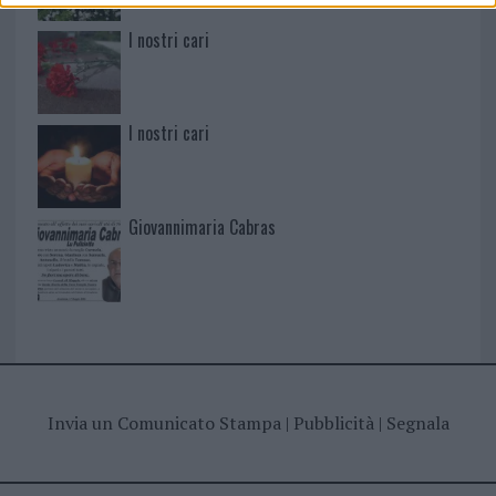
I nostri cari
I nostri cari
Giovannimaria Cabras
Invia un Comunicato Stampa
|
Pubblicità
|
Segnala