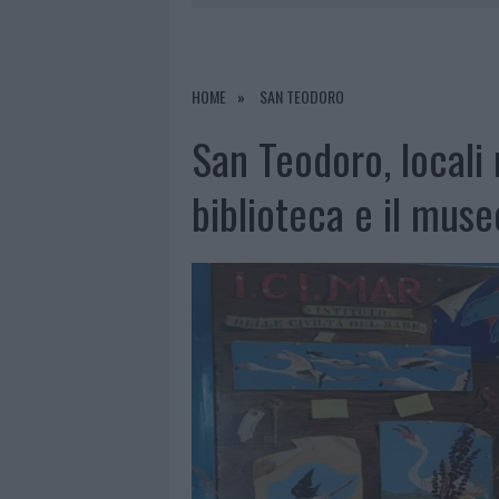
7 AGOSTO 2026
|
MIGLIORI CLINICHE DI ESTETICA 
PER I TRATTAMENTI LASER NON INVASIVI
HOME
SAN TEODORO
6 AGOSTO 2026
|
INCENDI, A SAN PASQUALE ARRIV
6 AGOSTO 2026
|
ANDREA MURA CONQUISTA PALAU
San Teodoro, locali 
biblioteca e il muse