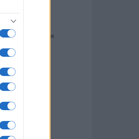
I nostri cari
Giovannimaria Cabras