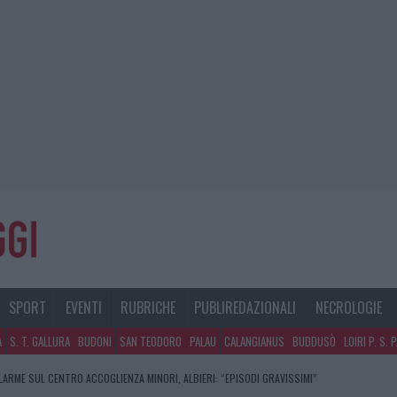
SPORT
EVENTI
RUBRICHE
PUBLIREDAZIONALI
NECROLOGIE
A
S. T. GALLURA
BUDONI
SAN TEODORO
PALAU
CALANGIANUS
BUDDUSÒ
LOIRI P. S. 
LARME SUL CENTRO ACCOGLIENZA MINORI, ALBIERI: “EPISODI GRAVISSIMI”
CLIENTI SVUOTANO LE SUITE: FURTO DA 50MILA NEL RESORT