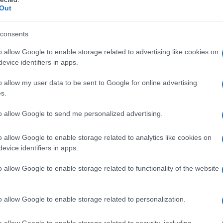
erma il presidente dell’istituto -. Nel frattempo
Out
lità dei locali venga risolto, altrimenti sarà
co, che l’Icimar vada alla ricerca di una
consents
rie esigenze
“.
o allow Google to enable storage related to advertising like cookies on
evice identifiers in apps.
azionali?
o allow my user data to be sent to Google for online advertising
s.
 mese
cliccando
qui
to allow Google to send me personalized advertising.
o allow Google to enable storage related to analytics like cookies on
evice identifiers in apps.
do nella sezione
Login
dal menù del sito o
o allow Google to enable storage related to functionality of the website
o allow Google to enable storage related to personalization.
mo Mannoni
ICIMAR
Museo San Teodoro
o allow Google to enable storage related to security, including