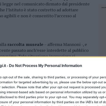
si legge nel comunicato dirmato dal presidente
he l’Istituto è stato costretto ad adottare
o agibili e non è consentito l’accesso al
alla
raccolta museale
– afferma Mannoni -, e
ecente passato anch’esse interdette al pubblico
navirus. Tale situazione incresciosa si
l’Istituto di svolgere le sue tradizionali
i.it -
Do Not Process My Personal Information
ioteca, che attualmente dispone di circa
5000
a proprietà, alle visite alla raccolta
to opt-out of the sale, sharing to third parties, or processing of your per
Sardegna dotale di un esauriente catalogo e
formation for targeted advertising by us, please use the below opt-out s
a raccolta di
conchiglie scientificamente
r selection. Please note that after your opt-out request is processed y
proprietà”
eing interest-based ads based on personal information utilized by us or
disclosed to third parties prior to your opt-out. You may separately opt-
 Teodoro una giornata dedicata alla ricerca
losure of your personal information by third parties on the IAB’s list of
NEC