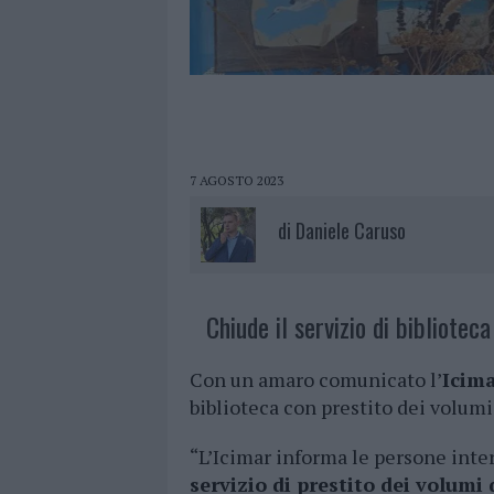
7 AGOSTO 2023
di
Daniele Caruso
Chiude il servizio di bibliotec
Con un amaro comunicato l’
Icim
biblioteca con prestito dei volumi
“L’Icimar informa le persone inter
servizio di prestito dei volumi 