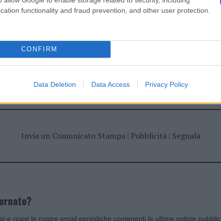
cation functionality and fraud prevention, and other user protection.
CONFIRM
dente
Prossimo articolo
Data Deletion
Data Access
Privacy Policy
Invia un Comunicato Stampa
|
Pubblicità
|
Segnala
iornato?
ggi e ricevi le nostre email periodiche contenenti le ultime notizie pubbli