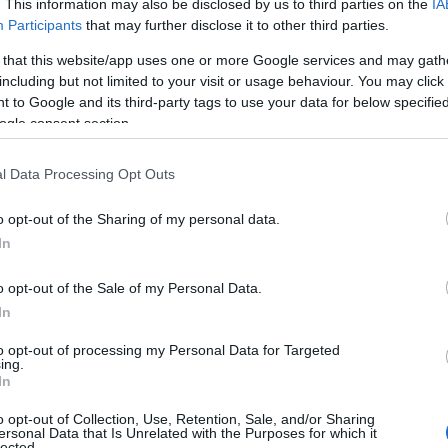
. This information may also be disclosed by us to third parties on the
IA
Participants
that may further disclose it to other third parties.
 that this website/app uses one or more Google services and may gath
colta di reperti archeologici unici. Tutti
including but not limited to your visit or usage behaviour. You may click 
tato di San Teodoro, nelle sue acque e in quelle
 to Google and its third-party tags to use your data for below specifi
hità da intensi traffici commerciali, essendo un
ogle consent section.
 importanza negli scambi con il continente,
i. Presente anche un
tesoretto di monete di
l Data Processing Opt Outs
nza. Il più antico reperto è un’
anfora greco-
e dalla città punica di Olbia, maggior porto
o opt-out of the Sharing of my personal data.
rtire dal 350 a.C.
In
” grazie alle idee dell’Istituto Icimar
o opt-out of the Sale of my Personal Data.
In
r il futuro.
to opt-out of processing my Personal Data for Targeted
ing.
In
o all’Istituto di formulare progetti ed
enti regionali e statali per cui le sue casse
o opt-out of Collection, Use, Retention, Sale, and/or Sharing
ersonal Data that Is Unrelated with the Purposes for which it
stato
costretto a licenziare la segretaria, in
lected.