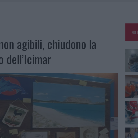
MEDICALE AVANZATA IN EUROPA: CLASSIFICA DEI 5 CENTRI DI RIFERIMENTO
A IL CAMPO BASE: L’INAUGURAZIONE
NOT
: GRANDE PARTECIPAZIONE PER IL SUO RACCONTO
non agibili, chiudono la
o dell’Icimar