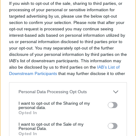
ce
it
te
at
a
Articolo precedente
If you wish to opt-out of the sale, sharing to third parties, or
b
te
re
s
re
Prossimo articolo
processing of your personal or sensitive information for
targeted advertising by us, please use the below opt-out
o
r
st
A
section to confirm your selection. Please note that after your
o
p
opt-out request is processed you may continue seeing
NOTIZIE RECENTI
interest-based ads based on personal information utilized by
k
p
us or personal information disclosed to third parties prior to
your opt-out. You may separately opt-out of the further
Incendi, a San Pasquale arriva il Campo Base:
disclosure of your personal information by third parties on the
l’inaugurazione
IAB’s list of downstream participants. This information may
also be disclosed by us to third parties on the
IAB’s List of
Downstream Participants
that may further disclose it to other
Andrea Mura conquista Palau: grande
third parties.
partecipazione per il suo racconto
Please note that this website/app uses one or more Google
Personal Data Processing Opt Outs
services and may gather and store information including but
not limited to your visit or usage behaviour. You may click to
I want to opt-out of the Sharing of my
Calangianus, allarme sul centro accoglienza
personal data.
grant or deny consent to Google and its third-party tags to
minori, Albieri: “Episodi gravissimi”
Opted In
use your data for below specified purposes in below Google
consent section.
I want to opt-out of the Sale of my
Personal Data.
Gallura, finti clienti svuotano le suite: furto da
Opted In