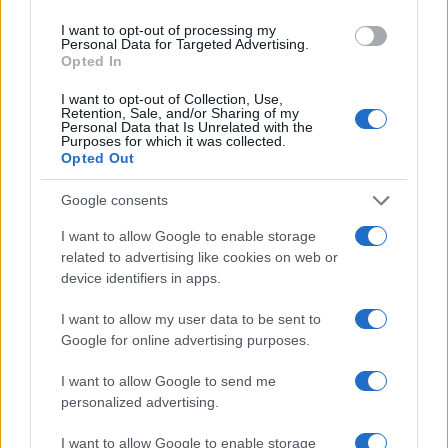
50mila nel resort
I want to opt-out of processing my
Personal Data for Targeted Advertising.
Opted In
Meteo Olbia 7 agosto, sole e caldo tornano
protagonisti
I want to opt-out of Collection, Use,
Retention, Sale, and/or Sharing of my
Personal Data that Is Unrelated with the
Purposes for which it was collected.
Test tunnel Olbia: rampe chiuse ancora fino a
Opted Out
fine agosto
Google consents
Aggius conquista la classifica delle mete più
I want to allow Google to enable storage
related to advertising like cookies on web or
amate dell’estate 2026
device identifiers in apps.
I want to allow my user data to be sent to
Google for online advertising purposes.
I want to allow Google to send me
personalized advertising.
I want to allow Google to enable storage