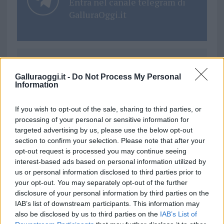
Entra nel canale telegram di
GalluraOggi.it
Ricevi le nostre ultime news
Galluraoggi.it -
Do Not Process My Personal
Information
da
Google News
If you wish to opt-out of the sale, sharing to third parties, or
processing of your personal or sensitive information for
targeted advertising by us, please use the below opt-out
Condividi l'articolo
section to confirm your selection. Please note that after your
opt-out request is processed you may continue seeing
F
T
Pi
W
S
interest-based ads based on personal information utilized by
a
w
n
h
h
us or personal information disclosed to third parties prior to
your opt-out. You may separately opt-out of the further
ce
it
te
at
a
Articolo precedente
disclosure of your personal information by third parties on the
b
te
re
s
re
IAB’s list of downstream participants. This information may
Prossimo articolo
also be disclosed by us to third parties on the
IAB’s List of