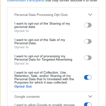
o
r
st
A
Downstream Participants
that may further disclose it to other
o
p
third parties.
NOTIZIE RECENTI
k
p
Please note that this website/app uses one or more Google
Personal Data Processing Opt Outs
services and may gather and store information including but
not limited to your visit or usage behaviour. You may click to
I want to opt-out of the Sharing of my
“Sul filo del discorso”: sold out ad Olbia per il
personal data.
grant or deny consent to Google and its third-party tags to
Opted In
reading su Atzeni
use your data for below specified purposes in below Google
consent section.
I want to opt-out of the Sale of my
Personal Data.
La Maddalena, festa per i 30 anni del Diving
Opted In
center di Tegge
I want to opt-out of processing my
Personal Data for Targeted Advertising.
Opted In
Esce di strada con l’auto ad Arzachena: ferito il
conducente
I want to opt-out of Collection, Use,
Retention, Sale, and/or Sharing of my
Personal Data that Is Unrelated with the
Purposes for which it was collected.
Turiste si perdono a Tavolara: salvate dai vigili
Opted Out
del fuoco
Google consents
I want to allow Google to enable storage