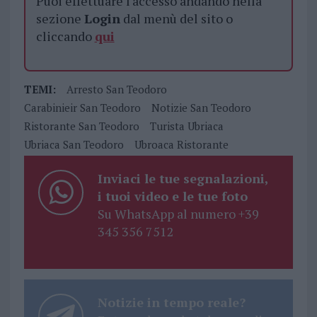
Puoi effettuare l'accesso andando nella
sezione
Login
dal menù del sito o
cliccando
qui
TEMI:
Arresto San Teodoro
Carabinieir San Teodoro
Notizie San Teodoro
Ristorante San Teodoro
Turista Ubriaca
Ubriaca San Teodoro
Ubroaca Ristorante
Inviaci le tue segnalazioni,
i tuoi video e le tue foto
Su WhatsApp al numero +39
345 356 7512
Notizie in tempo reale?