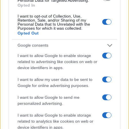
Personal Data for Targeted Advertising.
o
p
Opted In
NOTIZIE RECENTI
k
p
I want to opt-out of Collection, Use,
Retention, Sale, and/or Sharing of my
Personal Data that Is Unrelated with the
Incidente sulla strada provinciale ad Arzachena,
Purposes for which it was collected.
un ferito
Opted Out
Google consents
Sangue, musica e solidarietà con Avis Olbia al
I want to allow Google to enable storage
Delta Center
related to advertising like cookies on web or
device identifiers in apps.
Meteo Olbia 9 agosto, temperature in calo
I want to allow my user data to be sent to
Google for online advertising purposes.
I want to allow Google to send me
Salmo finisce in ospedale a Catania, ma il tour
personalized advertising.
va avanti: “Sicilia, ci sono”
I want to allow Google to enable storage
related to analytics like cookies on web or
Jovanotti, Gabry Ponte e Alfa: Olbia ombelico del
device identifiers in apps.