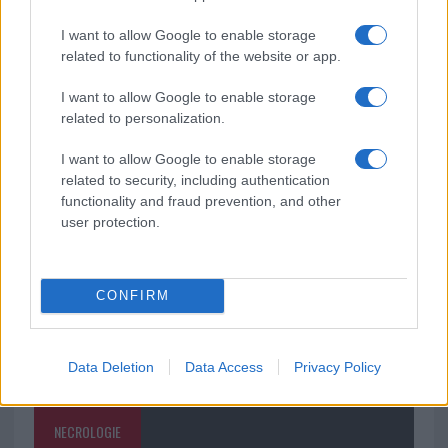
mondo per una notte
I want to allow Google to enable storage
related to functionality of the website or app.
Giorgia Meloni a La Maddalena, la vicesindaco:
“Orgoglio e discrezione per visita privata̶…
I want to allow Google to enable storage
related to personalization.
Incendio nella notte a Olbia, a fuoco due furgoni
I want to allow Google to enable storage
related to security, including authentication
functionality and fraud prevention, and other
user protection.
CONFIRM
Data Deletion
Data Access
Privacy Policy
NECROLOGIE