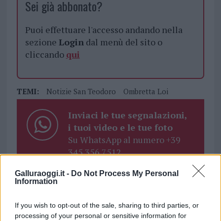
Sei già abbonato?
Puoi effettuare l'accesso andando nella
sezione
Login
dal menù del sito o
cliccando
qui
TEMI:
Notizie San Teodoro
Ombretta Loi
Inviaci le tue segnalazioni,
i tuoi video e le tue foto
Su WhatsApp al numero +39
345 356 7512
Galluraoggi.it -
Do Not Process My Personal
Information
Notizie in tempo reale?
If you wish to opt-out of the sale, sharing to third parties, or
Entra nel canale telegram di
processing of your personal or sensitive information for