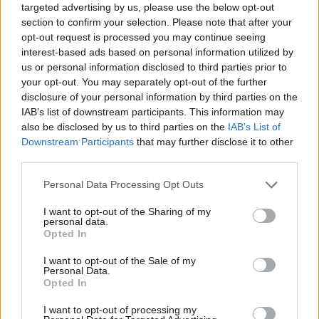
GalluraOggi.it
targeted advertising by us, please use the below opt-out
section to confirm your selection. Please note that after your
opt-out request is processed you may continue seeing
interest-based ads based on personal information utilized by
us or personal information disclosed to third parties prior to
your opt-out. You may separately opt-out of the further
Ricevi le nostre ultime news
disclosure of your personal information by third parties on the
IAB’s list of downstream participants. This information may
da
Google News
also be disclosed by us to third parties on the
IAB’s List of
Downstream Participants
that may further disclose it to other
third parties.
Condividi l'articolo
Please note that this website/app uses one or more Google
Personal Data Processing Opt Outs
services and may gather and store information including but
F
T
Pi
W
S
not limited to your visit or usage behaviour. You may click to
I want to opt-out of the Sharing of my
personal data.
grant or deny consent to Google and its third-party tags to
a
w
n
h
h
Opted In
use your data for below specified purposes in below Google
ce
it
te
at
a
consent section.
I want to opt-out of the Sale of my
Articolo precedente
Personal Data.
b
te
re
s
re
Prossimo articolo
Opted In
o
r
st
A
I want to opt-out of processing my