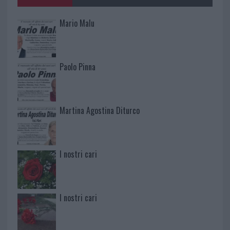
Mario Malu
Paolo Pinna
Martina Agostina Diturco
I nostri cari
I nostri cari