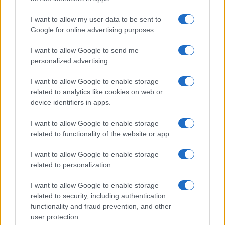
I want to allow my user data to be sent to
Google for online advertising purposes.
Ricevi le nostre ultime news
I want to allow Google to send me
personalized advertising.
da
Google News
I want to allow Google to enable storage
related to analytics like cookies on web or
device identifiers in apps.
Condividi l'articolo
I want to allow Google to enable storage
F
T
Pi
W
S
related to functionality of the website or app.
a
w
n
h
h
I want to allow Google to enable storage
ce
it
te
at
a
related to personalization.
Articolo precedente
b
te
re
s
re
Prossimo articolo
I want to allow Google to enable storage
o
r
st
A
related to security, including authentication
functionality and fraud prevention, and other
o
p
user protection.