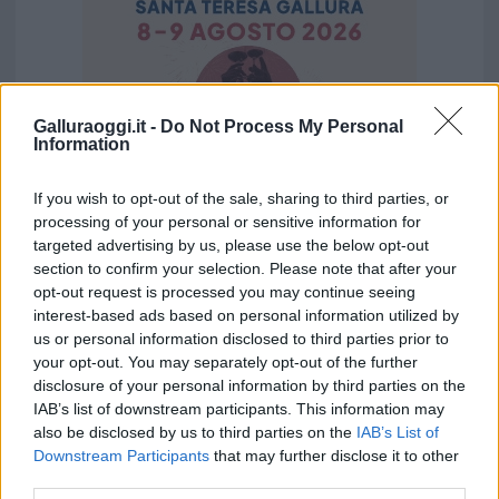
Galluraoggi.it -
Do Not Process My Personal
Information
If you wish to opt-out of the sale, sharing to third parties, or
processing of your personal or sensitive information for
targeted advertising by us, please use the below opt-out
section to confirm your selection. Please note that after your
opt-out request is processed you may continue seeing
Vuoi rimuovere le pubblicità nazionali?
interest-based ads based on personal information utilized by
us or personal information disclosed to third parties prior to
Puoi abbonarti a
soli € 1,10 al mese
your opt-out. You may separately opt-out of the further
cliccando
qui
disclosure of your personal information by third parties on the
IAB’s list of downstream participants. This information may
also be disclosed by us to third parties on the
IAB’s List of
Sei già abbonato?
Downstream Participants
that may further disclose it to other
third parties.