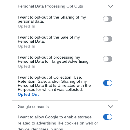
Puoi effettuare l'accesso andando nella
Please note that this website/app uses one or more Google
Personal Data Processing Opt Outs
sezione
Login
dal menù del sito o
services and may gather and store information including but
cliccando
qui
not limited to your visit or usage behaviour. You may click to
I want to opt-out of the Sharing of my
personal data.
grant or deny consent to Google and its third-party tags to
Opted In
use your data for below specified purposes in below Google
consent section.
I want to opt-out of the Sale of my
TEMI:
Gallura Buskers Festival Santa Teresa
Personal Data.
Programma Gallura Buskers Festival
Opted In
I want to opt-out of processing my
Inviaci le tue segnalazioni,
Personal Data for Targeted Advertising.
i tuoi video e le tue foto
Opted In
Su WhatsApp al numero +39
I want to opt-out of Collection, Use,
345 356 7512
Retention, Sale, and/or Sharing of my
Personal Data that Is Unrelated with the
Purposes for which it was collected.
Opted Out
Google consents
Notizie in tempo reale?
Entra nel canale telegram di
I want to allow Google to enable storage
related to advertising like cookies on web or
GalluraOggi.it
device identifiers in apps.