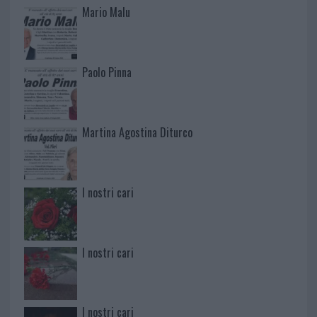
Mario Malu
Paolo Pinna
Martina Agostina Diturco
I nostri cari
I nostri cari
I nostri cari