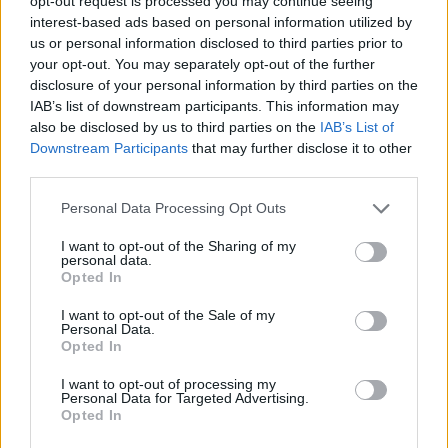
opt-out request is processed you may continue seeing
interest-based ads based on personal information utilized by
us or personal information disclosed to third parties prior to
TEMI:
Armando Bartolazzi
Blue Tongue Sardegna
your opt-out. You may separately opt-out of the further
Gian Franco Satta
Lingua Blu Sardegna
disclosure of your personal information by third parties on the
IAB’s list of downstream participants. This information may
Notizie Sardegna
also be disclosed by us to third parties on the
IAB’s List of
Downstream Participants
that may further disclose it to other
Condividi l'articolo
third parties.
F
T
Pi
W
S
Please note that this website/app uses one or more Google
Personal Data Processing Opt Outs
a
w
n
h
h
services and may gather and store information including but
not limited to your visit or usage behaviour. You may click to
I want to opt-out of the Sharing of my
ce
it
te
at
a
personal data.
Articolo precedente
grant or deny consent to Google and its third-party tags to
Opted In
b
te
re
s
re
use your data for below specified purposes in below Google
Prossimo articolo
consent section.
I want to opt-out of the Sale of my
o
r
st
A
Personal Data.
Opted In
o
p
NOTIZIE RECENTI
k
p
I want to opt-out of processing my
Personal Data for Targeted Advertising.
Opted In
Allarme truffe a Berchidda, falsi incaricati