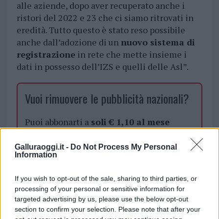
alle aziende, dopo aver recuperato anche i
ristori del 2022 e 23 che ci siamo ritrovati in
eredità. Tutto questo è stato reso possibile
anche dall’adozione di un
nuovo sistema di
registrazione
in rete che mette insieme i
dati in possesso dell’IZS e quelli delle Asl”.
Vuoi rimuovere le pubblicità nazionali?
Puoi abbonarti a
soli € 1,10 al mese
cliccando
qui
Galluraoggi.it -
Do Not Process My Personal
Information
Sei già abbonato?
If you wish to opt-out of the sale, sharing to third parties, or
Puoi effettuare l'accesso andando nella
processing of your personal or sensitive information for
sezione
Login
dal menù del sito o
targeted advertising by us, please use the below opt-out
cliccando
qui
section to confirm your selection. Please note that after your