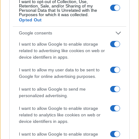
I want to opt-out of Collection, Use,
bussano alle porte
Retention, Sale, and/or Sharing of my
Personal Data that Is Unrelated with the
Purposes for which it was collected.
Opted Out
Notre-Dame de Paris conquista Olbia, la prima
al Molo Brin è un successo
Google consents
I want to allow Google to enable storage
Strada Sassari-Olbia, incidente all’alba: ferito il
related to advertising like cookies on web or
conducente
device identifiers in apps.
I want to allow my user data to be sent to
Eventi in Gallura, da Jovanotti alla zuppa
Google for online advertising purposes.
gallurese: gli appuntamenti da non perdere
I want to allow Google to send me
personalized advertising.
Lettini e arredi abusivi sulla spiaggia libera,
I want to allow Google to enable storage
sequestri a Olbia e Arzachena
related to analytics like cookies on web or
device identifiers in apps.
È morto Francesco Guccini, il maestro che
I want to allow Google to enable storage
rifiutò la Costa Smeralda