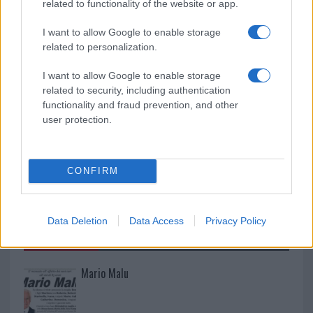
related to functionality of the website or app.
Nuovo sportello rifiuti a Palau, una svolta per gli
I want to allow Google to enable storage
related to personalization.
utenti
I want to allow Google to enable storage
related to security, including authentication
functionality and fraud prevention, and other
user protection.
CONFIRM
Data Deletion
Data Access
Privacy Policy
NECROLOGIE
Mario Malu