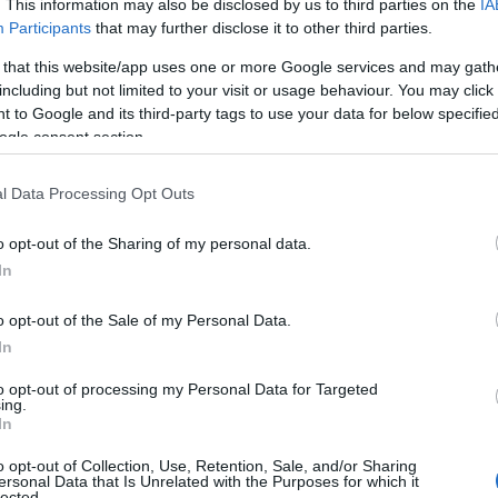
. This information may also be disclosed by us to third parties on the
IA
 i
vigili del fuoco
del comando provinciale di
Participants
that may further disclose it to other third parties.
a dell’unità di pronta mobilitazione, su
 that this website/app uses one or more Google services and may gath
onale dei vigili del fuoco
per la Sardegna. È
including but not limited to your visit or usage behaviour. You may click 
ello regionale per fornire supporto e soccorso
 to Google and its third-party tags to use your data for below specifi
ogle consent section.
 naturale
.
unità operative SFA
(
Soccorritori fluviali
l Data Processing Opt Outs
a di automezzi appositamente
equipaggiati
per
o opt-out of the Sharing of my personal data.
. Questa azione è stata organizzata e coordinata
In
onale dei vigili del fuoco
, la sala operativa
 le emergenze a livello nazionale.
o opt-out of the Sale of my Personal Data.
In
to opt-out of processing my Personal Data for Targeted
ing.
In
o opt-out of Collection, Use, Retention, Sale, and/or Sharing
ersonal Data that Is Unrelated with the Purposes for which it
lected.