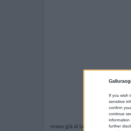
Galluraogg
If you wish 
sensitive in
confirm you
continue se
information 
erano già al lavoro da giorni.
further disc