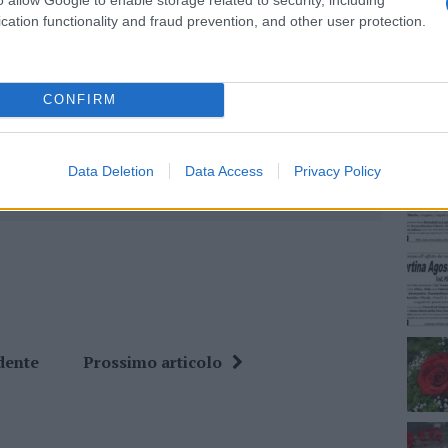
cation functionality and fraud prevention, and other user protection.
NEC
eale?
gram di GalluraOggi.it
CONFIRM
ime news da
Google News
Data Deletion
Data Access
Privacy Policy
dente
Prossimo articolo