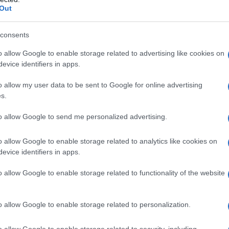
Out
azionali?
consents
 mese
cliccando
qui
o allow Google to enable storage related to advertising like cookies on
evice identifiers in apps.
o allow my user data to be sent to Google for online advertising
s.
do nella sezione
Login
dal menù del sito o
to allow Google to send me personalized advertising.
o allow Google to enable storage related to analytics like cookies on
evice identifiers in apps.
tizie Sardegna
Vigili Del Fuoco Sardegna
o allow Google to enable storage related to functionality of the website
lazioni, i tuoi video e le tue foto
ro +39 345 356 7512
o allow Google to enable storage related to personalization.
o allow Google to enable storage related to security, including