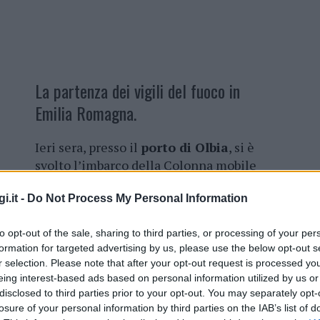
La partenza dei vigili del fuoco in
Emilia Romagna.
Ieri sera, presso il
porto di Olbia
, si è
svolto l’imbarco della Colonna mobile
regionale dei
vigili del fuoco
, insieme
i.it -
Do Not Process My Personal Information
alle sezioni operative dei comandi di
Sassari
,
Nuoro
e
Oristano
. Il loro
to opt-out of the sale, sharing to third parties, or processing of your per
obiettivo è raggiungere le zone
formation for targeted advertising by us, please use the below opt-out s
fortemente colpite dal maltempo in
r selection. Please note that after your opt-out request is processed y
Emilia Romagna
, offrendo un aiuto
eing interest-based ads based on personal information utilized by us or
prezioso alle squadre operative che
disclosed to third parties prior to your opt-out. You may separately opt-
losure of your personal information by third parties on the IAB’s list of