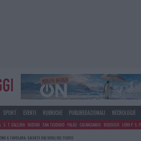
SPORT
EVENTI
RUBRICHE
PUBLIREDAZIONALI
NECROLOGIE
A
S. T. GALLURA
BUDONI
SAN TEODORO
PALAU
CALANGIANUS
BUDDUSÒ
LOIRI P. S. 
NO A TAVOLARA: SALVATE DAI VIGILI DEL FUOCO
GOSTO, MIGLIORA IL TEMPO IN GALLURA