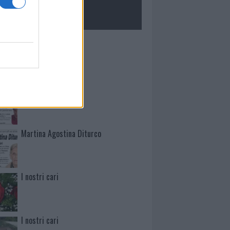
ROLOGIE
Mario Malu
Paolo Pinna
Martina Agostina Diturco
I nostri cari
I nostri cari