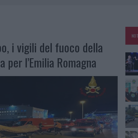
 OUT AD OLBIA PER IL READING SU ATZENI
NNI DEL DIVING CENTER DI TEGGE
 ARZACHENA: FERITO IL CONDUCENTE
NOT
 i vigili del fuoco della
a per l’Emilia Romagna