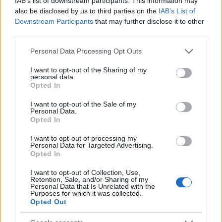
IAB’s list of downstream participants. This information may
a
w
n
h
h
also be disclosed by us to third parties on the
IAB’s List of
ce
it
te
at
a
Downstream Participants
that may further disclose it to other
Articolo precedente
third parties.
b
te
re
s
re
Prossimo articolo
Please note that this website/app uses one or more Google
Personal Data Processing Opt Outs
o
r
st
A
services and may gather and store information including but
o
p
not limited to your visit or usage behaviour. You may click to
I want to opt-out of the Sharing of my
personal data.
grant or deny consent to Google and its third-party tags to
NOTIZIE RECENTI
k
p
Opted In
use your data for below specified purposes in below Google
consent section.
I want to opt-out of the Sale of my
Incendi, a San Pasquale arriva il Campo Base:
Personal Data.
Opted In
l’inaugurazione
I want to opt-out of processing my
Personal Data for Targeted Advertising.
Andrea Mura conquista Palau: grande
Opted In
partecipazione per il suo racconto
I want to opt-out of Collection, Use,
Retention, Sale, and/or Sharing of my
Personal Data that Is Unrelated with the
Purposes for which it was collected.
Calangianus, allarme sul centro accoglienza
Opted Out
minori, Albieri: “Episodi gravissimi”