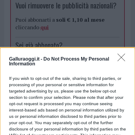
Vuoi rimuovere le pubblicità nazionali?
Puoi abbonarti a
soli € 1,10 al mese
cliccando
qui
Sei già abbonato?
Puoi effettuare l'accesso andando nella
Galluraoggi.it -
Do Not Process My Personal
Information
sezione
Login
dal menù del sito o
cliccando
qui
If you wish to opt-out of the sale, sharing to third parties, or
processing of your personal or sensitive information for
targeted advertising by us, please use the below opt-out
TEMI:
Migranti
Migranti Sardegna
section to confirm your selection. Please note that after your
opt-out request is processed you may continue seeing
Notizie Sardegna
interest-based ads based on personal information utilized by
us or personal information disclosed to third parties prior to
Condividi l'articolo
your opt-out. You may separately opt-out of the further
F
T
Pi
W
S
disclosure of your personal information by third parties on the