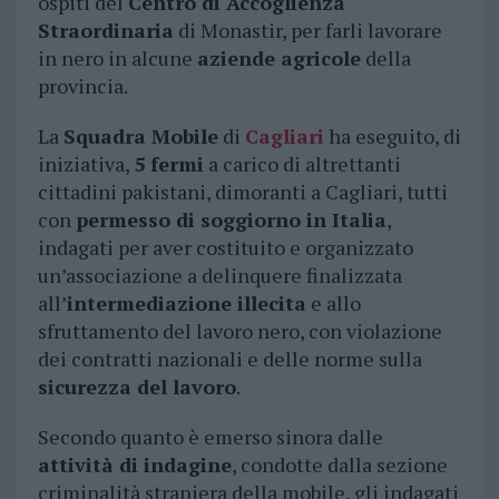
ospiti del
Centro di Accoglienza
Straordinaria
di Monastir, per farli lavorare
in nero in alcune
aziende agricole
della
provincia.
La
Squadra Mobile
di
Cagliari
ha eseguito, di
iniziativa,
5 fermi
a carico di altrettanti
cittadini pakistani, dimoranti a Cagliari, tutti
con
permesso di soggiorno in Italia
,
indagati per aver costituito e organizzato
un’associazione a delinquere finalizzata
all’
intermediazione illecita
e allo
sfruttamento del lavoro nero, con violazione
dei contratti nazionali e delle norme sulla
sicurezza del lavoro
.
Secondo quanto è emerso sinora dalle
attività di indagine
, condotte dalla sezione
criminalità straniera della mobile, gli indagati