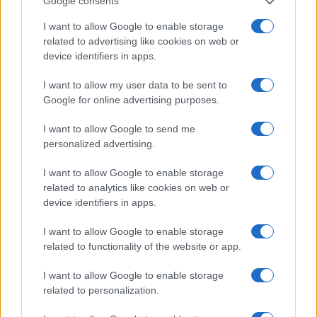
Google consents
Gallura, finti clienti svuotano le suite: furto da
I want to allow Google to enable storage
50mila nel resort
related to advertising like cookies on web or
device identifiers in apps.
Meteo Olbia 7 agosto, sole e caldo tornano
I want to allow my user data to be sent to
protagonisti
Google for online advertising purposes.
I want to allow Google to send me
Test tunnel Olbia: rampe chiuse ancora fino a
personalized advertising.
fine agosto
I want to allow Google to enable storage
related to analytics like cookies on web or
Aggius conquista la classifica delle mete più
device identifiers in apps.
amate dell’estate 2026
I want to allow Google to enable storage
related to functionality of the website or app.
I want to allow Google to enable storage
related to personalization.