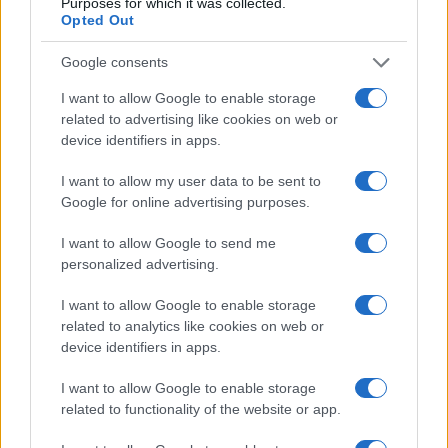
Purposes for which it was collected.
Opted Out
Notizie in tempo reale?
Google consents
Entra nel canale telegram di
GalluraOggi.it
I want to allow Google to enable storage
related to advertising like cookies on web or
device identifiers in apps.
I want to allow my user data to be sent to
Inviaci le tue segnalazioni,
Google for online advertising purposes.
i tuoi video e le tue foto
Su WhatsApp al numero +39
I want to allow Google to send me
personalized advertising.
345 356 7512
I want to allow Google to enable storage
related to analytics like cookies on web or
device identifiers in apps.
Ricevi le nostre ultime news
I want to allow Google to enable storage
related to functionality of the website or app.
da
Google News