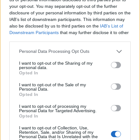
your opt-out. You may separately opt-out of the further
disclosure of your personal information by third parties on the
IAB’s list of downstream participants. This information may
also be disclosed by us to third parties on the
IAB’s List of
Downstream Participants
that may further disclose it to other
third parties.
Please note that this website/app uses one or more Google
Personal Data Processing Opt Outs
services and may gather and store information including but
not limited to your visit or usage behaviour. You may click to
I want to opt-out of the Sharing of my
personal data.
grant or deny consent to Google and its third-party tags to
Opted In
use your data for below specified purposes in below Google
consent section.
I want to opt-out of the Sale of my
Personal Data.
Opted In
I want to opt-out of processing my
Personal Data for Targeted Advertising.
Opted In
I want to opt-out of Collection, Use,
TEMI:
Calcio Sardegna
Covid Sardegna
Retention, Sale, and/or Sharing of my
Personal Data that Is Unrelated with the
Covid-19
Figc
Lnd