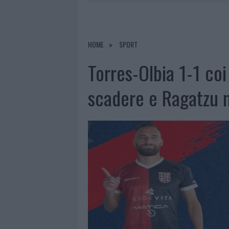
7 AGOSTO 2026
|
CALANGIANUS, DOPO LE POLEMIC
7 AGOSTO 2026
|
OLBIA, DIVIETO DI SOSTA CONT
7 AGOSTO 2026
|
PAUSA CAFFÈ IMPECCABILE: COME 
HOME
SPORT
7 AGOSTO 2026
|
LE PREVISIONI METEO PER IL WEE
Torres-Olbia 1-1 coi 
scadere e Ragatzu 