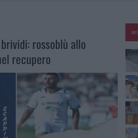
HE IL CENTRO ACCOGLIENZA MINORI CHIUDE
RO SPACCIO E DEGRADO: ESPLODE LA PROTESTA
SCEGLIERE LA SOLUZIONE IDEALE PER LA CASA E L’UFFICIO
NOT
KEND A OLBIA E IN GALLURA
brividi: rossoblù allo
nel recupero