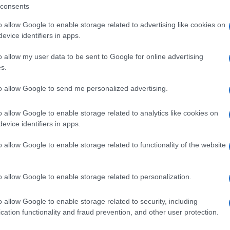
consents
o allow Google to enable storage related to advertising like cookies on
evice identifiers in apps.
eale?
o allow my user data to be sent to Google for online advertising
gram di GalluraOggi.it
s.
to allow Google to send me personalized advertising.
o allow Google to enable storage related to analytics like cookies on
ime news da
Google News
evice identifiers in apps.
o allow Google to enable storage related to functionality of the website
o allow Google to enable storage related to personalization.
o allow Google to enable storage related to security, including
cation functionality and fraud prevention, and other user protection.
dente
Prossimo articolo