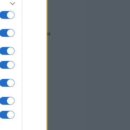
I nostri cari
Giovannimaria Cabras