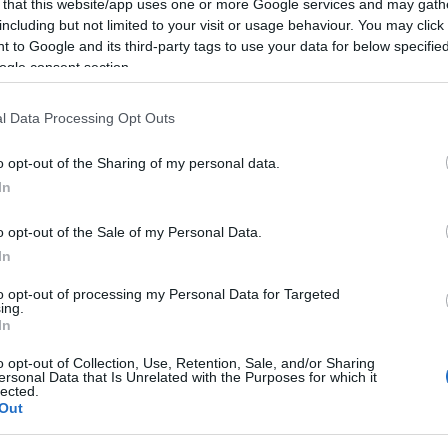
la classifica del girone B della
Serie C
.
 that this website/app uses one or more Google services and may gath
including but not limited to your visit or usage behaviour. You may click 
 to Google and its third-party tags to use your data for below specifi
ogle consent section.
azionali?
l Data Processing Opt Outs
o opt-out of the Sharing of my personal data.
 mese
cliccando
qui
In
o opt-out of the Sale of my Personal Data.
In
do nella sezione
Login
dal menù del sito o
to opt-out of processing my Personal Data for Targeted
ing.
In
o opt-out of Collection, Use, Retention, Sale, and/or Sharing
bia
Serie C Olbia
Torres-Olbia
ersonal Data that Is Unrelated with the Purposes for which it
lected.
Out
lazioni, i tuoi video e le tue foto
ro +39 345 356 7512