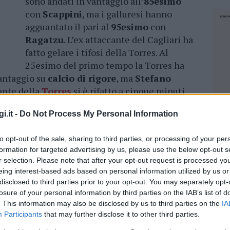
sono andati in vantaggio all’
85esimo
con
Scappini
, ma i galluresi hanno
agguantato il pari al
95esimo
con
Ragatzu
. L’ex attaccante del Cagliari ha
fatto gelare i tifosi della Torres. Al
25esimo del primo tempo la Torres ha
vantaggio su
calcio di rigore
, ma
Stefano
cante della
Torres
si è rifatto a cinque minuti
 con un
colpo di testa
la rete del vantaggio.
i.it -
Do Not Process My Personal Information
nvadono Olbia, disagi dopo il derby con la
to opt-out of the sale, sharing to third parties, or processing of your per
formation for targeted advertising by us, please use the below opt-out s
r selection. Please note that after your opt-out request is processed y
esploso e ha cominciato a sentire il profumo
eing interest-based ads based on personal information utilized by us or
ne è arrivata la beffa con una girata di
Daniele
disclosed to third parties prior to your opt-out. You may separately opt-
in parità. Dopo dieci giornate di campionato i
losure of your personal information by third parties on the IAB’s list of
. This information may also be disclosed by us to third parties on the
IA
 e sono al quinto risultato utile consecutivo
Participants
that may further disclose it to other third parties.
 è
ultimo
con 7 punti l’
Olbia
che arrivava da
NEC