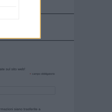
cate sul sito web!
*
campo obbligatorio
rmazioni siano trasferite a