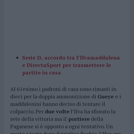
Serie D, accordo tra l’Ilvamaddalena
e DirectaSport per trasmettere le
partite in casa
Al 61esimo i padroni di casa sono rimasti in
dieci per la doppia ammonizione di
Gueye
e i
maddalenini hanno deciso di tentare il
colpaccio. Per
due volte
l’Ilva ha sfiorato la
rete della vittoria ma il
portiere
della
Paganese si è opposto a ogni tentativo. Un
punto a testa dopo il triplice fischio. L’Ilva ora