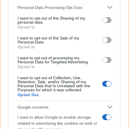
Please note that this website/app uses one or more Google
Personal Data Processing Opt Outs
services and may gather and store information including but
not limited to your visit or usage behaviour. You may click to
I want to opt-out of the Sharing of my
personal data.
grant or deny consent to Google and its third-party tags to
Opted In
Ricevi le nostre ultime news
use your data for below specified purposes in below Google
consent section.
I want to opt-out of the Sale of my
Personal Data.
da
Google News
Opted In
I want to opt-out of processing my
Personal Data for Targeted Advertising.
Opted In
Condividi l'articolo
F
T
Pi
W
S
I want to opt-out of Collection, Use,
Retention, Sale, and/or Sharing of my
Personal Data that Is Unrelated with the
a
w
n
h
h
Purposes for which it was collected.
Opted Out
ce
it
te
at
a
Articolo precedente
b
te
re
s
re
Google consents
Prossimo articolo
o
r
st
A
I want to allow Google to enable storage
related to advertising like cookies on web or
o
p