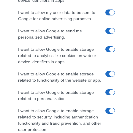
device identifiers in apps.
NOTIZIE RECENTI
k
p
I want to allow my user data to be sent to
Google for online advertising purposes.
Pausa caffè impeccabile: come scegliere la
soluzione ideale per la casa e l’ufficio
I want to allow Google to send me
personalized advertising.
Monte Pino, la fine di un lungo dolore: storia e
I want to allow Google to enable storage
rinascita della strada che segnò la Gallura
related to analytics like cookies on web or
device identifiers in apps.
Raid nelle campagne di Berchidda, rischio per
I want to allow Google to enable storage
la rete elettrica
related to functionality of the website or app.
I want to allow Google to enable storage
Monte Pino, via i cancelli del cantiere: la Gallura
related to personalization.
ritrova la strada
I want to allow Google to enable storage
related to security, including authentication
Nuovi stalli residenti a Palau, il Comune
functionality and fraud prevention, and other
completa l’iter
user protection.