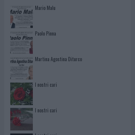
Mario Malu
Paolo Pinna
Martina Agostina Diturco
I nostri cari
I nostri cari