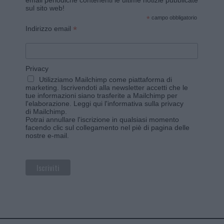
email periodiche contenenti le ultime notizie pubblicate
sul sito web!
*
campo obbligatorio
*
Indirizzo email
Privacy
Utilizziamo Mailchimp come piattaforma di
marketing. Iscrivendoti alla newsletter accetti che le
tue informazioni siano trasferite a Mailchimp per
l'elaborazione.
Leggi qui l'informativa sulla privacy
di Mailchimp
.
Potrai annullare l'iscrizione in qualsiasi momento
facendo clic sul collegamento nel piè di pagina delle
nostre e-mail.