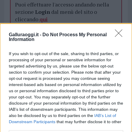
Puoi effettuare l'accesso andando nella
sezione
Login
dal menù del sito o
cliccando
qui
Galluraoggi.it -
Do Not Process My Personal
Information
TEMI:
Hernan Altolaguirre
Ilvamaddalena
Notizie La Maddalena
Serie D Ilva
If you wish to opt-out of the sale, sharing to third parties, or
processing of your personal or sensitive information for
Notizie in tempo reale?
targeted advertising by us, please use the below opt-out
Entra nel canale telegram di
section to confirm your selection. Please note that after your
GalluraOggi.it
opt-out request is processed you may continue seeing
interest-based ads based on personal information utilized by
us or personal information disclosed to third parties prior to
your opt-out. You may separately opt-out of the further
disclosure of your personal information by third parties on the
Inviaci le tue segnalazioni,
IAB’s list of downstream participants. This information may
i tuoi video e le tue foto
also be disclosed by us to third parties on the
IAB’s List of
Su WhatsApp al numero +39
Downstream Participants
that may further disclose it to other
third parties.
345 356 7512