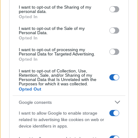
services and may gather and store information including but
l’inaugurazione
not limited to your visit or usage behaviour. You may click to
I want to opt-out of the Sharing of my
personal data.
grant or deny consent to Google and its third-party tags to
Opted In
use your data for below specified purposes in below Google
Andrea Mura conquista Palau: grande
consent section.
I want to opt-out of the Sale of my
partecipazione per il suo racconto
Personal Data.
Opted In
Calangianus, allarme sul centro accoglienza
I want to opt-out of processing my
Personal Data for Targeted Advertising.
minori, Albieri: “Episodi gravissimi”
Opted In
I want to opt-out of Collection, Use,
Gallura, finti clienti svuotano le suite: furto da
Retention, Sale, and/or Sharing of my
Personal Data that Is Unrelated with the
50mila nel resort
Purposes for which it was collected.
Opted Out
Meteo Olbia 7 agosto, sole e caldo tornano
Google consents
protagonisti
I want to allow Google to enable storage
related to advertising like cookies on web or
device identifiers in apps.
Test tunnel Olbia: rampe chiuse ancora fino a
fine agosto