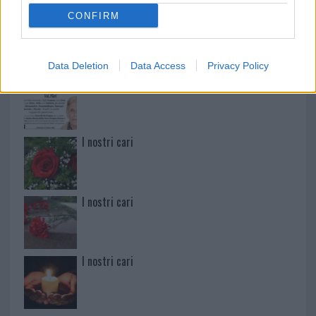
CONFIRM
Paolo Pinna
Data Deletion
Data Access
Privacy Policy
Martina Agostina Diturco
I nostri cari
I nostri cari
I nostri cari