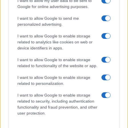
I want to allow my user data to be sent to
Google for online advertising purposes.
Aggius conquista la classifica delle mete più
I want to allow Google to send me
amate dell’estate 2026
personalized advertising.
I want to allow Google to enable storage
related to analytics like cookies on web or
device identifiers in apps.
I want to allow Google to enable storage
related to functionality of the website or app.
I want to allow Google to enable storage
related to personalization.
NECROLOGIE
I want to allow Google to enable storage
related to security, including authentication
functionality and fraud prevention, and other
Mario Malu
user protection.