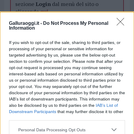
sezione
Login
dal menù del sito o
cliccando
qui
Galluraoggi.it -
Do Not Process My Personal
Information
TEMI:
U.s.san Teodoro
If you wish to opt-out of the sale, sharing to third parties, or
Condividi l'articolo
processing of your personal or sensitive information for
targeted advertising by us, please use the below opt-out
F
T
Pi
W
S
section to confirm your selection. Please note that after your
a
w
n
h
h
opt-out request is processed you may continue seeing
interest-based ads based on personal information utilized by
ce
it
te
at
a
Articolo precedente
us or personal information disclosed to third parties prior to
b
te
re
s
re
your opt-out. You may separately opt-out of the further
Prossimo articolo
disclosure of your personal information by third parties on the
o
r
st
A
IAB’s list of downstream participants. This information may
o
p
also be disclosed by us to third parties on the
IAB’s List of
Downstream Participants
that may further disclose it to other
NOTIZIE RECENTI
k
p
third parties.
Please note that this website/app uses one or more Google
Personal Data Processing Opt Outs
Incendi, a San Pasquale arriva il Campo Base: