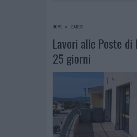
9 AGOSTO 2026
|
INCIDENTE SULLA PROVINCIALE 1
9 AGOSTO 2026
|
INCIDENTE SULLA STRADA PROVI
8 AGOSTO 2026
|
SANGUE, MUSICA E SOLIDARIETÀ 
HOME
BADESI
9 AGOSTO 2026
|
CONTROLLI RAFFORZATI IN COST
Lavori alle Poste di 
25 giorni