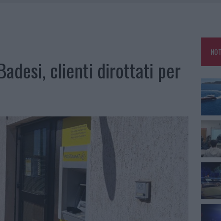
25, PAURA TRA OLBIA E ARZACHENA
NCIALE AD ARZACHENA, UN FERITO
CON AVIS OLBIA AL DELTA CENTER
NOT
A SMERALDA, 20 ARRESTI E 135 DENUNCE
Badesi, clienti dirottati per