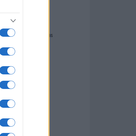
I nostri cari
Giovannimaria Cabras