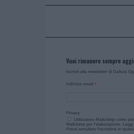
o
r
st
A
o
p
k
p
Vuoi rimanere sempre agg
Iscriviti alla newsletter di Gallura O
*
Indirizzo email
Privacy
Utilizziamo Mailchimp come piatt
Mailchimp per l'elaborazione.
Leggi 
Potrai annullare l'iscrizione in qual