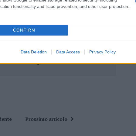
cation functionality and fraud prevention, and other user protection.
eale?
gram di GalluraOggi.it
CONFIRM
Data Deletion
Data Access
Privacy Policy
ime news da
Google News
dente
Prossimo articolo