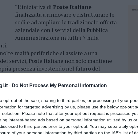
“L’iniziativa di
Poste Italiane
finalizzata a rinnovare e ristrutturare le
sedi e ad ampliare la tradizionale offerta
aziendale con i servizi della Pubblica
Amministrazione in tutti i 7 mila
ti.
molte realtà periferiche si assiste a una
 dei servizi, Poste Italiane non solo mantiene
propria presenza investendo nel futuro del
 e iniziative concrete finalizzate a valorizzare
te per un’Italia più inclusiva, connessa e
i.it -
Do Not Process My Personal Information
o e di ogni comunità”.
to opt-out of the sale, sharing to third parties, or processing of your per
tu
formation for targeted advertising by us, please use the below opt-out s
r selection. Please note that after your opt-out request is processed y
eing interest-based ads based on personal information utilized by us or
 eventuali temporanee difficoltà, durante
disclosed to third parties prior to your opt-out. You may separately opt-
taliane garantirà ai cittadini di
Badesi
la
losure of your personal information by third parties on the IAB’s list of
NEC
reso il
ritiro della corrispondenza
non