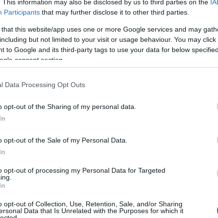
. This information may also be disclosed by us to third parties on the
IA
atario, attraverso una postazione dedicata
Participants
that may further disclose it to other third parties.
 D’Agultu
, via Sassari. La postazione sarà
 that this website/app uses one or more Google services and may gath
 27 maggio
, secondo i consueti orari di
including but not limited to your visit or usage behaviour. You may click 
venerdì dalle 8.20 alle 13.45 e il sabato dalle
 to Google and its third-party tags to use your data for below specifi
à D’Agultu è dotata di ATM Postamat attivo h24″.
ogle consent section.
empre disponibili anche tutti i canali
l Data Processing Opt Outs
liane” e il sito poste.it, con i quali è
olti dei servizi tradizionalmente erogati a
o opt-out of the Sharing of my personal data.
 fisicamente all’ufficio postale, in qualsiasi
In
me ad esempio pagare varie tipologie di
, pagoPA, multe automobilistiche e pagamento
o opt-out of the Sale of my Personal Data.
itorare spedizioni di corrispondenza e pacchi,
In
i, effettuare pagamenti e bonifici, monitorare
to opt-out of processing my Personal Data for Targeted
.
ing.
In
à nella rinnovata sede al termine degli
 avranno
una durata di 25 giorni
“.
o opt-out of Collection, Use, Retention, Sale, and/or Sharing
ersonal Data that Is Unrelated with the Purposes for which it
lected.