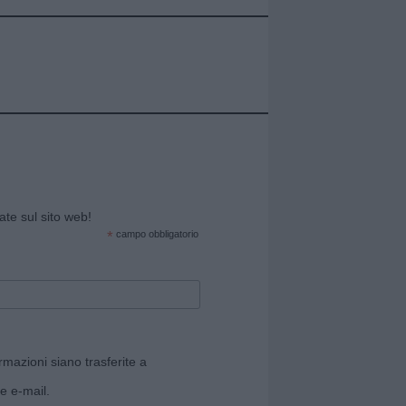
cate sul sito web!
*
campo obbligatorio
rmazioni siano trasferite a
e e-mail.