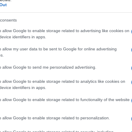
Out
consents
azionali?
o allow Google to enable storage related to advertising like cookies on
evice identifiers in apps.
 mese
cliccando
qui
o allow my user data to be sent to Google for online advertising
s.
to allow Google to send me personalized advertising.
do nella sezione
Login
dal menù del sito o
o allow Google to enable storage related to analytics like cookies on
evice identifiers in apps.
à Agultu
Poste Badesi
Poste Trinità D'Agultu
o allow Google to enable storage related to functionality of the website
lazioni, i tuoi video e le tue foto
o allow Google to enable storage related to personalization.
ro +39 345 356 7512
o allow Google to enable storage related to security, including